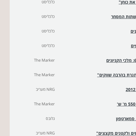
את כוחן"
כלכליסט
רשתות המסחר
כלכליסט
כלכליסט
ים
כלכליסט
The Marker
The Marker
NRG מעריב
The Marker
גלובס
ים ולקטנים מקצצים"
NRG מעריב