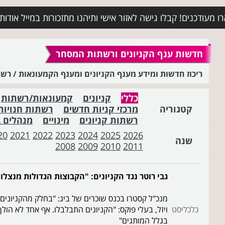
מעודכנים! קבלו גישה לאזור אישי ותיהנו מתזכורות במייל אודות א
חדשות ענף הקניונים ורשתות המסחר
ריכוז חדשות ומידע מענף הקניונים ומענף הקמעונאות / ר
כללי
קניונים
קמעונאות/רשתות
קטגוריה
מרכזי קניות חדשים
רשתות חנויות
רשתות קניונים
מינויים
מנהלים 
20
2021
2022
2023
2024
2025
2026
שנה
2008
2009
2010
2011
גבי רוטר נגד הקניונים: "הקבוצות הגדולות מנצלו
מנכ"ל קסטרו בכנס שוכרים של ביג: "בחלק מהקניונים 
כלכליסט
ויזל, בעלי פוקס: "הקניונים התבלבלו. אף אחד לא הולך 
בגלל המותגים"