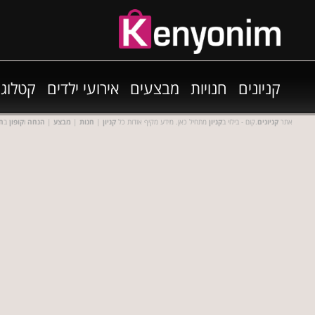
קניונים
חנויות
מבצעים
אירועי ילדים
קטלוגי
אתר
קניונים
.קום - בילוי ב
קניון
מתחיל כאן. מידע מקיף אודות כל
קניון
|
חנות
|
מבצע
|
הנחה
ו
קופון
ב
חנ