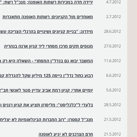
4.7.2012
ירידה חדה במכירות רשתות האופנה; מנכ"ל רשת: "י
2.7.2012
מאוחדים מול הקניונים: רשתות האופנה מתאגדות
28.6.2012
מידרוג: "בניית קניונים ושינויים בהרגלי הצריכה ע
27.6.2012
מנופים תקים מרכז מסחרי ליד קניון ארנה בנהריה
11.6.2012
המשבר יבוא גם בנדל"ן המסחרי - השאלה היא רק מ
6.6.2012
רבוע כחול נדל"ן גייסה 125 מיליון שקל להגדלת קניון הדר בירושלים
5.6.2012
יומיים אחרי: קניון רמת אביב עדיין סגור לאנשי חב"ד
28.5.2012
בלעדי ל"כלכליסט": מליסרון תציע את קניון רננים ו
21.5.2012
מנכ"ל קסטרו: "רוב החברות הבינלאומיות לא יצליח
21.5.2012
חרם הצרכנים לא יגיע לאופנה