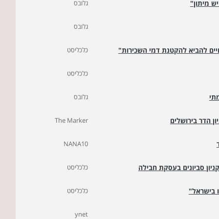
ש מיתון"
גלובס
גלובס
שויים להביא להקטנת דמי השכירות"
כלכליסט
כלכליסט
תי
גלובס
The Marker
NANA10
קניון סביונים בעסקת חבילה
כלכליסט
ו בישראל"
כלכליסט
ynet