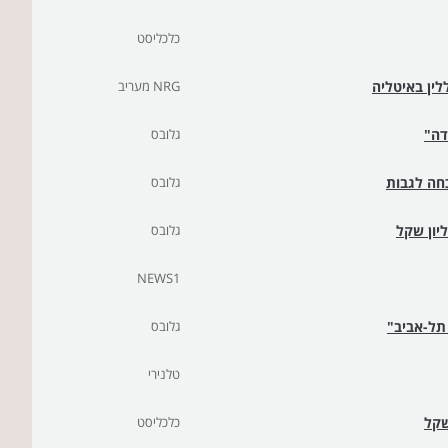
כלכליסט
NRG מעריב
דה"
גלובס
כחה לגבות
גלובס
גלובס
NEWS1
 תל-אביב"
גלובס
טלנירי
כלכליסט