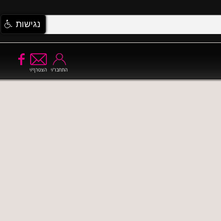
נגישות
התחבר/י
הצטרף/י