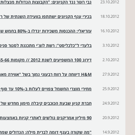
23.10.2012
גבי רוטר נגד הקניונים: "הקבוצות הגדולות מנצלות 
18.10.2012
בכירי ענף הקניונים ישתתפו בוועידה השנתית של 
16.10.2012
עזריאלי: ההכנסות משכירות יגדלו ב-80% בחמש שנים
3.10.2012
בלעדי ל"כלכליסט": רשת לוצ'י מתכננת לסגור סניפ
2.10.2012
דירוג 100 המשפיעים לשנת 2012 // מקומות 65-66: מלכי הקניונים
27.9.2012
H&M דיווחה על רווח רבעוני נמוך בשל "אווירה מאתגרת בהרבה שווקים"
25.9.2012
מחירי מוצרי החשמל צפויים לעלות ב-10% עד סוף 2012
24.9.2012
חברת קניון שבעת הכוכבים קיבלה מימון מחדש של 550 מ' ש'
20.9.2012
90 מיליון אמריקנים גולשים לאתרי קניות באמצעות סמארטפון
14.9.2012
"מה שקורה בענף דומה לברית מילה: הגדולים שמח