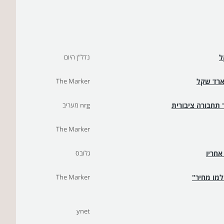
ל
נדל"ן היום
יארד שקל
The Marker
 תחבורה ציבורית
nrg מעריב
The Marker
גלובס
למו מחיר"
The Marker
ynet