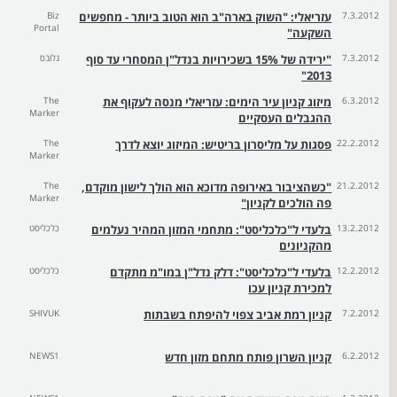
7.3.2012
עזריאלי: "השוק בארה"ב הוא הטוב ביותר - מחפשים
Biz
Portal
השקעה"
7.3.2012
"ירידה של 15% בשכירויות בנדל"ן המסחרי עד סוף
גלובס
2013"
6.3.2012
מיזוג קניון עיר הימים: עזריאלי מנסה לעקוף את
The
Marker
ההגבלים העסקיים
22.2.2012
פסגות על מליסרון בריטיש: המיזוג יוצא לדרך
The
Marker
21.2.2012
"כשהציבור באירופה מדוכא הוא הולך לישון מוקדם,
The
Marker
פה הולכים לקניון"
13.2.2012
בלעדי ל"כלכליסט": מתחמי המזון המהיר נעלמים
כלכליסט
מהקניונים
12.2.2012
בלעדי ל"כלכליסט": דלק נדל"ן במו"מ מתקדם
כלכליסט
למכירת קניון עכו
7.2.2012
קניון רמת אביב צפוי להיפתח בשבתות
SHIVUK
6.2.2012
קניון השרון פותח מתחם מזון חדש
NEWS1