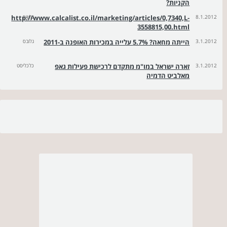
הקניות?
8.1.2012
גלובס
http://www.calcalist.co.il/marketing/articles/0,7340,L-
3558815,00.html
3.1.2012
הייתה מחאה? 5.7% עלייה במכירות האופנה ב-2011
גלובס
3.1.2012
זארה ישראל במו"מ מתקדם לרכישת פעילות גאפ
כלכליסט
מאלביט הדמיה