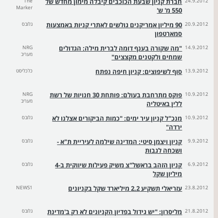
24.9.2012
חברת קניון שבעת הכוכבים קיבלה מימון מחדש של
The
Marker
550 מ' ש'
20.9.2012
90 מיליון אמריקנים גולשים לאתרי קניות באמצעות
גלובס
סמארטפון
14.9.2012
"מה שקורה בענף דומה לברית מילה: הגדולים
NRG
מעריב
שמחים ולקטנים מקצצים"
13.9.2012
סוף לשיפוצים: קניון חיפה נפתח
כלכליסט
10.9.2012
פוקס מתרחבת בעולם: פותחת 30 חנויות של רשת
NRG
מעריב
ללין באיטליה
10.9.2012
מנכ"ל קניון עיר ימים: "כמות הביקורים אצלנו לא
גלובס
ירדה"
9.9.2012
קניון ויצמן סיטי: המדינה שילמה לעיריית ת"א -
גלובס
ושכחה לגבות
6.9.2012
קניון הזהב בראשל"צ משיק פעילות שיווקית ב-4
גלובס
מיליון שקל
23.8.2012
עזריאלי תשקיע 2.2 מיליארד שקל בקניונים
NEWS1
21.8.2012
מליסרון: "יש גידול בפדיון הקניונים לא רק ב'מדינת
גלובס