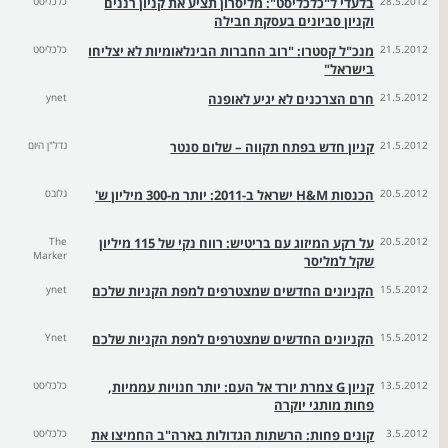
28.5.2012
בלעדי ל"כלכליסט": מליסרון תציע את קניון רננים
כלכליסט
וקניון סביונים בעסקת חבילה
21.5.2012
מנכ"ל קסטרו: "רוב החברות הבינלאומיות לא יצליחו
כלכליסט
בישראל"
21.5.2012
חרם הצרכנים לא יגיע לאופנה
ynet
21.5.2012
קניון חדש בפתח תקווה – שלום סנטר
נדל"ן היום
20.5.2012
הכנסות H&M ישראל ב-2011: יותר מ-300 מיליון ש'
גלובס
20.5.2012
על רקע המיזוג עם בריטיש: רווח נקי של 115 מיליון
The
Marker
שקל למליסר
15.5.2012
הקניונים החדשים שמצטרפים למפת הקניות שלכם
ynet
15.5.2012
הקניונים החדשים שמצטרפים למפת הקניות שלכם
Ynet
13.5.2012
קניון G צמרת יורד אל העם: יותר חנויות עממיות,
כלכליסט
פחות מותגי יוקרה
3.5.2012
קונים פחות: הרשתות הגדולות בארה"ב החמיצו את
כלכליסט