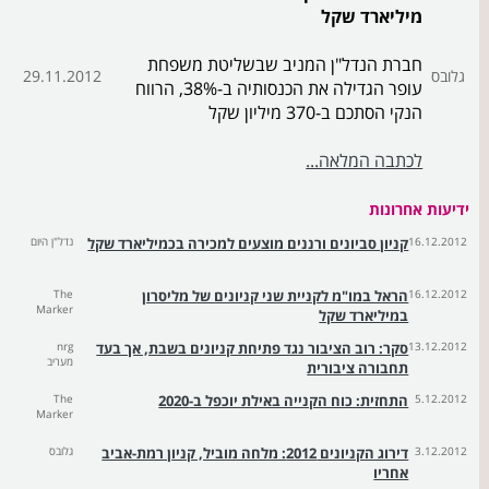
מיליארד שקל
חברת הנדל"ן המניב שבשליטת משפחת
גלובס
29.11.2012
עופר הגדילה את הכנסותיה ב-38%, הרווח
הנקי הסתכם ב-370 מיליון שקל
לכתבה המלאה...
ידיעות אחרונות
16.12.2012
קניון סביונים ורננים מוצעים למכירה בכמיליארד שקל
נדל"ן היום
16.12.2012
הראל במו"מ לקניית שני קניונים של מליסרון
The
Marker
במיליארד שקל
13.12.2012
סקר: רוב הציבור נגד פתיחת קניונים בשבת, אך בעד
nrg
מעריב
תחבורה ציבורית
5.12.2012
התחזית: כוח הקנייה באילת יוכפל ב-2020
The
Marker
3.12.2012
דירוג הקניונים 2012: מלחה מוביל, קניון רמת-אביב
גלובס
אחריו