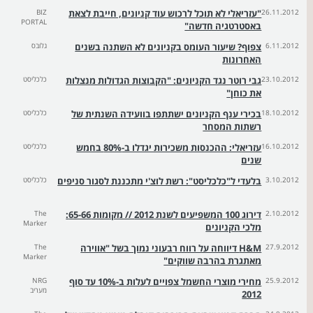
26.11.2012
"עזריאלי לא תוכל לרכוש עוד קניונים, חייבת לצאת
BIZ
PORTAL
באסטרטגיה חדשה"
6.11.2012
צפוף? שיעור העומס בקניונים לא השתנה בשנים
גלובס
האחרונות
23.10.2012
גבי רוטר נגד הקניונים: "הקבוצות הגדולות מנצלות
כלכליסט
את כוחן"
18.10.2012
בכירי ענף הקניונים ישתתפו בוועידה השנתית של
כלכליסט
רשתות המסחר
16.10.2012
עזריאלי: ההכנסות משכירות יגדלו ב-80% בחמש
כלכליסט
שנים
3.10.2012
בלעדי ל"כלכליסט": רשת לוצ'י מתכננת לסגור סניפים
כלכליסט
2.10.2012
דירוג 100 המשפיעים לשנת 2012 // מקומות 65-66:
The
Marker
מלכי הקניונים
27.9.2012
H&M דיווחה על רווח רבעוני נמוך בשל "אווירה
The
Marker
מאתגרת בהרבה שווקים"
25.9.2012
מחירי מוצרי החשמל צפויים לעלות ב-10% עד סוף
NRG
מעריב
2012