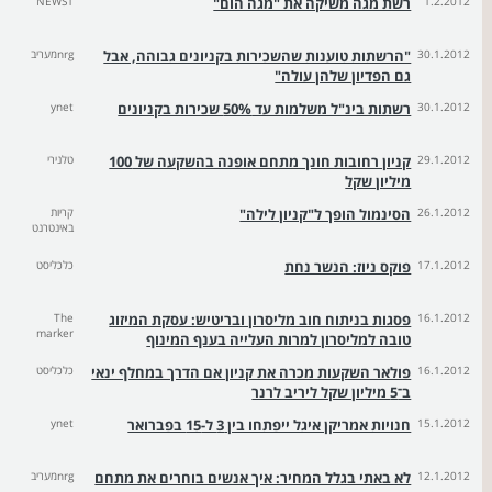
1.2.2012
רשת מגה משיקה את "מגה הום"
NEWS1
30.1.2012
"הרשתות טוענות שהשכירות בקניונים גבוהה, אבל
nrgמעריב
גם הפדיון שלהן עולה"
30.1.2012
רשתות בינ"ל משלמות עד 50% שכירות בקניונים
ynet
29.1.2012
קניון רחובות חונך מתחם אופנה בהשקעה של 100
טלנירי
מיליון שקל
26.1.2012
הסינמול הופך ל"קניון לילה"
קריות
באינטרנט
17.1.2012
פוקס ניוז: הנשר נחת
כלכליסט
16.1.2012
פסגות בניתוח חוב מליסרון ובריטיש: עסקת המיזוג
The
marker
טובה למליסרון למרות העלייה בענף המינוף
16.1.2012
פולאר השקעות מכרה את קניון אם הדרך במחלף ינאי
כלכליסט
ב־5 מיליון שקל ליריב לרנר
15.1.2012
חנויות אמריקן איגל ייפתחו בין 3 ל-15 בפברואר
ynet
12.1.2012
לא באתי בגלל המחיר: איך אנשים בוחרים את מתחם
nrgמעריב