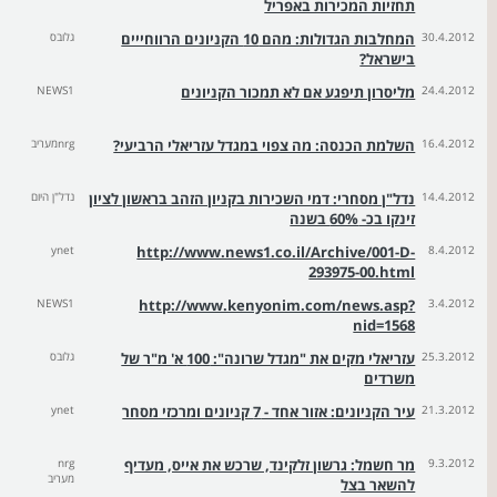
תחזיות המכירות באפריל
30.4.2012
המחלבות הגדולות: מהם 10 הקניונים הרווחייים
גלובס
בישראל?
24.4.2012
מליסרון תיפגע אם לא תמכור הקניונים
NEWS1
16.4.2012
השלמת הכנסה: מה צפוי במגדל עזריאלי הרביעי?
nrgמעריב
14.4.2012
נדל"ן מסחרי: דמי השכירות בקניון הזהב בראשון לציון
נדל"ן היום
זינקו בכ- 60% בשנה
ynet
http://www.news1.co.il/Archive/001-D-
8.4.2012
293975-00.html
NEWS1
http://www.kenyonim.com/news.asp?
3.4.2012
nid=1568
25.3.2012
עזריאלי מקים את "מגדל שרונה": 100 א' מ"ר של
גלובס
משרדים
21.3.2012
עיר הקניונים: אזור אחד - 7 קניונים ומרכזי מסחר
ynet
9.3.2012
מר חשמל: גרשון זלקינד, שרכש את אייס, מעדיף
nrg
מעריב
להשאר בצל