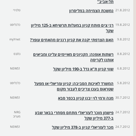
תל-אביב"
21.8.2012
נמשכת הצמיחה במליסרון
טלנירי
19.8.2012
רני צים פותח קניון במעלות תרשיחא ב-125 מיליון
כלכליסט
שקל
9.8.2012
האם הצרפתי יקנה את קניון רננים מהאחים עופר?
myYnet
8.8.2012
רשתות אופנה: הקניונים מאיימים עלינו ומביאים
גלובס
אותנו לקריסה
6.8.2012
שווי קניון ת"א גדל ב-190 מיליון שקל
NEWS1
5.8.2012
המשרד לאיכות הסביבה: קניון עזריאלי או מפעל
כלכליסט
שטראוס בעכו צריכים לעבור מקום
30.7.2012
מגה ורמי לוי יבנו קניון בכפר סבא
NEWS1
24.7.2012
פישמן מוכר לעזריאלי מתחם מסחרי בבאר שבע
NRG
מעריב
ב-377 מיליון שקל
24.7.2012
מכר לעזריאלי קניון ב-378 מיליון שקל
NEWS1