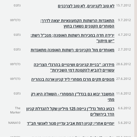
15.7.2012
לא טוב לקניונים, לא טוב לצרכנים
גלובס
9.7.2012
התאגדות הרשתות הקמעונאיות יצאה לדרך;
כלכליסט
הסוחרים הקטנים נשארו בחוץ
4.7.2012
ירידה חדה במכירות רשתות האופנה; מנכ"ל רשת:
גלובס
"יש מיתון"
2.7.2012
מאוחדים מול הקניונים: רשתות האופנה מתאגדות
גלובס
28.6.2012
מידרוג: "בניית קניונים ושינויים בהרגלי הצריכה
כלכליסט
עשויים להביא להקטנת דמי השכירות"
27.6.2012
מנופים תקים מרכז מסחרי ליד קניון ארנה בנהריה
כלכליסט
11.6.2012
המשבר יבוא גם בנדל"ן המסחרי - השאלה היא רק
גלובס
מתי
6.6.2012
רבוע כחול נדל"ן גייסה 125 מיליון שקל להגדלת קניון
The
Marker
הדר בירושלים
5.6.2012
יומיים אחרי: קניון רמת אביב עדיין סגור לאנשי חב"ד
NANA10