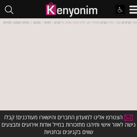
אתר
קניונים
.קום - בילוי ב
קניון
מתחיל כאן. מידע מקיף אודות כל
קניון
|
חנות
|
מבצע
|
הנחה
ו
קופון
ב
חנויות
הצטרפו אלינו למועדון החברים והישארו מעודכנים! קבלו
גישה לאזור אישי ותיהנו מתזכורות במייל אודות אירועים ומבצעים
שווים בקניונים ובחנויות