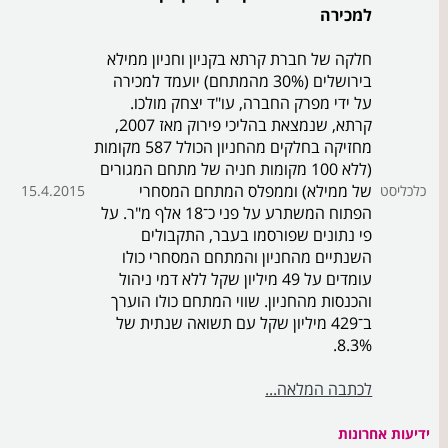
למכירה
חלקה של חברת קרתא בקניון וחניון ממילא
בירושלים (30% מהמתחם) יועמד למכירה
על ידי מפרק החברה, עו"ד יצחק מולכו.
קרתא, שנמצאת בהליכי פירוק מאז 2007,
מחזיקה בחלקים מהחניון הכולל 587 מקומות
(ללא 100 מקומות חניה של מתחם המגורים
של ממילא) וממפלס המתחם המסחרי
כלכליסט
15.4.2015
הפתוח המשתרע על פני כ־18 אלף מ"ר. על
פי נתונים שפורסמו בעבר, התקבולים
השנתיים מהחניון והמתחם המסחרי כולו
עומדים על 49 מיליון שקל ללא דמי ניהול
והכנסות מהחניון. שווי המתחם כולו הוערך
ב־429 מיליון שקל עם תשואה שנתית של
8.3%.
לכתבה המלאה...
ידיעות אחרונות