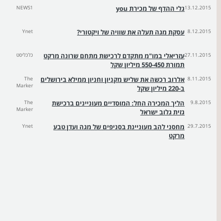
13.12.2015
גלי ההדף של מכירת you
NEWS1
8.12.2015
עסקת מגה תעלה את שוויה של ויקטורי?
Ynet
27.11.2015
עזריאלי במו"מ מתקדם לרכישת מתחם שרונה מרקט
כלכליסט
תמורת 550-450 מיליון שקל
8.11.2015
אלרוב רכשה את שליש מקניון וחניון ממילא בירושלים
The
Marker
ב-220 מיליון שקל
9.8.2015
הליך המכירה החל: המוסדיים מעוניינים ברכישת
The
Marker
גזית גלוב ישראל
29.7.2015
מחסני להב מעוניינת בסניפים של מגה ועדן טבע
Ynet
מרקט