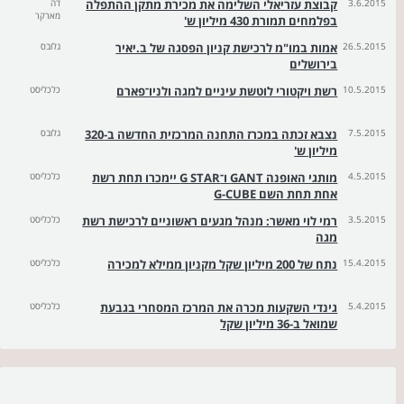
3.6.2015
קבוצת עזריאלי השלימה את מכירת מתקן ההתפלה
דה
מארקר
בפלמחים תמורת 430 מיליון ש'
26.5.2015
אמות במו"מ לרכישת קניון הפסגה של ב.יאיר
גלובס
בירושלים
10.5.2015
רשת ויקטורי לוטשת עיניים למגה ולניו־פארם
כלכליסט
7.5.2015
נצבא זכתה במכרז התחנה המרכזית החדשה ב-320
גלובס
מיליון ש'
4.5.2015
מותגי האופנה GANT ו־G STAR יימכרו תחת רשת
כלכליסט
אחת תחת השם G-CUBE
3.5.2015
רמי לוי מאשר: מנהל מגעים ראשוניים לרכישת רשת
כלכליסט
מגה
15.4.2015
נתח של 200 מיליון שקל מקניון ממילא למכירה
כלכליסט
5.4.2015
גינדי השקעות מכרה את המרכז המסחרי בגבעת
כלכליסט
שמואל ב-36 מיליון שקל