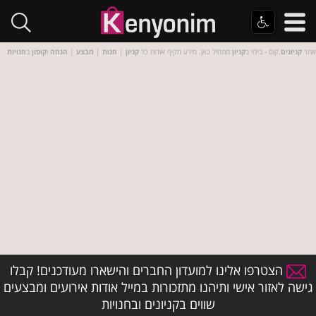
אתר
קניונים
.קום - בילוי ב
קניון
מתחיל כאן. מידע מקיף אודות כל
קניון
|
חנות
|
מבצע
|
הנחה
ו
קופון
ב
חנויות
הצטרפו אלינו למועדון החברים והישארו מעודכנים! קבלו
גישה לאזור אישי ותיהנו מתזכורות במייל אודות אירועים ומבצעים
שווים בקניונים ובחנויות