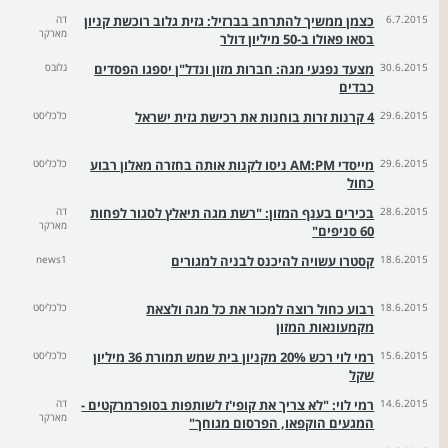
6.7.2015
כצמן ממשיך להתרחב בברזיל: גזית גלוב רוכשת קניון
דה
מארקר
בסאו פאולו ב-50 מיליון דולר
30.6.2015
מצעד נפגעי מגה: חברות מזון ונדל"ן יספגו הפסדים
גלובס
כבדים
29.6.2015
4 קרנות זרות בוחנות את רכישת גזית ישראל
כלכליסט
29.6.2015
מייסדי AM:PM ניסו לקנות אותה בחזרה מאלון רבוע
כלכליסט
כחול
28.6.2015
בכירים בענף המזון: "רשת מגה תיאלץ לסגור לפחות
דה
מארקר
60 סניפים"
18.6.2015
קסטרו עשויה להיכנס לבניה למגורים
news1
18.6.2015
רבוע כחול רוצה למכור את כל מגה ולצאת
כלכליסט
מקמעונאות המזון
15.6.2015
רמי לוי רכש 20% מקניון בית שמש תמורת 36 מיליון
כלכליסט
שקל
14.6.2015
רמי לוי: "לא צריך את קופי'ז לשותפות בסופרמרקטים -
דה
מארקר
המגעים הוקפאו, הפרסום מגוחך"