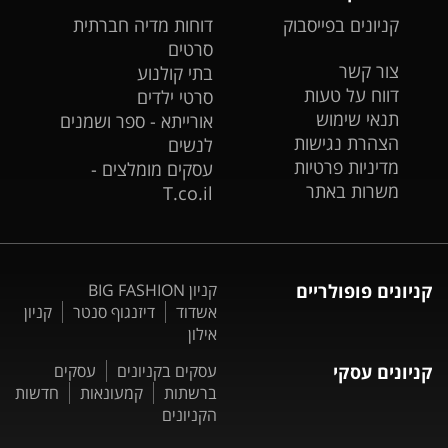
קניונים בפייסבוק
דוחות מדיה חברתית
סרטים
צור קשר
בתי קולנוע
דווח על טעות
סרטי ילדים
תנאי שימוש
אורייתא - ספר ושמנים
הצהרת נגישות
לנשים
מדיניות פרטיות
עסקים מומלצים -
משרות באתר
T.co.il
קניונים פופולריים
קניון BIG FASHION
אשדוד
דיזנגוף סנטר
קניון
אילון
קניונים עסקי
עסקים בקניונים
עסקים
ברשתות
קמעונאות
חדשות
הקניונים