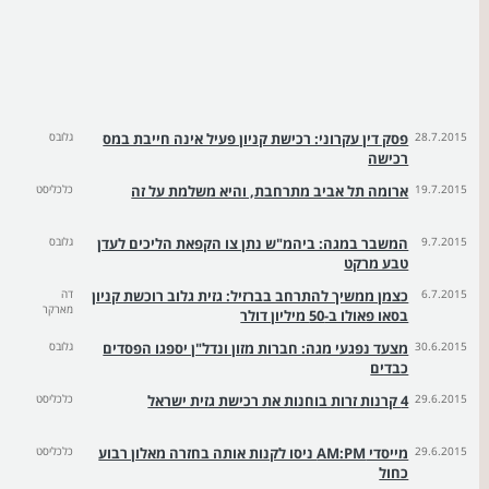
28.7.2015
פסק דין עקרוני: רכישת קניון פעיל אינה חייבת במס
גלובס
רכישה
19.7.2015
ארומה תל אביב מתרחבת, והיא משלמת על זה
כלכליסט
9.7.2015
המשבר במגה: ביהמ"ש נתן צו הקפאת הליכים לעדן
גלובס
טבע מרקט
6.7.2015
כצמן ממשיך להתרחב בברזיל: גזית גלוב רוכשת קניון
דה
מארקר
בסאו פאולו ב-50 מיליון דולר
30.6.2015
מצעד נפגעי מגה: חברות מזון ונדל"ן יספגו הפסדים
גלובס
כבדים
29.6.2015
4 קרנות זרות בוחנות את רכישת גזית ישראל
כלכליסט
29.6.2015
מייסדי AM:PM ניסו לקנות אותה בחזרה מאלון רבוע
כלכליסט
כחול