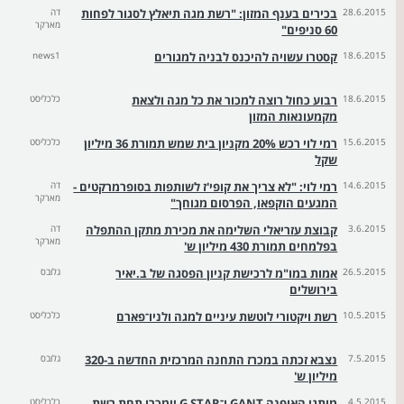
28.6.2015
בכירים בענף המזון: "רשת מגה תיאלץ לסגור לפחות
דה
מארקר
60 סניפים"
18.6.2015
קסטרו עשויה להיכנס לבניה למגורים
news1
18.6.2015
רבוע כחול רוצה למכור את כל מגה ולצאת
כלכליסט
מקמעונאות המזון
15.6.2015
רמי לוי רכש 20% מקניון בית שמש תמורת 36 מיליון
כלכליסט
שקל
14.6.2015
רמי לוי: "לא צריך את קופי'ז לשותפות בסופרמרקטים -
דה
מארקר
המגעים הוקפאו, הפרסום מגוחך"
3.6.2015
קבוצת עזריאלי השלימה את מכירת מתקן ההתפלה
דה
מארקר
בפלמחים תמורת 430 מיליון ש'
26.5.2015
אמות במו"מ לרכישת קניון הפסגה של ב.יאיר
גלובס
בירושלים
10.5.2015
רשת ויקטורי לוטשת עיניים למגה ולניו־פארם
כלכליסט
7.5.2015
נצבא זכתה במכרז התחנה המרכזית החדשה ב-320
גלובס
מיליון ש'
4.5.2015
מותגי האופנה GANT ו־G STAR יימכרו תחת רשת
כלכליסט