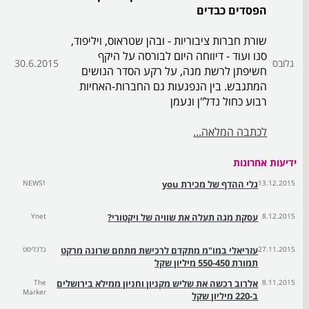
הפסדים כבדים
שורת חברות ציבוריות - ובהן שטראוס, ויליפוד,
סנו ועוד - דיווחה היום לבורסה על היקף
גלובס
30.6.2015
חשיפתן לרשת מגה, על רקע הסדר הנושים
המתגבש. בין הנפגעות גם החברות-האחיות
רבוע כחול נדל"ן ונעמן
לכתבה המלאה...
ידיעות אחרונות
13.12.2015
גלי ההדף של מכירת you
NEWS1
8.12.2015
עסקת מגה תעלה את שוויה של ויקטורי?
Ynet
27.11.2015
עזריאלי במו"מ מתקדם לרכישת מתחם שרונה מרקט
כלכליסט
תמורת 550-450 מיליון שקל
8.11.2015
אלרוב רכשה את שליש מקניון וחניון ממילא בירושלים
The
Marker
ב-220 מיליון שקל