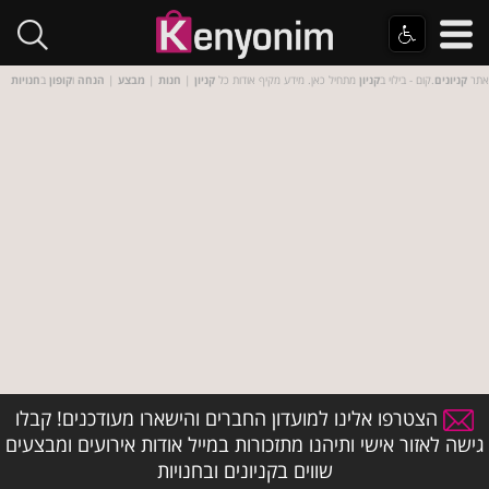
אתר
קניונים
.קום - בילוי ב
קניון
מתחיל כאן. מידע מקיף אודות כל
קניון
|
חנות
|
מבצע
|
הנחה
ו
קופון
ב
חנויות
הצטרפו אלינו למועדון החברים והישארו מעודכנים! קבלו
גישה לאזור אישי ותיהנו מתזכורות במייל אודות אירועים ומבצעים
שווים בקניונים ובחנויות