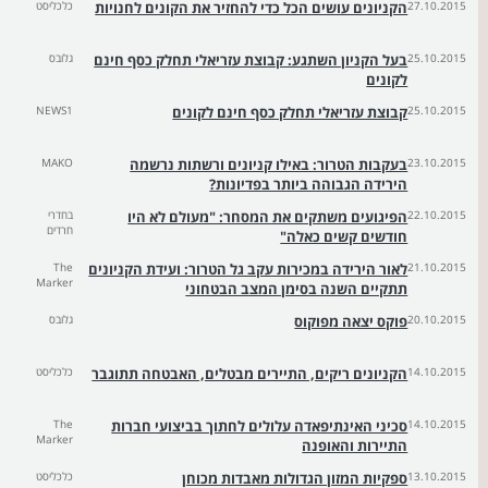
27.10.2015
הקניונים עושים הכל כדי להחזיר את הקונים לחנויות
כלכליסט
25.10.2015
בעל הקניון השתגע: קבוצת עזריאלי תחלק כסף חינם
גלובס
לקונים
25.10.2015
קבוצת עזריאלי תחלק כסף חינם לקונים
NEWS1
23.10.2015
בעקבות הטרור: באילו קניונים ורשתות נרשמה
MAKO
הירידה הגבוהה ביותר בפדיונות?
22.10.2015
הפיגועים משתקים את המסחר: "מעולם לא היו
בחדרי
חרדים
חודשים קשים כאלה"
21.10.2015
לאור הירידה במכירות עקב גל הטרור: ועידת הקניונים
The
Marker
תתקיים השנה בסימן המצב הבטחוני
20.10.2015
פוקס יצאה מפוקוס
גלובס
14.10.2015
הקניונים ריקים, התיירים מבטלים, האבטחה תתוגבר
כלכליסט
14.10.2015
סכיני האינתיפאדה עלולים לחתוך בביצועי חברות
The
Marker
התיירות והאופנה
13.10.2015
ספקיות המזון הגדולות מאבדות מכוחן
כלכליסט