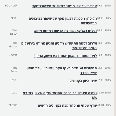
19.11.2015
קבוצת עזריאלי מגיעה לשווי של מיליארד שקל
FOUNDER
18.11.2015
מליסרון מסכמת רבעון נוסף של שיפור בביצועים
טלנירי
התפעוליים
16.11.2015
נעלמו בקליק: עשור של קריסת רשתות שיווק
וואלה
NEWS
8.11.2015
אלרוב רכשה את שליש מקניון וחניון ממילא בירושלים
The
Marker
ב-220 מיליון שקל
5.11.2015
לוי: "המסחר המקוון יהווה רבע משוק המזון"
NEWS1
3.11.2015
תהפוכות ושינויים בענף הקמעונאות: ועידת המזון
The
Pulse
יוצאת לדרך
2.11.2015
שינוי כיוון בקניונים
גלובס
28.10.2015
נעילה חיובית בבורסה; שופרסל זינקה 8.7%, רמי לוי
גלובס
8%
28.10.2015
עודף שטחי המסחר מכה בקניונים חדשים
כלכליסט