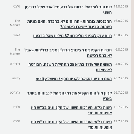
19.8.2015
דוח טוב לעזריאלי: רווח של רבע מיליארד שקל ברבעון
גלובס
השני
16.8.2015
ההכנסות צומחות - הרווחים לא בהכרח: האם מניות
The
Marker
רשתות הביגוד יישארו באופנה?
13.8.2015
רווח ענק לקניוני מליסרון: 87 מיליון שקל ברבעון
Ynet
6.8.2015
חברות הקניונים מציגות: הנדל"ן מניב בדו"חות - אבל
The
Marker
לא במס רכישה
4.8.2015
תשואה של 17% בת"א 25 מתחילת השנה: הבורסה
כלכליסט
לא עוצרת
26.7.2015
האם מודיעין זקוקה לקניון נוסף / משאל mcity
mcity
26.7.2015
קניון מול הים הקפיץ את דמי הניהול לגבוהים ביותר
כלכליסט
בארץ
12.7.2015
רשות ני"ע: הערכות השווי של הקניונים בב"ש היו
גלובס
אופטימיות מדי
12.7.2015
רשות ני"ע: הערכות השווי של הקניונים בב"ש היו
גלובס
אופטימיות מדי