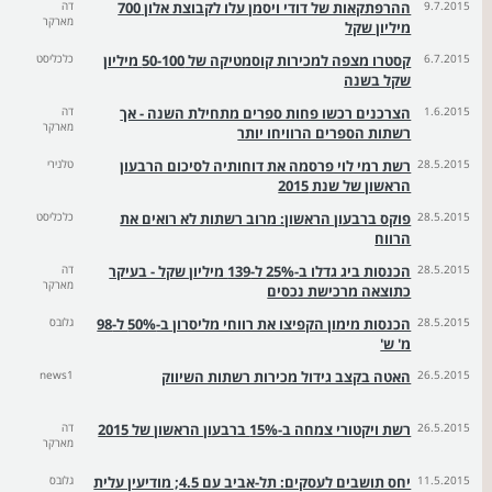
9.7.2015
ההרפתקאות של דודי ויסמן עלו לקבוצת אלון 700
דה
מארקר
מיליון שקל
6.7.2015
קסטרו מצפה למכירות קוסמטיקה של 50-100 מיליון
כלכליסט
שקל בשנה
1.6.2015
הצרכנים רכשו פחות ספרים מתחילת השנה - אך
דה
מארקר
רשתות הספרים הרוויחו יותר
28.5.2015
רשת רמי לוי פרסמה את דוחותיה לסיכום הרבעון
טלנירי
הראשון של שנת 2015
28.5.2015
פוקס ברבעון הראשון: מרוב רשתות לא רואים את
כלכליסט
הרווח
28.5.2015
הכנסות ביג גדלו ב-25% ל-139 מיליון שקל - בעיקר
דה
מארקר
כתוצאה מרכישת נכסים
28.5.2015
הכנסות מימון הקפיצו את רווחי מליסרון ב-50% ל-98
גלובס
מ' ש'
26.5.2015
האטה בקצב גידול מכירות רשתות השיווק
news1
26.5.2015
רשת ויקטורי צמחה ב-15% ברבעון הראשון של 2015
דה
מארקר
11.5.2015
יחס תושבים לעסקים: תל-אביב עם 4.5; מודיעין עלית
גלובס