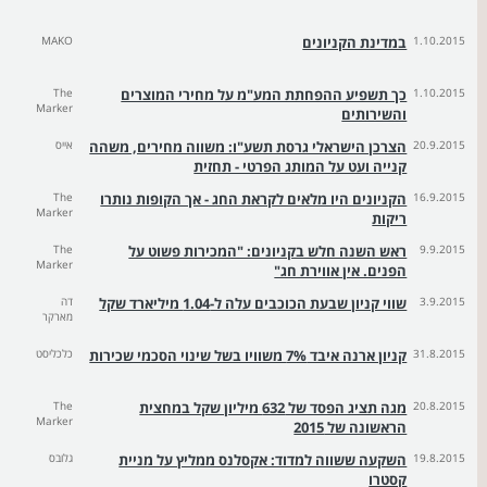
1.10.2015
במדינת הקניונים
MAKO
1.10.2015
כך תשפיע ההפחתת המע"מ על מחירי המוצרים
The
Marker
והשירותים
20.9.2015
הצרכן הישראלי גרסת תשע"ו: משווה מחירים, משהה
אייס
קנייה ועט על המותג הפרטי - תחזית
16.9.2015
הקניונים היו מלאים לקראת החג - אך הקופות נותרו
The
Marker
ריקות
9.9.2015
ראש השנה חלש בקניונים: "המכירות פשוט על
The
Marker
הפנים. אין אווירת חג"
3.9.2015
שווי קניון שבעת הכוכבים עלה ל-1.04 מיליארד שקל
דה
מארקר
31.8.2015
קניון ארנה איבד 7% משוויו בשל שינוי הסכמי שכירות
כלכליסט
20.8.2015
מגה תציג הפסד של 632 מיליון שקל במחצית
The
Marker
הראשונה של 2015
19.8.2015
השקעה ששווה למדוד: אקסלנס ממליץ על מניית
גלובס
קסטרו