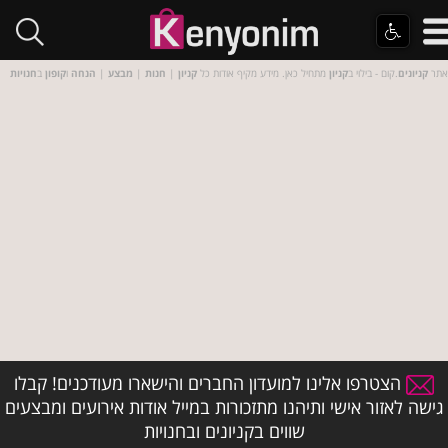
אתר
קניונים
.קום - בילוי ב
קניון
מתחיל כאן. מידע מקיף אודות כל
קניון
|
חנות
|
מבצע
|
הנחה
ו
קופון
ב
חנויות
הצטרפו אלינו למועדון החברים והישארו מעודכנים! קבלו
גישה לאזור אישי ותיהנו מתזכורות במייל אודות אירועים ומבצעים
שווים בקניונים ובחנויות