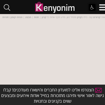
אתר
קניונים
.קום - בילוי ב
קניון
מתחיל כאן. מידע מקיף אודות כל
קניון
|
חנות
|
מבצע
|
הנחה
ו
קופון
ב
חנויות
הצטרפו אלינו למועדון החברים והישארו מעודכנים! קבלו
גישה לאזור אישי ותיהנו מתזכורות במייל אודות אירועים ומבצעים
שווים בקניונים ובחנויות