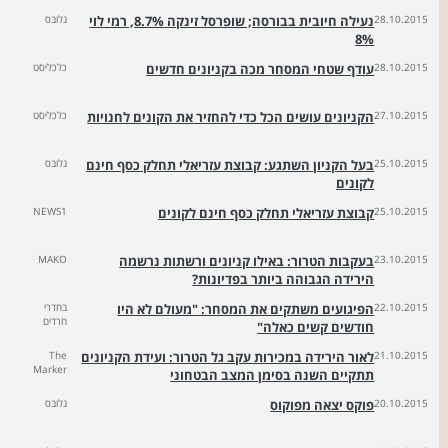
28.10.2015
נעילה חיובית בבורסה; שופרסל זינקה 8.7%, רמי לוי
גלובס
8%
28.10.2015
עודף שטחי המסחר מכה בקניונים חדשים
כלכליסט
27.10.2015
הקניונים עושים הכל כדי להחזיר את הקונים לחנויות
כלכליסט
25.10.2015
בעל הקניון השתגע: קבוצת עזריאלי תחלק כסף חינם
גלובס
לקונים
25.10.2015
קבוצת עזריאלי תחלק כסף חינם לקונים
NEWS1
23.10.2015
בעקבות הטרור: באילו קניונים ורשתות נרשמה
MAKO
הירידה הגבוהה ביותר בפדיונות?
22.10.2015
הפיגועים משתקים את המסחר: "מעולם לא היו
בחדרי
חרדים
חודשים קשים כאלה"
21.10.2015
לאור הירידה במכירות עקב גל הטרור: ועידת הקניונים
The
Marker
תתקיים השנה בסימן המצב הבטחוני
20.10.2015
פוקס יצאה מפוקוס
גלובס