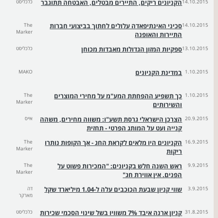
14.10.2015
הקניונים ריקים, התיירים מבטלים, האבטחה תתוגבר
כלכליסט
14.10.2015
סכיני האינתיפאדה עלולים לחתוך בביצועי חברות
The
Marker
התיירות והאופנה
13.10.2015
ספקיות המזון הגדולות מאבדות מכוחן
כלכליסט
1.10.2015
במדינת הקניונים
MAKO
1.10.2015
כך תשפיע ההפחתת המע"מ על מחירי המוצרים
The
Marker
והשירותים
20.9.2015
הצרכן הישראלי גרסת תשע"ו: משווה מחירים, משהה
אייס
קנייה ועט על המותג הפרטי - תחזית
16.9.2015
הקניונים היו מלאים לקראת החג - אך הקופות נותרו
The
Marker
ריקות
9.9.2015
ראש השנה חלש בקניונים: "המכירות פשוט על
The
Marker
הפנים. אין אווירת חג"
3.9.2015
שווי קניון שבעת הכוכבים עלה ל-1.04 מיליארד שקל
דה
מארקר
31.8.2015
קניון ארנה איבד 7% משוויו בשל שינוי הסכמי שכירות
כלכליסט