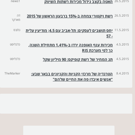
26.5.2015
האטה בקצב גידול מכירות רשתות השיווק
news1
26.5.2015
רשת ויקטורי צמחה ב-15% ברבעון הראשון של 2015
דה
מארקר
11.5.2015
יחס תושבים לעסקים: תל-אביב עם 4.5; מודיעין עלית
גלובס
- 57
4.5.2015
מכירות ענף האופנה ירדו ב-1.41% מתחילת השנה,
כלכליסט
כך לפי מערכת RIS
4.5.2015
תג המחיר של רשת קופיקס: 90 מיליון שקל
כלכליסט
8.4.2015
הטרגדיה של מרכזי הקניות והקניונים בבאר שבע:
TheMarker
"אנשים איבדו פה את החיים שלהם"