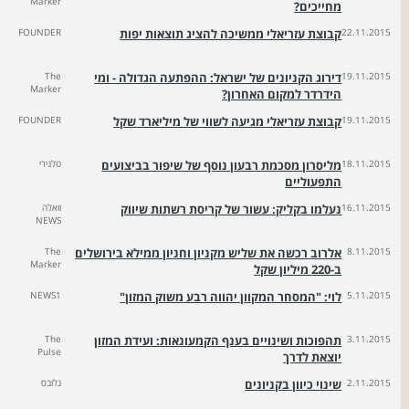
Marker
מחייכים?
22.11.2015
קבוצת עזריאלי ממשיכה להציג תוצאות יפות
FOUNDER
19.11.2015
דירוג הקניונים של ישראל: ההפתעה הגדולה - ומי
The
Marker
הידרדר למקום האחרון?
19.11.2015
קבוצת עזריאלי מגיעה לשווי של מיליארד שקל
FOUNDER
18.11.2015
מליסרון מסכמת רבעון נוסף של שיפור בביצועים
טלנירי
התפעוליים
16.11.2015
נעלמו בקליק: עשור של קריסת רשתות שיווק
וואלה
NEWS
8.11.2015
אלרוב רכשה את שליש מקניון וחניון ממילא בירושלים
The
Marker
ב-220 מיליון שקל
5.11.2015
לוי: "המסחר המקוון יהווה רבע משוק המזון"
NEWS1
3.11.2015
תהפוכות ושינויים בענף הקמעונאות: ועידת המזון
The
Pulse
יוצאת לדרך
2.11.2015
שינוי כיוון בקניונים
גלובס