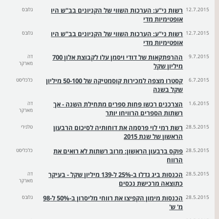
12.7.2015
רשות ני"ע: הערכות השווי של הקניונים בב"ש היו
גלובס
אופטימיות מדי
12.7.2015
רשות ני"ע: הערכות השווי של הקניונים בב"ש היו
גלובס
אופטימיות מדי
9.7.2015
ההרפתקאות של דודי ויסמן עלו לקבוצת אלון 700
דה
מארקר
מיליון שקל
6.7.2015
קסטרו מצפה למכירות קוסמטיקה של 50-100 מיליון
כלכליסט
שקל בשנה
1.6.2015
הצרכנים רכשו פחות ספרים מתחילת השנה - אך
דה
מארקר
רשתות הספרים הרוויחו יותר
28.5.2015
רשת רמי לוי פרסמה את דוחותיה לסיכום הרבעון
טלנירי
הראשון של שנת 2015
28.5.2015
פוקס ברבעון הראשון: מרוב רשתות לא רואים את
כלכליסט
הרווח
28.5.2015
הכנסות ביג גדלו ב-25% ל-139 מיליון שקל - בעיקר
דה
מארקר
כתוצאה מרכישת נכסים
28.5.2015
הכנסות מימון הקפיצו את רווחי מליסרון ב-50% ל-98
גלובס
מ' ש'