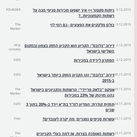
9.12.2015
ניתוח סקטור >> איך ישפעו מכירות סניפי מגה על
FOUNDER
רשתות הקמעוניות..?
3.12.2015
כולם מלקקים את הפצעים - גם רמי לוי
The
Marker
2.12.2015
דירוג "גלובס": הקריון הוא הקניון החזק בצפון ובמקום
קריות
באינטרנט
השלישי בישראל
2.12.2015
הפתרון לירידה במכירות
גלובס
30.11.2015
דירוג "גלובס": זהו הקניון החזק ביותר בישראל
גלובס
ב-2015
29.11.2015
אפקט "בלאק פריידי": הרשתות והקניונים בישראל
The
Marker
נהנו מזינוק של 23% במכירות
24.11.2015
תחזית קודרת: הפדיון למ"ר בת"א יירד ב-20% בתוך 3
גלובס
שנים
23.11.2015
עשרות סניפים נסגרים; מה יקרה לעובדים?
Ynet
23.11.2015
רשתות האופנה בצרות. אז למה בעלי הקניונים
The