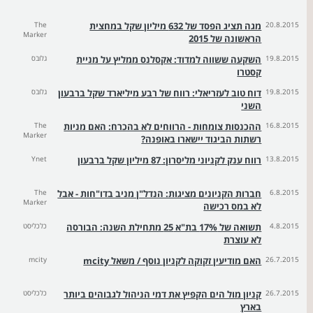
20.8.2015
מגה תציג הפסד של 632 מיליון שקל במחצית
The
Marker
הראשונה של 2015
19.8.2015
השקעה ששווה למדוד: אקסלנס ממליץ על מניית
גלובס
קסטרו
19.8.2015
דוח טוב לעזריאלי: רווח של רבע מיליארד שקל ברבעון
גלובס
השני
16.8.2015
ההכנסות צומחות - הרווחים לא בהכרח: האם מניות
The
Marker
רשתות הביגוד יישארו באופנה?
13.8.2015
רווח ענק לקניוני מליסרון: 87 מיליון שקל ברבעון
Ynet
6.8.2015
חברות הקניונים מציגות: הנדל"ן מניב בדו"חות - אבל
The
Marker
לא במס רכישה
4.8.2015
תשואה של 17% בת"א 25 מתחילת השנה: הבורסה
כלכליסט
לא עוצרת
26.7.2015
האם מודיעין זקוקה לקניון נוסף / משאל mcity
mcity
26.7.2015
קניון מול הים הקפיץ את דמי הניהול לגבוהים ביותר
כלכליסט
בארץ