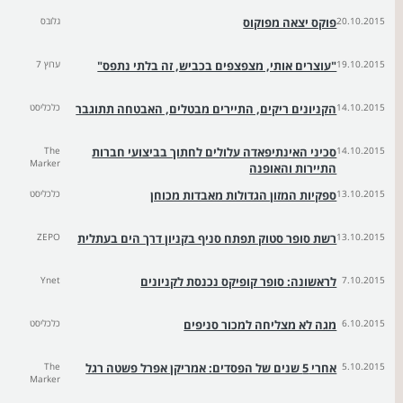
20.10.2015
פוקס יצאה מפוקוס
גלובס
19.10.2015
"עוצרים אותי, מצפצפים בכביש, זה בלתי נתפס"
ערוץ 7
14.10.2015
הקניונים ריקים, התיירים מבטלים, האבטחה תתוגבר
כלכליסט
14.10.2015
סכיני האינתיפאדה עלולים לחתוך בביצועי חברות
The
Marker
התיירות והאופנה
13.10.2015
ספקיות המזון הגדולות מאבדות מכוחן
כלכליסט
13.10.2015
רשת סופר סטוק תפתח סניף בקניון דרך הים בעתלית
ZEPO
7.10.2015
לראשונה: סופר קופיקס נכנסת לקניונים
Ynet
6.10.2015
מגה לא מצליחה למכור סניפים
כלכליסט
5.10.2015
אחרי 5 שנים של הפסדים: אמריקן אפרל פשטה רגל
The
Marker