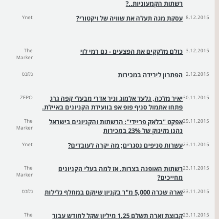
רשתות הקמעוניות..?
8.12.2015
עסקת מגה תעלה את שוויה של ויקטורי?
Ynet
3.12.2015
כולם מלקקים את הפצעים - גם רמי לוי
The
Marker
2.12.2015
הפתרון לירידה במכירות
גלובס
30.11.2015
יאיר מלכה, גלעד אלמוג וניר אדרי מבעלי קפה גרג
ZEPO
פתחו אתמול סניף פופ אפ בוועידת הקניונים באיילת.
29.11.2015
אפקט "בלאק פריידי": הרשתות והקניונים בישראל
The
Marker
נהנו מזינוק של 23% במכירות
23.11.2015
עשרות סניפים נסגרים; מה יקרה לעובדים?
Ynet
23.11.2015
רשתות האופנה בצרות. אז למה בעלי הקניונים
The
Marker
מחייכים?
23.11.2015
זארה שכרה 5,000 מ"ר בקניון שיוקם במחלף גלילות
גלובס
23.11.2015
קבוצת זארה תשלם 1.25 מיליון שקל לחודש עבור
The