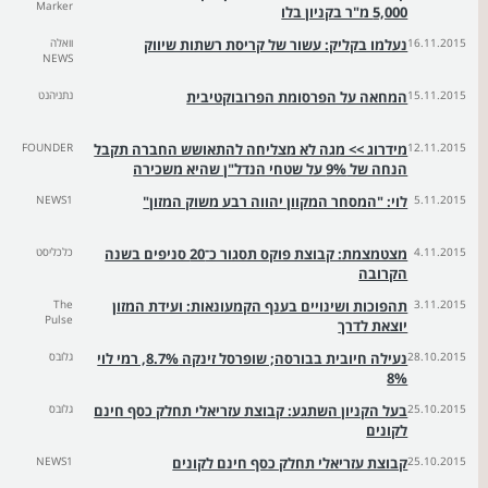
Marker
5,000 מ"ר בקניון בלו
16.11.2015
נעלמו בקליק: עשור של קריסת רשתות שיווק
וואלה
NEWS
15.11.2015
המחאה על הפרסומת הפרובוקטיבית
נתניהנט
12.11.2015
מידרוג >> מגה לא מצליחה להתאושש החברה תקבל
FOUNDER
הנחה של 9% על שטחי הנדל"ן שהיא משכירה
5.11.2015
לוי: "המסחר המקוון יהווה רבע משוק המזון"
NEWS1
4.11.2015
מצטמצמת: קבוצת פוקס תסגור כ־20 סניפים בשנה
כלכליסט
הקרובה
3.11.2015
תהפוכות ושינויים בענף הקמעונאות: ועידת המזון
The
Pulse
יוצאת לדרך
28.10.2015
נעילה חיובית בבורסה; שופרסל זינקה 8.7%, רמי לוי
גלובס
8%
25.10.2015
בעל הקניון השתגע: קבוצת עזריאלי תחלק כסף חינם
גלובס
לקונים
25.10.2015
קבוצת עזריאלי תחלק כסף חינם לקונים
NEWS1