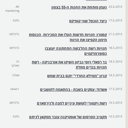
23.6.2015
נעמן פותחת את החנות ה-55 בצפון
All
marketing
17.6.2015
כיצד הוכפל שווי קופיקס
גלובס
21.5.2015
קסטרו: חנויות חדשות העלו את המכירות, הכנסות
כלכליסט
מימון הקפיצו את הרווח
18.5.2015
חנויות רשת ההלבשה התחתונה יעוצבו
כלכליסט
כסופרמרקטים
18.5.2015
בר רפאלי ויוסי גביזון השיקו את אורבניקה - רשת
דה
מארקר
חנויות בגדים מוזלת
18.5.2015
קניון "ממילא החרדי" יוקם בבית שמש
וואלה!
17.5.2015
אשדוד: עסקים בשבת - בהתאמה לתושבים
news1
10.5.2015
רשת ויקטורי לוטשת עיניים למגה ולניו־פארם
כלכליסט
10.5.2015
תקציב הפרסום של אופטיקנה עובר ממקאן לגיתם
גלובס