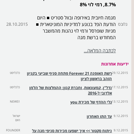
8.7%, רמי לוי 8%
מגמה חיובית באירופה ובוול סטריט ■ היום
הודעת הפד בנוגע למדיניות המוניטארית ■
גלובס
28.10.2015
מניות שופרסל ורמי לוי נהנות מהמשבר
המחודש ברשת מגה
לכתבה המלאה...
ידיעות אחרונות
29.12.2015
רשת האופנה Forever 21 פתחה סניף שביעי בקניון
כלכליסט
הזהב בראשון לציון
17.12.2015
נדל"ן, קמעונאות, וחברת קנון: ההמלצות של הלמן
כלכליסט
אלדובי ל-2016
13.12.2015
גלי ההדף של מכירת you
NEWS1
9.12.2015
עד התו האחרון
ישראל
היום
9.12.2015
ניתוח סקטור >> איך ישפעו מכירות סניפי מגה על
FOUNDER