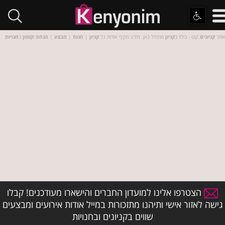
אתר
קניונים
.קום - בילוי ב
קניון
מתחיל כאן. מידע מקיף אודות כל
קניון
|
חנות
|
מבצע
|
הנחה
ו
קופון
ב
חנויות
הצטרפו אלינו למועדון החברים והישארו מעודכנים! קבלו
גישה לאזור אישי ותיהנו מתזכורות במייל אודות אירועים ומבצעים
שווים בקניונים ובחנויות