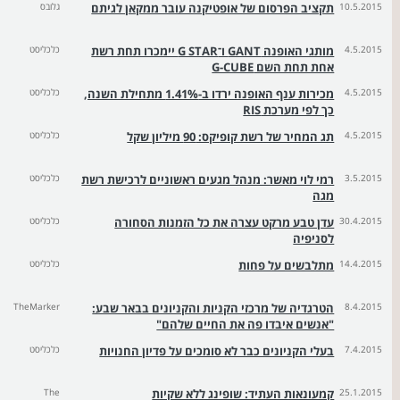
10.5.2015
תקציב הפרסום של אופטיקנה עובר ממקאן לגיתם
גלובס
4.5.2015
מותגי האופנה GANT ו־G STAR יימכרו תחת רשת
כלכליסט
אחת תחת השם G-CUBE
4.5.2015
מכירות ענף האופנה ירדו ב-1.41% מתחילת השנה,
כלכליסט
כך לפי מערכת RIS
4.5.2015
תג המחיר של רשת קופיקס: 90 מיליון שקל
כלכליסט
3.5.2015
רמי לוי מאשר: מנהל מגעים ראשוניים לרכישת רשת
כלכליסט
מגה
30.4.2015
עדן טבע מרקט עצרה את כל הזמנות הסחורה
כלכליסט
לסניפיה
14.4.2015
מתלבשים על פחות
כלכליסט
8.4.2015
הטרגדיה של מרכזי הקניות והקניונים בבאר שבע:
TheMarker
"אנשים איבדו פה את החיים שלהם"
7.4.2015
בעלי הקניונים כבר לא סומכים על פדיון החנויות
כלכליסט
25.1.2015
קמעונאות העתיד: שופינג ללא שקיות
The