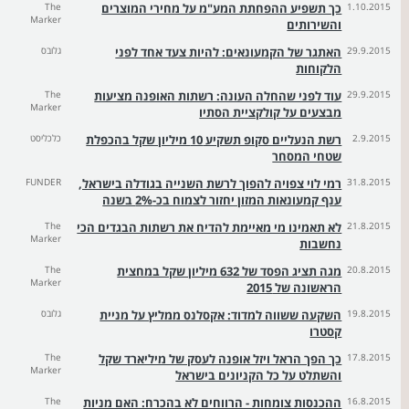
1.10.2015
כך תשפיע ההפחתת המע"מ על מחירי המוצרים
The
Marker
והשירותים
29.9.2015
האתגר של הקמעונאים: להיות צעד אחד לפני
גלובס
הלקוחות
29.9.2015
עוד לפני שהחלה העונה: רשתות האופנה מציעות
The
Marker
מבצעים על קולקציית הסתיו
2.9.2015
רשת הנעליים סקופ תשקיע 10 מיליון שקל בהכפלת
כלכליסט
שטחי המסחר
31.8.2015
רמי לוי צפויה להפוך לרשת השנייה בגודלה בישראל,
FUNDER
ענף קמעונאות המזון יחזור לצמוח בכ-2% בשנה
21.8.2015
לא תאמינו מי מאיימת להדיח את רשתות הבגדים הכי
The
Marker
נחשבות
20.8.2015
מגה תציג הפסד של 632 מיליון שקל במחצית
The
Marker
הראשונה של 2015
19.8.2015
השקעה ששווה למדוד: אקסלנס ממליץ על מניית
גלובס
קסטרו
17.8.2015
כך הפך הראל ויזל אופנה לעסק של מיליארד שקל
The
Marker
והשתלט על כל הקניונים בישראל
16.8.2015
ההכנסות צומחות - הרווחים לא בהכרח: האם מניות
The