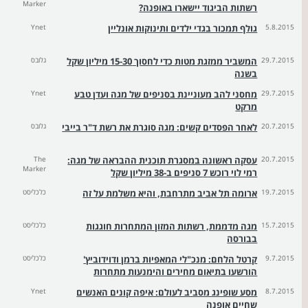
Marker
רשתות הביגוד יישארו באופנה?
5.8.2015
גולף תמכור בגדי ילדים ותינוקות אונליין
Ynet
29.7.2015
המשביר ממזגת מטות כדי לחסוך 15-30 מיליון שקל
גלובס
בשנה
29.7.2015
מחסני להב מעוניינת בסניפים של מגה ועדן טבע
Ynet
מרקט
20.7.2015
לאחר הפסדים קשים: מגה סוגרת את רשת ד"ר בייבי
גלובס
20.7.2015
עסקה ראשונה במסגרת תוכנית ההבראה של מגה:
The
Marker
רמי לוי רוכש 7 סניפים ב-38 מיליון שקל
19.7.2015
ארומה תל אביב מתרחבת, והיא משלמת על זה
כלכליסט
15.7.2015
מגה מדממת, רשתות המזון המתחרות חוגגות
כלכליסט
בבורסה
9.7.2015
קרטל הלחם: מנכ"לי המאפיות ברמן ודוידוביץ'
כלכליסט
הורשעו בתיאום מחירים והימנעות מתחרות
8.7.2015
מסע שופינג מסביב לעולם: איפה קונים האנשים
Ynet
שחיים אופנה