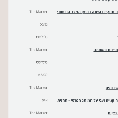
נים תתקיים השנה בסימן המצב הבטחוני
The Marker
גלובס
כלכליסט
יירות והאופנה
The Marker
כלכליסט
MAKO
ירותים
The Marker
 קנייה ועט על המותג הפרטי - תחזית
אייס
ריקות
The Marker