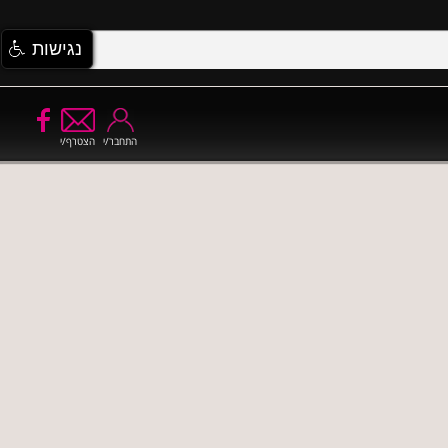
נגישות
התחבר/י
הצטרף/י