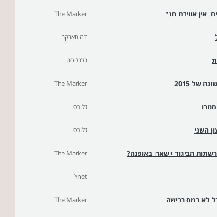
 אין אווירת חג"
The Marker
דה מארקר
כלכליסט
The Marker
סטרו
גלובס
ון השני
גלובס
רשתות הביגוד יישארו באופנה?
The Marker
Ynet
בל לא במס רכישה
The Marker