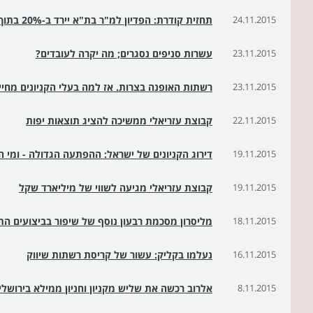
24.11.2015
תחזית קודרת: הפדיון למ"ר בת"א יירד ב-20% בתוך 3 שנים
23.11.2015
עשרות סניפים נסגרים; מה יקרה לעובדים?
23.11.2015
רשתות האופנה בצרות. אז למה בעלי הקניונים מחיי
22.11.2015
קבוצת עזריאלי ממשיכה להציג תוצאות יפות
19.11.2015
דירוג הקניונים של ישראל: ההפתעה הגדולה - ומי ה
19.11.2015
קבוצת עזריאלי מגיעה לשווי של מיליארד שקל
18.11.2015
מליסרון מסכמת רבעון נוסף של שיפור בביצועים הת
16.11.2015
נעלמו בקליק: עשור של קריסת רשתות שיווק
8.11.2015
אלרוב רכשה את שליש מקניון וחניון ממילא בירושלים ב-220 מיליו