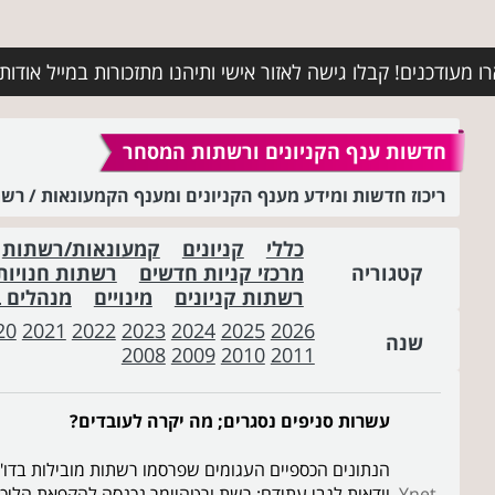
מעודכנים! קבלו גישה לאזור אישי ותיהנו מתזכורות במייל אודות א
חדשות ענף הקניונים ורשתות המסחר
ריכוז חדשות ומידע מענף הקניונים ומענף הקמעונאות / ר
כללי
קניונים
קמעונאות/רשתות
קטגוריה
מרכזי קניות חדשים
רשתות חנויות
רשתות קניונים
מינויים
מנהלים 
20
2021
2022
2023
2024
2025
2026
שנה
2008
2009
2010
2011
עשרות סניפים נסגרים; מה יקרה לעובדים?
הנתונים הכספיים העגומים שפרסמו רשתות מובילות בדו"ח
Ynet
וודאות לגבי עתידם; רשת ורטהיימר נכנסה להקפאת הליכי