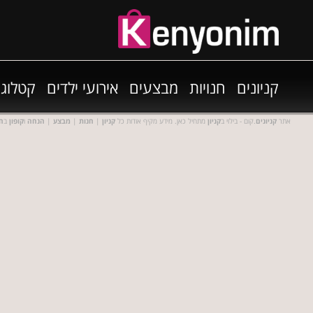
קניונים
חנויות
מבצעים
אירועי ילדים
קטלוגי
אתר
קניונים
.קום - בילוי ב
קניון
מתחיל כאן. מידע מקיף אודות כל
קניון
|
חנות
|
מבצע
|
הנחה
ו
קופון
ב
חנ