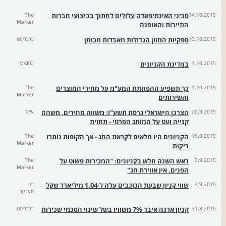
14.10.2015
סכיני האינתיפאדה עלולים לחתוך בביצועי חברות
The
Marker
התיירות והאופנה
13.10.2015
ספקיות המזון הגדולות מאבדות מכוחן
כלכליסט
1.10.2015
במדינת הקניונים
MAKO
1.10.2015
כך תשפיע ההפחתת המע"מ על מחירי המוצרים
The
Marker
והשירותים
20.9.2015
הצרכן הישראלי גרסת תשע"ו: משווה מחירים, משהה
אייס
קנייה ועט על המותג הפרטי - תחזית
16.9.2015
הקניונים היו מלאים לקראת החג - אך הקופות נותרו
The
Marker
ריקות
9.9.2015
ראש השנה חלש בקניונים: "המכירות פשוט על
The
Marker
הפנים. אין אווירת חג"
3.9.2015
שווי קניון שבעת הכוכבים עלה ל-1.04 מיליארד שקל
דה
מארקר
31.8.2015
קניון ארנה איבד 7% משוויו בשל שינוי הסכמי שכירות
כלכליסט