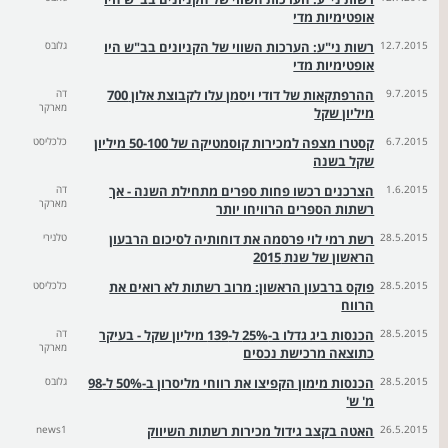
אופטימיות מדי
12.7.2015
רשות ני"ע: הערכות השווי של הקניונים בב"ש היו
גלובס
אופטימיות מדי
9.7.2015
ההרפתקאות של דודי ויסמן עלו לקבוצת אלון 700
דה
מארקר
מיליון שקל
6.7.2015
קסטרו מצפה למכירות קוסמטיקה של 50-100 מיליון
כלכליסט
שקל בשנה
1.6.2015
הצרכנים רכשו פחות ספרים מתחילת השנה - אך
דה
מארקר
רשתות הספרים הרוויחו יותר
28.5.2015
רשת רמי לוי פרסמה את דוחותיה לסיכום הרבעון
טלנירי
הראשון של שנת 2015
28.5.2015
פוקס ברבעון הראשון: מרוב רשתות לא רואים את
כלכליסט
הרווח
28.5.2015
הכנסות ביג גדלו ב-25% ל-139 מיליון שקל - בעיקר
דה
מארקר
כתוצאה מרכישת נכסים
28.5.2015
הכנסות מימון הקפיצו את רווחי מליסרון ב-50% ל-98
גלובס
מ' ש'
26.5.2015
האטה בקצב גידול מכירות רשתות השיווק
news1