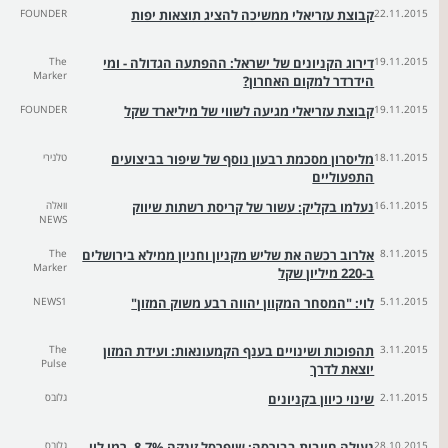
22.11.2015
קבוצת עזריאלי ממשיכה להציג תוצאות יפות
FOUNDER
19.11.2015
דירוג הקניונים של ישראל: ההפתעה הגדולה - ומי
The
Marker
הידרדר למקום האחרון?
19.11.2015
קבוצת עזריאלי מגיעה לשווי של מיליארד שקל
FOUNDER
18.11.2015
מליסרון מסכמת רבעון נוסף של שיפור בביצועים
טלנירי
התפעוליים
16.11.2015
נעלמו בקליק: עשור של קריסת רשתות שיווק
וואלה
NEWS
8.11.2015
אלרוב רכשה את שליש מקניון וחניון ממילא בירושלים
The
Marker
ב-220 מיליון שקל
5.11.2015
לוי: "המסחר המקוון יהווה רבע משוק המזון"
NEWS1
3.11.2015
תהפוכות ושינויים בענף הקמעונאות: ועידת המזון
The
Pulse
יוצאת לדרך
2.11.2015
שינוי כיוון בקניונים
גלובס
28.10.2015
נעילה חיובית בבורסה; שופרסל זינקה 8.7%, רמי לוי
גלובס