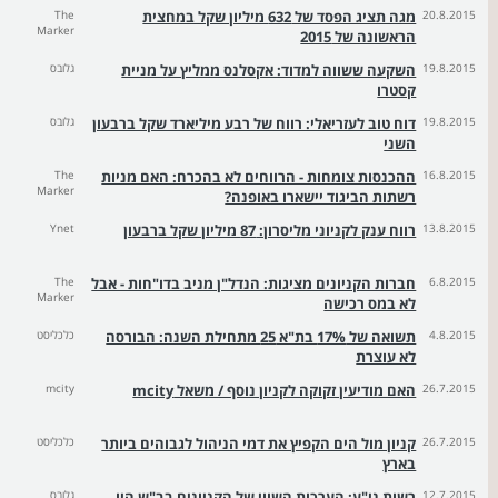
20.8.2015
מגה תציג הפסד של 632 מיליון שקל במחצית
The
Marker
הראשונה של 2015
19.8.2015
השקעה ששווה למדוד: אקסלנס ממליץ על מניית
גלובס
קסטרו
19.8.2015
דוח טוב לעזריאלי: רווח של רבע מיליארד שקל ברבעון
גלובס
השני
16.8.2015
ההכנסות צומחות - הרווחים לא בהכרח: האם מניות
The
Marker
רשתות הביגוד יישארו באופנה?
13.8.2015
רווח ענק לקניוני מליסרון: 87 מיליון שקל ברבעון
Ynet
6.8.2015
חברות הקניונים מציגות: הנדל"ן מניב בדו"חות - אבל
The
Marker
לא במס רכישה
4.8.2015
תשואה של 17% בת"א 25 מתחילת השנה: הבורסה
כלכליסט
לא עוצרת
26.7.2015
האם מודיעין זקוקה לקניון נוסף / משאל mcity
mcity
26.7.2015
קניון מול הים הקפיץ את דמי הניהול לגבוהים ביותר
כלכליסט
בארץ
12.7.2015
רשות ני"ע: הערכות השווי של הקניונים בב"ש היו
גלובס