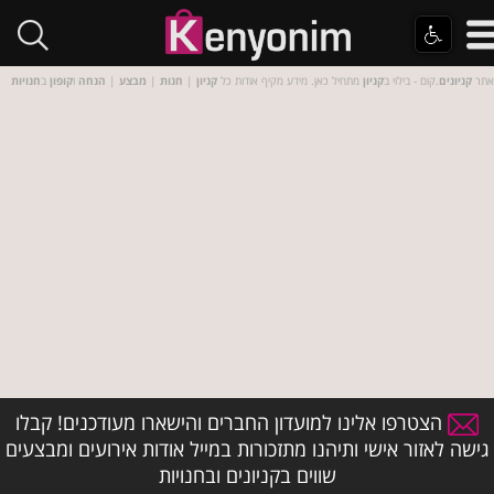
אתר
קניונים
.קום - בילוי ב
קניון
מתחיל כאן. מידע מקיף אודות כל
קניון
|
חנות
|
מבצע
|
הנחה
ו
קופון
ב
חנויות
הצטרפו אלינו למועדון החברים והישארו מעודכנים! קבלו
גישה לאזור אישי ותיהנו מתזכורות במייל אודות אירועים ומבצעים
שווים בקניונים ובחנויות