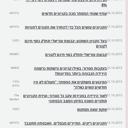
8%
28.10.2015
עודף שטחי המסחר מכה בקניונים חדשים
כלכליסט
27.10.2015
הקניונים עושים הכל כדי להחזיר את הקונים לחנויות
כלכליסט
25.10.2015
בעל הקניון השתגע: קבוצת עזריאלי תחלק כסף חינם
גלובס
לקונים
25.10.2015
קבוצת עזריאלי תחלק כסף חינם לקונים
NEWS1
23.10.2015
בעקבות הטרור: באילו קניונים ורשתות נרשמה
MAKO
הירידה הגבוהה ביותר בפדיונות?
22.10.2015
הפיגועים משתקים את המסחר: "מעולם לא היו
בחדרי
חרדים
חודשים קשים כאלה"
21.10.2015
לאור הירידה במכירות עקב גל הטרור: ועידת הקניונים
The
Marker
תתקיים השנה בסימן המצב הבטחוני
20.10.2015
פוקס יצאה מפוקוס
גלובס
14.10.2015
הקניונים ריקים, התיירים מבטלים, האבטחה תתוגבר
כלכליסט