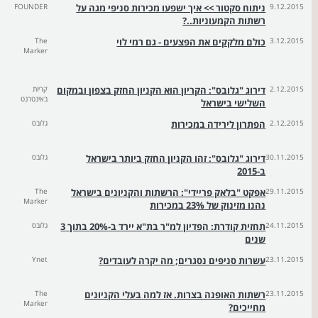
9.12.2015
ניתוח סקטור >> איך ישפעו מכירות סניפי מגה על
FOUNDER
רשתות הקמעוניות..?
3.12.2015
כולם מלקקים את הפצעים - גם רמי לוי
The
Marker
2.12.2015
דירוג "גלובס": הקריון הוא הקניון החזק בצפון ובמקום
קריות
באינטרנט
השלישי בישראל
2.12.2015
הפתרון לירידה במכירות
גלובס
30.11.2015
דירוג "גלובס": זהו הקניון החזק ביותר בישראל
גלובס
ב-2015
29.11.2015
אפקט "בלאק פריידי": הרשתות והקניונים בישראל
The
Marker
נהנו מזינוק של 23% במכירות
24.11.2015
תחזית קודרת: הפדיון למ"ר בת"א יירד ב-20% בתוך 3
גלובס
שנים
23.11.2015
עשרות סניפים נסגרים; מה יקרה לעובדים?
Ynet
23.11.2015
רשתות האופנה בצרות. אז למה בעלי הקניונים
The
Marker
מחייכים?