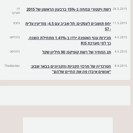
26.5.2015
רשת ויקטורי צמחה ב-15% ברבעון הראשון של 2015
דה
מארקר
11.5.2015
יחס תושבים לעסקים: תל-אביב עם 4.5; מודיעין עלית
גלובס
- 57
4.5.2015
מכירות ענף האופנה ירדו ב-1.41% מתחילת השנה,
כלכליסט
כך לפי מערכת RIS
4.5.2015
תג המחיר של רשת קופיקס: 90 מיליון שקל
כלכליסט
8.4.2015
הטרגדיה של מרכזי הקניות והקניונים בבאר שבע:
TheMarker
"אנשים איבדו פה את החיים שלהם"