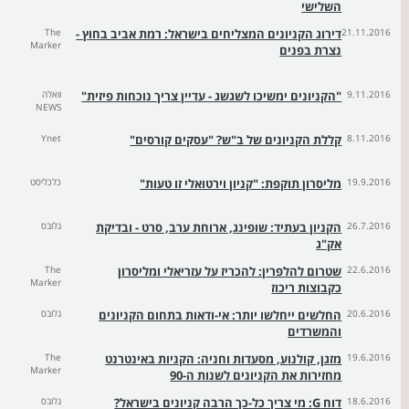
השלישי
21.11.2016
דירוג הקניונים המצליחים בישראל: רמת אביב בחוץ -
The
Marker
נצרת בפנים
9.11.2016
"הקניונים ימשיכו לשגשג - עדיין צריך נוכחות פיזית"
וואלה
NEWS
8.11.2016
קללת הקניונים של ב"ש? "עסקים קורסים"
Ynet
19.9.2016
מליסרון תוקפת: "קניון וירטואלי זו טעות"
כלכליסט
26.7.2016
הקניון בעתיד: שופינג, ארוחת ערב, סרט - ובדיקת
גלובס
אק"ג
22.6.2016
שטרום להלפרין: להכריז על עזריאלי ומליסרון
The
Marker
כקבוצות ריכוז
20.6.2016
החלשים ייחלשו יותר: אי-ודאות בתחום הקניונים
גלובס
והמשרדים
19.6.2016
מזגן, קולנוע, מסעדות וחניה: הקניות באינטרנט
The
Marker
מחזירות את הקניונים לשנות ה-90
18.6.2016
דוח G: מי צריך כל-כך הרבה קניונים בישראל?
גלובס