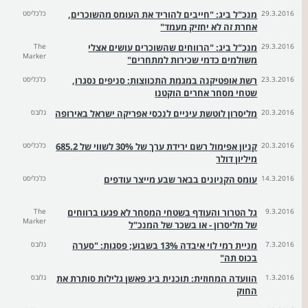
29.3.2016
מנכ"ל ביג: "חייבים להוריד את העומס מהשוכרים,
כלכליסט
אחרת זה לא יחזיק מעמד"
29.3.2016
מנכ"ל ביג: "הרווחים שהשוכרים עושים אצלי
The
Marker
משולמים כדמי שכירות למתחרים"
23.3.2016
רשת אופטיקנה במגמת התכווצות: סניפים נסגרו,
כלכליסט
שטחי מסחר אחרים הוקטנו
20.3.2016
מליסרון לוטשת עיניים לנכסי אפריקה ישראל באירופה
גלובס
20.3.2016
קניון אפימול רשם ירידת ערך של 30% לשווי של 685.2
כלכליסט
מיליון דולר
14.3.2016
עומס הקניונים בבאר שבע מייצר עודפים
כלכליסט
9.3.2016
גל הטרור והעודף בשטחי המסחר לא פגעו ברווחים
The
Marker
של מליסרון - או בשכר של המנכ"ל
7.3.2016
מניית רמי לוי איבדה 13% בשבוע; פסגות: "סערה
גלובס
בכוס תה"
1.3.2016
הוועדה המחוזית: תוכנית ביג פאשן גלילות סותרת את
גלובס
החוק