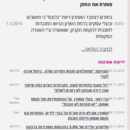
סותרת את החוק
בחודש דצמבר האחרון דיווח "גלובס" כי תושבים
ובעלי עסקים ברמת השרון הגישו התנגדות
גלובס
1.3.2016
לתוכנית להקמת הקניון, שאושרה ע"י הוועדה
המקומית
לכתבה המלאה...
ידיעות אחרונות
25.12.2016
הפניקס: "מתעלמים הזכות הסירוב שלנו , ניהול ארנה
כלכליסט
לקוי״
28.11.2016
"כל הענף בתחרות קשה. הקניונים רוצים כמה שיותר
כלכליסט
שכר דירה ואנחנו לא רוצים לשלם"
28.11.2016
גבי רוטר, בעלי קסטרו, על ההתמודדות מול נקסט
The
Marker
ואסוס: "יש תחרות לא הוגנת"
28.11.2016
קסטרו: אם לא היה מע"מ על בגדי ילדים, התחרות עם
Ynet
נקסט ואסוס הייתה הוגנת
24.11.2016
מליסרון: עלייה של 5.8% בהכנסות משכירות ברבעון
כלכליסט