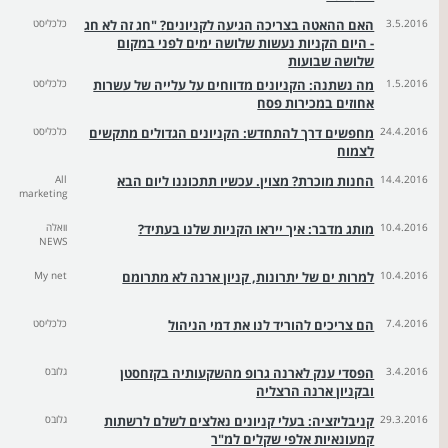
3.5.2016
האם ההאטה בצריכה הגיעה לקניונים? "חג זה לא חג
כלכליסט
- היום הקניות נעשות שלושה ימים לפני במקום
שלושה שבועות
1.5.2016
מה נשתנה: הקניונים מדווחים על עלייה של עשרות
כלכליסט
אחוזים במכירות פסח
24.4.2016
מחפשים דרך להתחדש: הקניונים הגדולים מתקשים
כלכליסט
לצמוח
14.4.2016
החנות מוכרת? מצוין. עכשיו תתכוננו ליום הבא
All
marketing
10.4.2016
מותג מדבר: איך ייראו הקניות שלנו בעתיד?
וואלה
NEWS
10.4.2016
למרות ים של יתרונות, קניון ארנה לא מתרומם
My net
7.4.2016
הם צריכים להוריד לנו את דמי הניהול
כלכליסט
3.4.2016
הפסדי ענק לארנה גרופ מהשקעותיה בקזחסטן
גלובס
ובקניון ארנה הרצליה
29.3.2016
קניבליזציה: בעלי קניונים נאלצים לשלם לרשתות
גלובס
קמעונאיות אלפי שקלים למ"ר