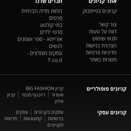
אתר קניונים
חברים שלנו
קניונים בפייסבוק
דוחות מדיה חברתית
סרטים
צור קשר
בתי קולנוע
דווח על טעות
סרטי ילדים
תנאי שימוש
אורייתא - ספר ושמנים
הצהרת נגישות
לנשים
מדיניות פרטיות
עסקים מומלצים -
משרות באתר
T.co.il
קניונים פופולריים
קניון BIG FASHION
אשדוד
דיזנגוף סנטר
קניון
אילון
קניונים עסקי
עסקים בקניונים
עסקים
ברשתות
קמעונאות
חדשות
הקניונים