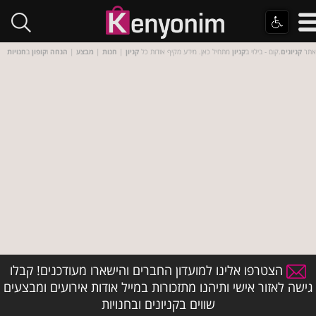
אתר
קניונים
.קום - בילוי ב
קניון
מתחיל כאן. מידע מקיף אודות כל
קניון
|
חנות
|
מבצע
|
הנחה
ו
קופון
ב
חנויות
הצטרפו אלינו למועדון החברים והישארו מעודכנים! קבלו
גישה לאזור אישי ותיהנו מתזכורות במייל אודות אירועים ומבצעים
שווים בקניונים ובחנויות