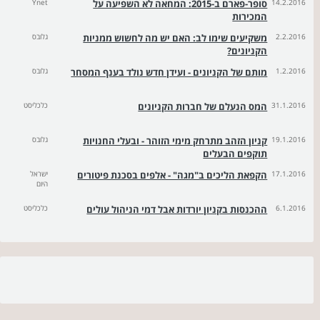
14.2.2016
סופר-פארם ב-2015: המחאה לא השפיעה על
Ynet
המכירות
2.2.2016
משקיעים שימו לב: האם יש מה לחשוש ממניות
גלובס
הקניונים?
1.2.2016
מותם של הקניונים - ועידן חדש נולד בענף המסחר
גלובס
31.1.2016
המס הנעלם של חברות הקניונים
כלכליסט
19.1.2016
קניון הזהב מתרחק מימי הזוהר - ובעלי החנויות
גלובס
תוקפים הבעלים
17.1.2016
הקפאת הליכים ב"מגה" - אלפים בסכנת פיטורים
ישראל
היום
6.1.2016
ההכנסות בקניון יורדות אבל דמי הניהול עולים
כלכליסט