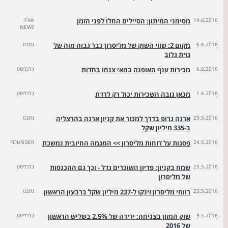
14.6.2016
מסימני המיתון: הסיילים החלו לפני הזמן
וואלה
NEWS
6.6.2016
מקום 2: שווי השוק של מליסרון כבר גבוה מזה של
גלובס
גזית גלוב
6.6.2016
מכירות ענף האופנה במאי צנחו בחדות
כלכליסט
1.6.2016
מכאן גובה השכירות יכול רק לרדת
כלכליסט
29.5.2016
ארנה גרופ בדרך למכור את קניון ארנה בהרצליה
גלובס
ב-335 מיליון שקל
24.5.2016
פסגות על דוחות מליסרון >> המגמה החיובית נמשכת
FOUNDER
23.5.2016
שמח בקניון: פדיון השוכרים גדל - וכך גם ההכנסות
כלכליסט
של מליסרון
23.5.2016
רווחי מליסרון זינקו ל-237 מיליון שקל ברבעון הראשון
גלובס
9.5.2016
שוק המזון בצניחה: ירידה של 2.5% בשליש הראשון
כלכליסט
של 2016