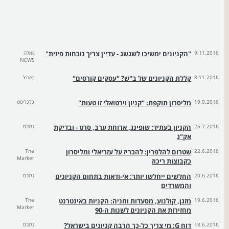
9.11.2016
"הקניונים ימשיכו לשגשג - עדיין צריך נוכחות פיזית"
וואלה
NEWS
8.11.2016
קללת הקניונים של ב"ש? "עסקים קורסים"
Ynet
19.9.2016
מליסרון תוקפת: "קניון וירטואלי זו טעות"
כלכליסט
26.7.2016
הקניון בעתיד: שופינג, ארוחת ערב, סרט - ובדיקת
גלובס
אק"ג
22.6.2016
שטרום להלפרין: להכריז על עזריאלי ומליסרון
The
Marker
כקבוצות ריכוז
20.6.2016
החלשים ייחלשו יותר: אי-ודאות בתחום הקניונים
גלובס
והמשרדים
19.6.2016
מזגן, קולנוע, מסעדות וחניה: הקניות באינטרנט
The
Marker
מחזירות את הקניונים לשנות ה-90
18.6.2016
דוח G: מי צריך כל-כך הרבה קניונים בישראל?
גלובס