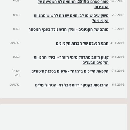
14.2.2016
סופר-פארם ב-2015: המחאה לא השפיעה על
Ynet
המכירות
2.2.2016
משקיעים שימו לב: האם יש מה לחשוש ממניות
גלובס
הקניונים?
1.2.2016
מותם של הקניונים - ועידן חדש נולד בענף המסחר
גלובס
31.1.2016
המס הנעלם של חברות הקניונים
כלכליסט
19.1.2016
קניון הזהב מתרחק מימי הזוהר - ובעלי החנויות
גלובס
תוקפים הבעלים
17.1.2016
הקפאת הליכים ב"מגה" - אלפים בסכנת פיטורים
ישראל
היום
6.1.2016
ההכנסות בקניון יורדות אבל דמי הניהול עולים
כלכליסט