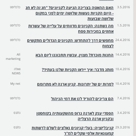
3.5.2016
האם ההאטה בצריכה הגיעה לקניונים? "חג זה לא חג
כלכליסט
- היום הקניות נעשות שלושה ימים לפני במקום
שלושה שבועות
1.5.2016
מה נשתנה: הקניונים מדווחים על עלייה של עשרות
כלכליסט
אחוזים במכירות פסח
24.4.2016
מחפשים דרך להתחדש: הקניונים הגדולים מתקשים
כלכליסט
לצמוח
14.4.2016
החנות מוכרת? מצוין. עכשיו תתכוננו ליום הבא
All
marketing
10.4.2016
מותג מדבר: איך ייראו הקניות שלנו בעתיד?
וואלה
NEWS
10.4.2016
למרות ים של יתרונות, קניון ארנה לא מתרומם
My net
7.4.2016
הם צריכים להוריד לנו את דמי הניהול
כלכליסט
3.4.2016
הפסדי ענק לארנה גרופ מהשקעותיה בקזחסטן
גלובס
ובקניון ארנה הרצליה
29.3.2016
קניבליזציה: בעלי קניונים נאלצים לשלם לרשתות
גלובס
קמעונאיות אלפי שקלים למ"ר