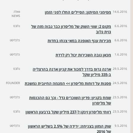
14.6.2016
מסימני המיתון: הסיילים החלו לפני הזמן
וואלה
NEWS
6.6.2016
מקום 2: שווי השוק של מליסרון כבר גבוה מזה של
גלובס
גזית גלוב
6.6.2016
מכירות ענף האופנה במאי צנחו בחדות
כלכליסט
1.6.2016
מכאן גובה השכירות יכול רק לרדת
כלכליסט
29.5.2016
ארנה גרופ בדרך למכור את קניון ארנה בהרצליה
גלובס
ב-335 מיליון שקל
24.5.2016
פסגות על דוחות מליסרון >> המגמה החיובית נמשכת
FOUNDER
23.5.2016
שמח בקניון: פדיון השוכרים גדל - וכך גם ההכנסות
כלכליסט
של מליסרון
23.5.2016
רווחי מליסרון זינקו ל-237 מיליון שקל ברבעון הראשון
גלובס
9.5.2016
שוק המזון בצניחה: ירידה של 2.5% בשליש הראשון
כלכליסט
של 2016