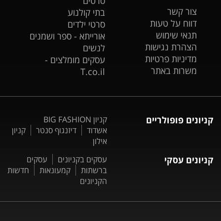
סרטים
צור קשר
בתי קולנוע
דווח על טעות
סרטי ילדים
תנאי שימוש
אורייתא - ספר ושמנים
הצהרת נגישות
לנשים
מדיניות פרטיות
עסקים מומלצים -
משרות באתר
T.co.il
קניונים פופולריים
קניון BIG FASHION
אשדוד
דיזנגוף סנטר
קניון
אילון
קניונים עסקי
עסקים בקניונים
עסקים
ברשתות
קמעונאות
חדשות
הקניונים