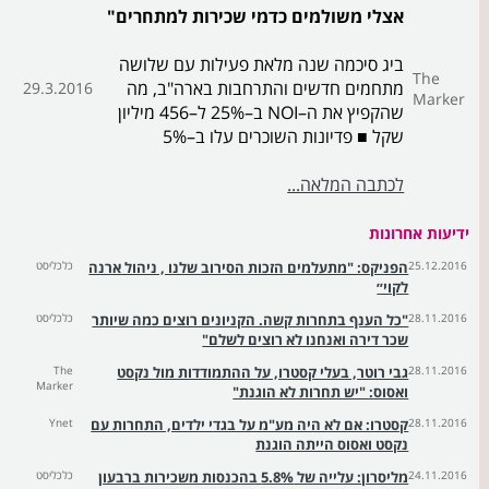
אצלי משולמים כדמי שכירות למתחרים"
ביג סיכמה שנה מלאת פעילות עם שלושה
The
מתחמים חדשים והתרחבות בארה"ב, מה
29.3.2016
Marker
שהקפיץ את ה–NOI ב–25% ל–456 מיליון
שקל ■ פדיונות השוכרים עלו ב–5%
לכתבה המלאה...
ידיעות אחרונות
25.12.2016
הפניקס: "מתעלמים הזכות הסירוב שלנו , ניהול ארנה
כלכליסט
לקוי״
28.11.2016
"כל הענף בתחרות קשה. הקניונים רוצים כמה שיותר
כלכליסט
שכר דירה ואנחנו לא רוצים לשלם"
28.11.2016
גבי רוטר, בעלי קסטרו, על ההתמודדות מול נקסט
The
Marker
ואסוס: "יש תחרות לא הוגנת"
28.11.2016
קסטרו: אם לא היה מע"מ על בגדי ילדים, התחרות עם
Ynet
נקסט ואסוס הייתה הוגנת
24.11.2016
מליסרון: עלייה של 5.8% בהכנסות משכירות ברבעון
כלכליסט