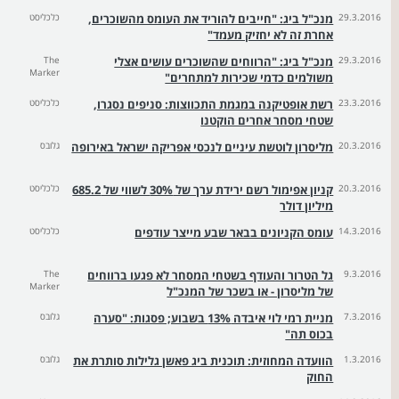
29.3.2016
מנכ"ל ביג: "חייבים להוריד את העומס מהשוכרים,
כלכליסט
אחרת זה לא יחזיק מעמד"
29.3.2016
מנכ"ל ביג: "הרווחים שהשוכרים עושים אצלי
The
Marker
משולמים כדמי שכירות למתחרים"
23.3.2016
רשת אופטיקנה במגמת התכווצות: סניפים נסגרו,
כלכליסט
שטחי מסחר אחרים הוקטנו
20.3.2016
מליסרון לוטשת עיניים לנכסי אפריקה ישראל באירופה
גלובס
20.3.2016
קניון אפימול רשם ירידת ערך של 30% לשווי של 685.2
כלכליסט
מיליון דולר
14.3.2016
עומס הקניונים בבאר שבע מייצר עודפים
כלכליסט
9.3.2016
גל הטרור והעודף בשטחי המסחר לא פגעו ברווחים
The
Marker
של מליסרון - או בשכר של המנכ"ל
7.3.2016
מניית רמי לוי איבדה 13% בשבוע; פסגות: "סערה
גלובס
בכוס תה"
1.3.2016
הוועדה המחוזית: תוכנית ביג פאשן גלילות סותרת את
גלובס
החוק