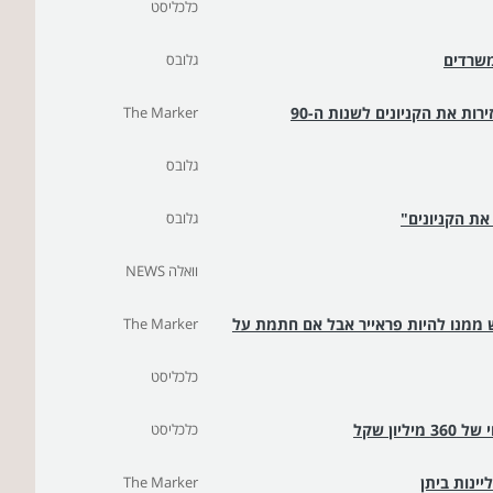
כלכליסט
משרדים
גלובס
רות את הקניונים לשנות ה-90
The Marker
גלובס
את הקניונים"
גלובס
וואלה NEWS
 ממנו להיות פראייר אבל אם חתמת על
The Marker
כלכליסט
כלכליסט
ינות ביתן
The Marker