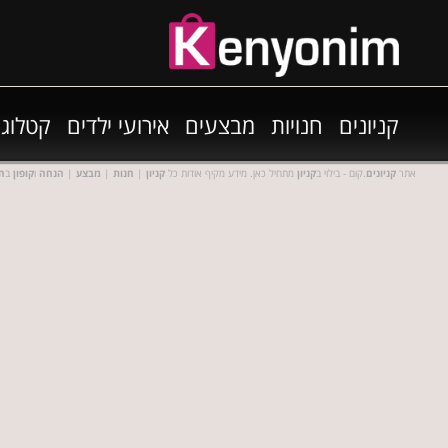
קניונים
חנויות
מבצעים
אירועי ילדים
קטלוגי
אתר
קניונים
.קום - בילוי ב
קניון
מתחיל כאן. מידע מקיף אודות כל
קניון
|
חנות
|
מבצע
|
הנחה
ו
קופון
ב
חנ