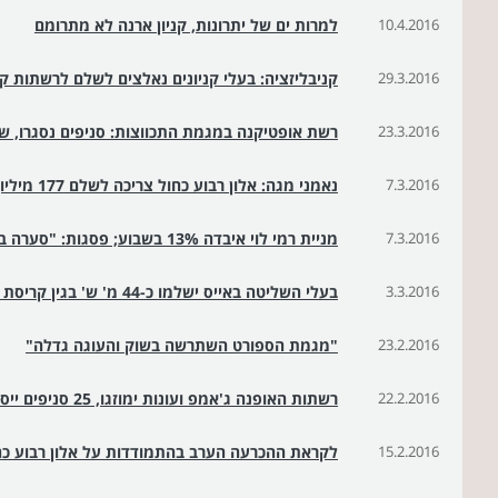
10.4.2016
למרות ים של יתרונות, קניון ארנה לא מתרומם
29.3.2016
קניבליזציה: בעלי קניונים נאלצים לשלם לרשתות ק
23.3.2016
רשת אופטיקנה במגמת התכווצות: סניפים נסגרו, ש
7.3.2016
נאמני מגה: אלון רבוע כחול צריכה לשלם 177 מיליון שקל לקופת הנאמנים
7.3.2016
מניית רמי לוי איבדה 13% בשבוע; פסגות: "סערה בכוס תה"
3.3.2016
בעלי השליטה באייס ישלמו כ-44 מ' ש' בגין קריסת הרשת
23.2.2016
"מגמת הספורט השתרשה בשוק והעוגה גדלה"
22.2.2016
רשתות האופנה ג'אמפ ועונות ימוזגו, 25 סניפים ייסגרו
15.2.2016
לקראת ההכרעה הערב בהתמודדות על אלון רבוע כח