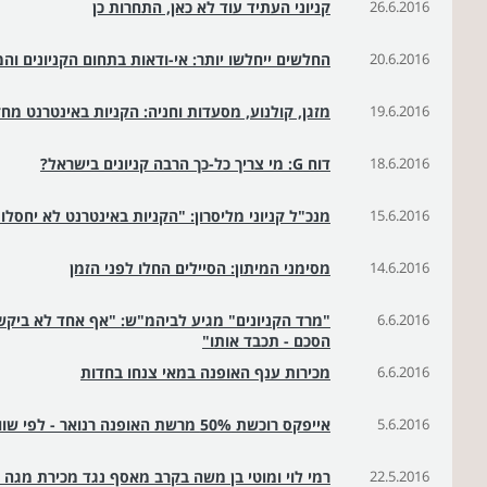
26.6.2016
קניוני העתיד עוד לא כאן, התחרות כן
20.6.2016
החלשים ייחלשו יותר: אי-ודאות בתחום הקניונים וה
19.6.2016
מזגן, קולנוע, מסעדות וחניה: הקניות באינטרנט מחזי
18.6.2016
דוח G: מי צריך כל-כך הרבה קניונים בישראל?
15.6.2016
מנכ"ל קניוני מליסרון: "הקניות באינטרנט לא יחסלו 
14.6.2016
מסימני המיתון: הסיילים החלו לפני הזמן
6.6.2016
"מרד הקניונים" מגיע לביהמ"ש: "אף אחד לא ביקש
הסכם - תכבד אותו"
6.6.2016
מכירות ענף האופנה במאי צנחו בחדות
5.6.2016
אייפקס רוכשת 50% מרשת האופנה רנואר - לפי שווי של 360 מיליון שקל
22.5.2016
רמי לוי ומוטי בן משה בקרב מאסף נגד מכירת מגה לי