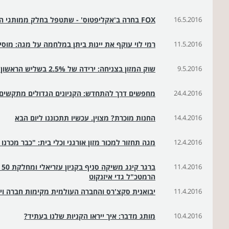
16.5.2016
FOX בחרה ב'אקליפטוס' - שתטפל בחלק ממותגי הקבוצה ברשתות החברתיות
11.5.2016
רמי לוי עוקף את יינות ביתן במלחמה על מגה: מוסיף 90 מיליון שקל להצעה 
9.5.2016
שוק המזון בצניחה: ירידה של 2.5% בשליש הראשון של 2016
24.4.2016
מחפשים דרך להתחדש: הקניונים הגדולים מתקשים
14.4.2016
החנות מוכרת? מצוין. עכשיו תתכוננו ליום הבא
12.4.2016
מגה תחזור למכור מזון אורגני וכלי בית: "כבר מכרנ
11.4.2016
בר
הרמטכ"ל גדי איזנקוט
11.4.2016
יבואנית סקצ'רס והחברה העולמית מקימות חברה וי
10.4.2016
מותג מדבר: איך ייראו הקניות שלנו בעתיד?