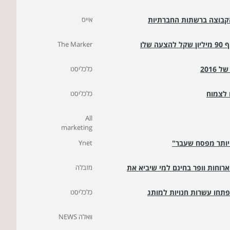
אייס
שלו
The Marker
כלכליסט
 לצמוח
כלכליסט
All
marketing
ו יותר מפסח שעבר"
Ynet
גר קינג משיקה סניף בקניון עזריאלי ומחלקת 50 ארוחות וופר בחינם למי שיביא את
מזבלה
פתחו עשרות חנויות למותג
כלכליסט
וואלה NEWS