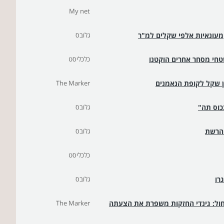
My net
מעונאיות אלפי שקלים למ"ר
גלובס
טחי מסחר אחרים הוקטנו
כלכליסט
The Marker
גלובס
גלובס
כלכליסט
גלובס
ול: גינדי החזקות משפרת את הצעתה
The Marker