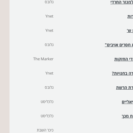
למגזר החרדי
גלובס
Ynet
Ynet
 חסרים אויבים"
גלובס
די החזקות
The Marker
ה בחנויות?
Ynet
ירת הרשת
גלובס
אליים
כלכליסט
ח מכך
כלכליסט
כיכר השבת