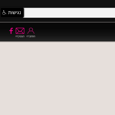
נגישות
התחבר/י
הצטרף/י