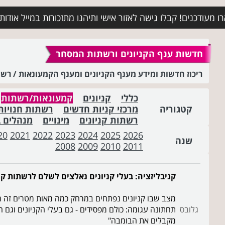
מעודכנים! קבלו גישה לאזור אישי ותיהנו מתזכורות במייל אודות א
חדשות ענף הקניונים ורשתות המסחר
ריכוז חדשות ומידע מענף הקניונים ומענף הקמעונאות / ר
כללי
קניונים
קמעונאות/רשתות
קטגוריה
מרכזי קניות חדשים
רשתות חנויות
רשתות קניונים
מינויים
מנהלים 
20
2021
2022
2023
2024
2025
2026
שנה
2008
2009
2010
2011
קניבליזציה: בעלי קניונים נאלצים לשלם לרשתות ק
מצב שבו קניונים נפתחים במרחק כמה מאות מטרים זה מזה
גלובס
תחתונה עגומה: כולם מפסידים - גם בעלי הקניונים וגם 
מקבלים את הבומבה"