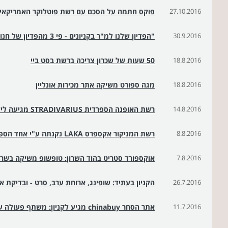
27.10.2016
פוקס חתמה על הסכם עם רשת פוטלוקר האמריקאי
30.9.2016
"הפדיון שלנו למ"ר בקניונים - פי 3 מהפדיון של חנויות האופנה"
18.8.2016
50 שעות של שכרון צריכה ברשת בסט ביי
18.8.2016
מגה ספורט משיקה אתר מכירות אונליין
14.8.2016
רשת האופנה הספרדית STRADIVARIUS מגיעה לישראל
8.8.2016
רשת המניקור אקספרס LAKA נקנתה ע"י אחד הספקים ב-26 מיליון שקל
7.8.2016
אוקספורד סטריט בהוד השרון: טופשופ משיקה בשרו
26.7.2016
הקניון בעתיד: שופינג, ארוחת ערב, סרט - ובדיקת א
11.7.2016
אתר הסחר chinabuy מגיע לקניון: משתף פעולה עם אופיס דיפו