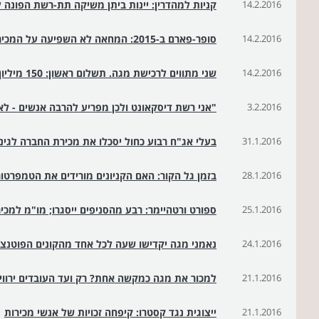
14.2.2016
קניות למהדרין: יינות ביתן משיקה תת-רשת הפונה 
14.2.2016
סופר-פארם ב-2015: המחאה לא השפיעה על המכירות
14.2.2016
שני מתווים לרכישת מגה. תשלום ראשון: 150 מיליון ש'
3.2.2016
"אני רשת דיסקאונט ולכן מפריע להרבה אנשים - לא
31.1.2016
בעלי אג"ח רבוע כחול יסכלו את מכירת החברה לגינ
28.1.2016
בזמן גל הקור: האם הקניונים מורידים את הטמפרטור
25.1.2016
ספורט ורטהיימר: רבע מהסניפים ייסגרו; מו"מ למכ
24.1.2016
נאמני מגה יקדישו שעה לכל אחד מהקונים הפוטנצי
21.1.2016
למכור את מגה כמקשה אחת? רק ועד העובדים ירווי
21.1.2016
ייצוגית נגד קסטרו: קיפחה זכויות של אנשי מכירות