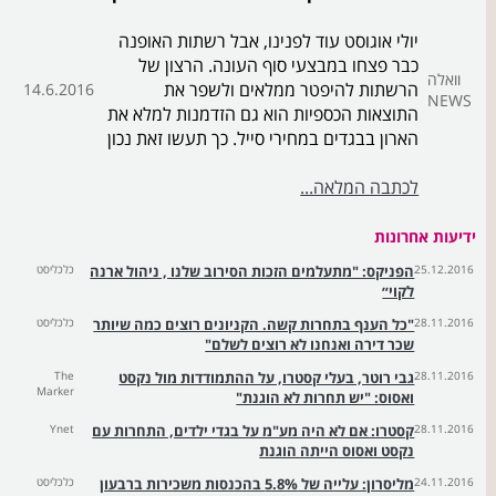
יולי אוגוסט עוד לפנינו, אבל רשתות האופנה
כבר פצחו במבצעי סוף העונה. הרצון של
וואלה
הרשתות להיפטר ממלאים ולשפר את
14.6.2016
NEWS
התוצאות הכספיות הוא גם הזדמנות למלא את
הארון בבגדים במחירי סייל. כך תעשו זאת נכון
לכתבה המלאה...
ידיעות אחרונות
25.12.2016
הפניקס: "מתעלמים הזכות הסירוב שלנו , ניהול ארנה
כלכליסט
לקוי״
28.11.2016
"כל הענף בתחרות קשה. הקניונים רוצים כמה שיותר
כלכליסט
שכר דירה ואנחנו לא רוצים לשלם"
28.11.2016
גבי רוטר, בעלי קסטרו, על ההתמודדות מול נקסט
The
Marker
ואסוס: "יש תחרות לא הוגנת"
28.11.2016
קסטרו: אם לא היה מע"מ על בגדי ילדים, התחרות עם
Ynet
נקסט ואסוס הייתה הוגנת
24.11.2016
מליסרון: עלייה של 5.8% בהכנסות משכירות ברבעון
כלכליסט