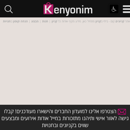
אתר
קניונים
.קום - בילוי ב
קניון
מתחיל כאן. מידע מקיף אודות כל
קניון
|
חנות
|
מבצע
|
הנחה
ו
קופון
ב
חנויות
הצטרפו אלינו למועדון החברים והישארו מעודכנים! קבלו
גישה לאזור אישי ותיהנו מתזכורות במייל אודות אירועים ומבצעים
שווים בקניונים ובחנויות