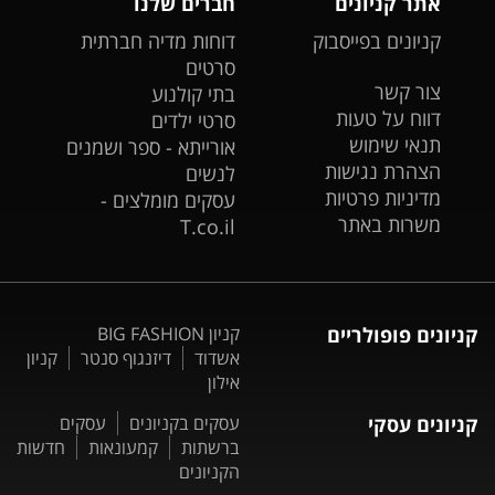
אתר קניונים
חברים שלנו
קניונים בפייסבוק
דוחות מדיה חברתית
סרטים
צור קשר
בתי קולנוע
דווח על טעות
סרטי ילדים
תנאי שימוש
אורייתא - ספר ושמנים
הצהרת נגישות
לנשים
מדיניות פרטיות
עסקים מומלצים -
משרות באתר
T.co.il
קניונים פופולריים
קניון BIG FASHION
אשדוד
דיזנגוף סנטר
קניון
אילון
קניונים עסקי
עסקים בקניונים
עסקים
ברשתות
קמעונאות
חדשות
הקניונים