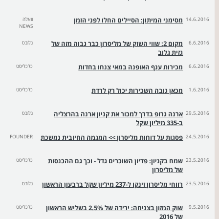
14.6.2016
מסימני המיתון: הסיילים החלו לפני הזמן
וואלה
NEWS
6.6.2016
מקום 2: שווי השוק של מליסרון כבר גבוה מזה של
גלובס
גזית גלוב
6.6.2016
מכירות ענף האופנה במאי צנחו בחדות
כלכליסט
1.6.2016
מכאן גובה השכירות יכול רק לרדת
כלכליסט
29.5.2016
ארנה גרופ בדרך למכור את קניון ארנה בהרצליה
גלובס
ב-335 מיליון שקל
24.5.2016
פסגות על דוחות מליסרון >> המגמה החיובית נמשכת
FOUNDER
23.5.2016
שמח בקניון: פדיון השוכרים גדל - וכך גם ההכנסות
כלכליסט
של מליסרון
23.5.2016
רווחי מליסרון זינקו ל-237 מיליון שקל ברבעון הראשון
גלובס
9.5.2016
שוק המזון בצניחה: ירידה של 2.5% בשליש הראשון
כלכליסט
של 2016