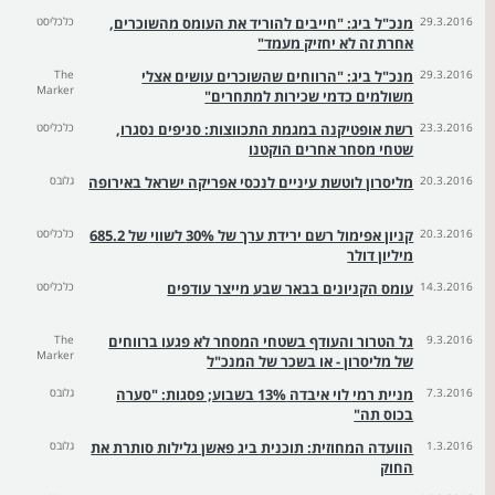
29.3.2016
מנכ"ל ביג: "חייבים להוריד את העומס מהשוכרים,
כלכליסט
אחרת זה לא יחזיק מעמד"
29.3.2016
מנכ"ל ביג: "הרווחים שהשוכרים עושים אצלי
The
Marker
משולמים כדמי שכירות למתחרים"
23.3.2016
רשת אופטיקנה במגמת התכווצות: סניפים נסגרו,
כלכליסט
שטחי מסחר אחרים הוקטנו
20.3.2016
מליסרון לוטשת עיניים לנכסי אפריקה ישראל באירופה
גלובס
20.3.2016
קניון אפימול רשם ירידת ערך של 30% לשווי של 685.2
כלכליסט
מיליון דולר
14.3.2016
עומס הקניונים בבאר שבע מייצר עודפים
כלכליסט
9.3.2016
גל הטרור והעודף בשטחי המסחר לא פגעו ברווחים
The
Marker
של מליסרון - או בשכר של המנכ"ל
7.3.2016
מניית רמי לוי איבדה 13% בשבוע; פסגות: "סערה
גלובס
בכוס תה"
1.3.2016
הוועדה המחוזית: תוכנית ביג פאשן גלילות סותרת את
גלובס
החוק