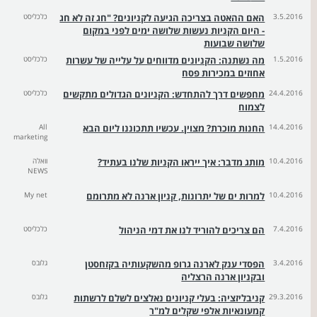
3.5.2016
האם ההאטה בצריכה הגיעה לקניונים? "חג זה לא חג
כלכליסט
- היום הקניות נעשות שלושה ימים לפני במקום
שלושה שבועות
1.5.2016
מה נשתנה: הקניונים מדווחים על עלייה של עשרות
כלכליסט
אחוזים במכירות פסח
24.4.2016
מחפשים דרך להתחדש: הקניונים הגדולים מתקשים
כלכליסט
לצמוח
14.4.2016
החנות מוכרת? מצוין. עכשיו תתכוננו ליום הבא
All
marketing
10.4.2016
מותג מדבר: איך ייראו הקניות שלנו בעתיד?
וואלה
NEWS
10.4.2016
למרות ים של יתרונות, קניון ארנה לא מתרומם
My net
7.4.2016
הם צריכים להוריד לנו את דמי הניהול
כלכליסט
3.4.2016
הפסדי ענק לארנה גרופ מהשקעותיה בקזחסטן
גלובס
ובקניון ארנה הרצליה
29.3.2016
קניבליזציה: בעלי קניונים נאלצים לשלם לרשתות
גלובס
קמעונאיות אלפי שקלים למ"ר