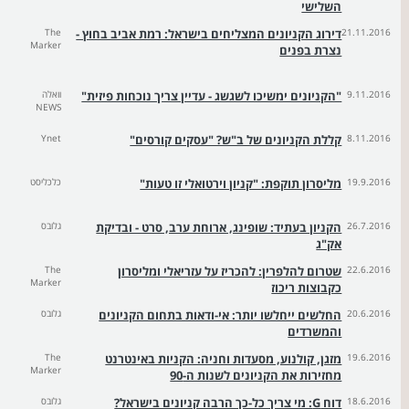
השלישי
21.11.2016
דירוג הקניונים המצליחים בישראל: רמת אביב בחוץ -
The
Marker
נצרת בפנים
9.11.2016
"הקניונים ימשיכו לשגשג - עדיין צריך נוכחות פיזית"
וואלה
NEWS
8.11.2016
קללת הקניונים של ב"ש? "עסקים קורסים"
Ynet
19.9.2016
מליסרון תוקפת: "קניון וירטואלי זו טעות"
כלכליסט
26.7.2016
הקניון בעתיד: שופינג, ארוחת ערב, סרט - ובדיקת
גלובס
אק"ג
22.6.2016
שטרום להלפרין: להכריז על עזריאלי ומליסרון
The
Marker
כקבוצות ריכוז
20.6.2016
החלשים ייחלשו יותר: אי-ודאות בתחום הקניונים
גלובס
והמשרדים
19.6.2016
מזגן, קולנוע, מסעדות וחניה: הקניות באינטרנט
The
Marker
מחזירות את הקניונים לשנות ה-90
18.6.2016
דוח G: מי צריך כל-כך הרבה קניונים בישראל?
גלובס