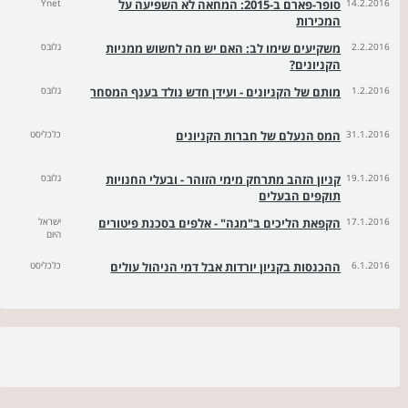
14.2.2016
סופר-פארם ב-2015: המחאה לא השפיעה על
Ynet
המכירות
2.2.2016
משקיעים שימו לב: האם יש מה לחשוש ממניות
גלובס
הקניונים?
1.2.2016
מותם של הקניונים - ועידן חדש נולד בענף המסחר
גלובס
31.1.2016
המס הנעלם של חברות הקניונים
כלכליסט
19.1.2016
קניון הזהב מתרחק מימי הזוהר - ובעלי החנויות
גלובס
תוקפים הבעלים
17.1.2016
הקפאת הליכים ב"מגה" - אלפים בסכנת פיטורים
ישראל
היום
6.1.2016
ההכנסות בקניון יורדות אבל דמי הניהול עולים
כלכליסט