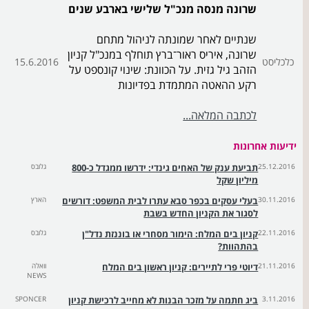
שרונה מנסה מנכ"ל שלישי בארבע שנים
שנתיים לאחר שמונתה לניהול מתחם
שרונה, איריס ראור־ברץ תוחלף במנכ"ל קניון
כלכליסט
15.6.2016
הזהב גיל גזית. על הכוונת: שינוי קונספט על
רקע ההאטה המתמדת בפדיונות
לכתבה המלאה...
ידיעות אחרונות
25.12.2016
תביעת ענק של האחים גינדי: ידרשו ממגדל כ-800
גלובס
מיליון שקל
30.11.2016
בעלי עסקים בכפר סבא עתרו לבית המשפט: דורשים
הארץ
לסגור את הקניון החדש בשבת
22.11.2016
קניון בים המלח: הימור מסחרי או בוננזת נדל"ן
גלובס
בהתהוות?
21.11.2016
דיוטי פרי לתיירים: קניון ראשון בים המלח
וואלה
NEWS
3.11.2016
ביג חתמה על מזכר הבנות לא מחייב לרכישת קניון
SPONCER