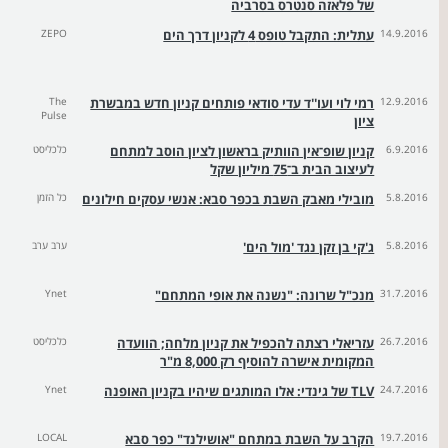
של פלאזה סנטרס בסרביה
14.9.2016
עתלית: התקבל טופס 4 לקניון דרך הים
ZEPO
12.9.2016
רמי לוי ועו''ד עדי סודאי פותחים קניון חדש במבשרת
The
Pulse
ציון
6.9.2016
קניון שופ־אין הוותיק בראשון לציון הוסב למתחם
כלכליסט
לעיצוב הבית ב־75 מיליון שקל
5.8.2016
מובילי מאבק השבת בכפר סבא: אנשי עסקים חילונים
כל הזמן
5.8.2016
ג'קי בן זקן נגד 'מול הים'
ערב ערב
31.7.2016
מנכ"ל שרונה: "נשנה את אופי המתחם"
Ynet
26.7.2016
עזריאלי רצתה להכפיל את קניון מלחה; הוועדה
כלכליסט
המקומית אישרה להוסיף רק 8,000 מ"ר
24.7.2016
TLV של גינדי: אלו המותגים שיהיו בקניון האופנה
Ynet
19.7.2016
הקרב על השבת במתחם "אושילנד" כפר סבא
LOCAL