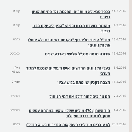
14.7.2016
בכפר סבא לא מוותרים: הפגנות נגד פתיחת קניון
קול חי
בשבת
4.7.2016
מהומה בוועדת תכנון ובניה: "קניון לא יוקם בבני
קול חי
ברק!"
15.6.2016
מנכ"ל קניוני מליסרון: "הקניות באינטרנט לא יחסלו
גלובס
את הקניונים"
15.6.2016
שרונה מנסה מנכ"ל שלישי בארבע שנים
כלכליסט
3.6.2016
בעלי הקניונים החדשים: איש העסקים שנכנס למגזר
וואלה
NEWS
הערבי
11.4.2016
הצצה לקניון שייפתח בגוש עציון
ערוץ 7
7.4.2016
הם צריכים להוריד לנו את דמי הניהול
כלכליסט
4.4.2016
הוד השרון: 470 מיליון שקל יושקעו במתחם עסקים
כלכליסט
סמוך לתחנת רכבת סוקולוב
28.3.2016
לא עוברים מיד ליד: העסקאות הנדירות בשוק הנדל"ן
גלובס