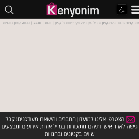
אתר
קניונים
.קום - בילוי ב
קניון
מתחיל כאן. מידע מקיף אודות כל
קניון
|
חנות
|
מבצע
|
הנחה
ו
קופון
ב
חנויות
הצטרפו אלינו למועדון החברים והישארו מעודכנים! קבלו
גישה לאזור אישי ותיהנו מתזכורות במייל אודות אירועים ומבצעים
שווים בקניונים ובחנויות