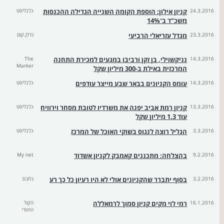
24.3.2016
קניון אילון: הוספת הקומה השנייה הגדילה ההכנסות
כלכליסט
משכ"ד ב־14%
23.3.2016
מגדל עזריאלי הרביעי
נדלן.קום
14.3.2016
נניקשוילי, בן זקן ורביבו במגעים למכירת התחנה
The
Marker
המרכזית באילת ב-300 מיליון שקל
14.3.2016
עומס הקניונים בבאר שבע מייצר עודפים
כלכליסט
13.3.2016
קניון רמת אביב יפנה את משרדיו לטובת מסחר וירוויח
כלכליסט
עוד 1.3 מיליון שקל
3.3.2016
הגליל רוצה לנגוס בשוקי האוכל של המרכז
כלכליסט
9.2.2016
בהצלחה: מתכננים קאמבק לקניון אשדוד
My net
3.2.2016
בסוף יתברר שהקניונים אולי לא היו רעיון כל כך רע
גלובס
16.1.2016
רמי לוי מקים קניון סמוך לרמאללה
הקול
היהודי