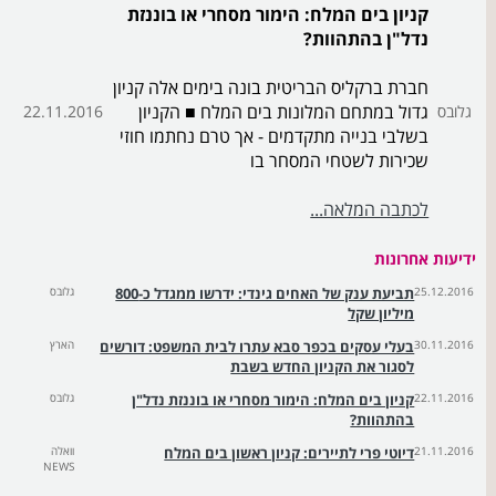
קניון בים המלח: הימור מסחרי או בוננזת
נדל"ן בהתהוות?
חברת ברקליס הבריטית בונה בימים אלה קניון
גדול במתחם המלונות בים המלח ■ הקניון
גלובס
22.11.2016
בשלבי בנייה מתקדמים - אך טרם נחתמו חוזי
שכירות לשטחי המסחר בו
לכתבה המלאה...
ידיעות אחרונות
25.12.2016
תביעת ענק של האחים גינדי: ידרשו ממגדל כ-800
גלובס
מיליון שקל
30.11.2016
בעלי עסקים בכפר סבא עתרו לבית המשפט: דורשים
הארץ
לסגור את הקניון החדש בשבת
22.11.2016
קניון בים המלח: הימור מסחרי או בוננזת נדל"ן
גלובס
בהתהוות?
21.11.2016
דיוטי פרי לתיירים: קניון ראשון בים המלח
וואלה
NEWS