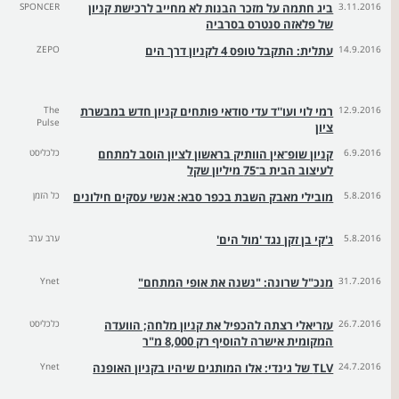
3.11.2016
ביג חתמה על מזכר הבנות לא מחייב לרכישת קניון
SPONCER
של פלאזה סנטרס בסרביה
14.9.2016
עתלית: התקבל טופס 4 לקניון דרך הים
ZEPO
12.9.2016
רמי לוי ועו''ד עדי סודאי פותחים קניון חדש במבשרת
The
Pulse
ציון
6.9.2016
קניון שופ־אין הוותיק בראשון לציון הוסב למתחם
כלכליסט
לעיצוב הבית ב־75 מיליון שקל
5.8.2016
מובילי מאבק השבת בכפר סבא: אנשי עסקים חילונים
כל הזמן
5.8.2016
ג'קי בן זקן נגד 'מול הים'
ערב ערב
31.7.2016
מנכ"ל שרונה: "נשנה את אופי המתחם"
Ynet
26.7.2016
עזריאלי רצתה להכפיל את קניון מלחה; הוועדה
כלכליסט
המקומית אישרה להוסיף רק 8,000 מ"ר
24.7.2016
TLV של גינדי: אלו המותגים שיהיו בקניון האופנה
Ynet