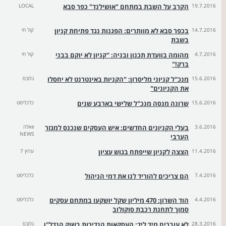
19.7.2016
הקרב על השבת במתחם "אושילנד" כפר סבא
LOCAL
14.7.2016
בכפר סבא לא מוותרים: הפגנות נגד פתיחת קניון
קול חי
בשבת
4.7.2016
מהומה בוועדת תכנון ובניה: "קניון לא יוקם בבני
קול חי
ברק!"
15.6.2016
מנכ"ל קניוני מליסרון: "הקניות באינטרנט לא יחסלו
גלובס
את הקניונים"
15.6.2016
שרונה מנסה מנכ"ל שלישי בארבע שנים
כלכליסט
3.6.2016
בעלי הקניונים החדשים: איש העסקים שנכנס למגזר
וואלה
NEWS
הערבי
11.4.2016
הצצה לקניון שייפתח בגוש עציון
ערוץ 7
7.4.2016
הם צריכים להוריד לנו את דמי הניהול
כלכליסט
4.4.2016
הוד השרון: 470 מיליון שקל יושקעו במתחם עסקים
כלכליסט
סמוך לתחנת רכבת סוקולוב
28.3.2016
לא עוברים מיד ליד: העסקאות הנדירות בשוק הנדל"ן
גלובס