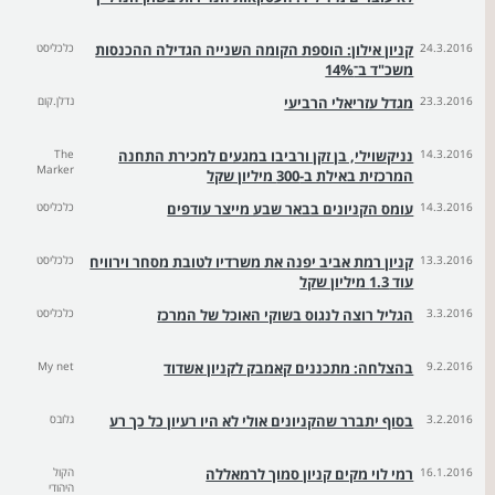
24.3.2016
קניון אילון: הוספת הקומה השנייה הגדילה ההכנסות
כלכליסט
משכ"ד ב־14%
23.3.2016
מגדל עזריאלי הרביעי
נדלן.קום
14.3.2016
נניקשוילי, בן זקן ורביבו במגעים למכירת התחנה
The
Marker
המרכזית באילת ב-300 מיליון שקל
14.3.2016
עומס הקניונים בבאר שבע מייצר עודפים
כלכליסט
13.3.2016
קניון רמת אביב יפנה את משרדיו לטובת מסחר וירוויח
כלכליסט
עוד 1.3 מיליון שקל
3.3.2016
הגליל רוצה לנגוס בשוקי האוכל של המרכז
כלכליסט
9.2.2016
בהצלחה: מתכננים קאמבק לקניון אשדוד
My net
3.2.2016
בסוף יתברר שהקניונים אולי לא היו רעיון כל כך רע
גלובס
16.1.2016
רמי לוי מקים קניון סמוך לרמאללה
הקול
היהודי