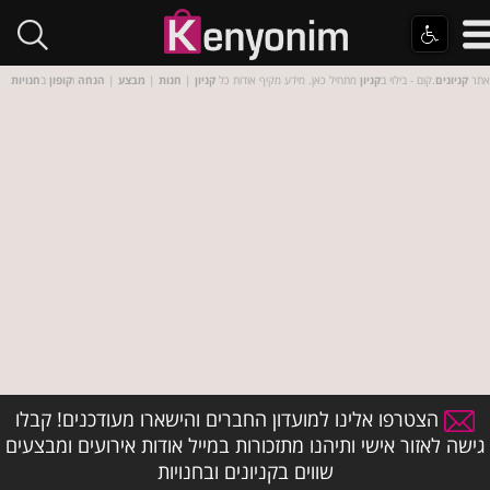
אתר
קניונים
.קום - בילוי ב
קניון
מתחיל כאן. מידע מקיף אודות כל
קניון
|
חנות
|
מבצע
|
הנחה
ו
קופון
ב
חנויות
הצטרפו אלינו למועדון החברים והישארו מעודכנים! קבלו
גישה לאזור אישי ותיהנו מתזכורות במייל אודות אירועים ומבצעים
שווים בקניונים ובחנויות