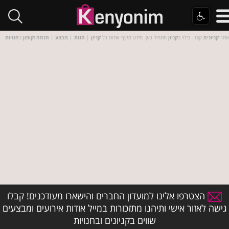
אתר
קניונים
.קום - בילוי ב
קניון
מתחיל כאן. מידע מקיף אודות כל
קניון
|
חנות
|
מבצע
|
הנחה
ו
קופון
ב
חנויות
הצטרפו אלינו למועדון החברים והישארו מעודכנים! קבלו
גישה לאזור אישי ותיהנו מתזכורות במייל אודות אירועים ומבצעים
שווים בקניונים ובחנויות