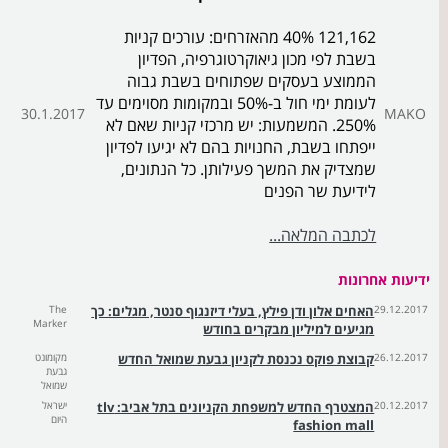
121,162 40% מהאזרחים: עורכים קניות
בשבת לפי מכון גיאוקרטוגרפיה, הפדיון
הממוצע בעסקים שפתוחים בשבת גבוה
לעומת ימי חול ב-50% ובמקומות מסוימים עד
30.1.2017
MAKO
250%. המשמעות: יש מרכזי קניות שאם לא
ייפתחו בשבת, החנויות בהם לא יגיעו לפדיון
שמצדיק את המשך פעילותן. כל הנתונים,
לידיעת שר הפנים
לכתבה המלאה...
ידיעות אחרונות
29.12.2017
האחים אלון ודן פילץ, בעלי דיזנגוף סנטר, מגלים: כך
The
Marker
מגיעים למיליון מבקרים בחודש
26.12.2017
קבוצת פוקס נכנסת לקניון גבעת שמואל החדש
מקומונט
גבעת
שמואל
20.12.2017
המצטרף החדש למשפחת הקניונים בתל אביב: tlv
ישראל
היום
fashion mall