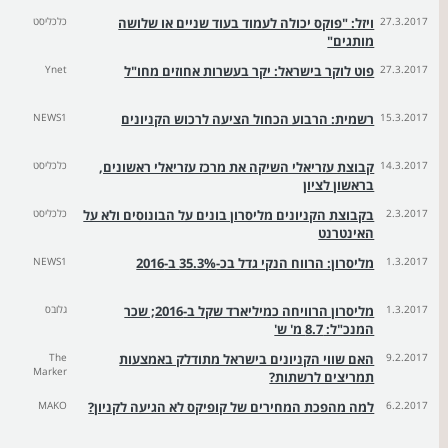
27.3.2017
ויזל: "פוקס יכולה לעמוד בעוד שניים או שלושה
כלכליסט
מותגים"
27.3.2017
פוט לוקר בישראל: יקר בעשרות אחוזים מחו"ל
Ynet
15.3.2017
רשמית: הרבוע הכחול הציעה לרכוש הקניונים
NEWS1
14.3.2017
קבוצת עזריאלי השיקה את מרכז עזריאלי ראשונים,
כלכליסט
בראשון לציון
2.3.2017
בקבוצת הקניונים מליסרון בונים על הבונוסים ולא על
כלכליסט
האינטרנט
1.3.2017
מליסרון: הרווח הנקי גדל בכ-35.3% ב-2016
NEWS1
1.3.2017
מליסרון הרוויחה כמיליארד שקל ב-2016; שכר
גלובס
המנכ"ל: 8.7 מ' ש'
9.2.2017
האם שווי הקניונים בישראל מתודלק באמצעות
The
Marker
תמריצים לרשתות?
6.2.2017
למה מהפכת המחירים של קופיקס לא הגיעה לקניון?
MAKO