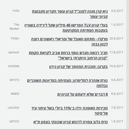
4.9.2017
גיא קרן מונה למנכ"ל קניון עופר הקריון מקבוצת
טלנירי
קניוני עופר
1.9.2017
בעלי קניון TLV הפרישו 40 מיליון שקל לירידה בשווייו
The
Marker
בעקבות הפתיחה המקרטעת
20.8.2017
מרקדו - מתחם האוכל של עזריאלי ראשונים רוצה
רשתTV
לכוון גבוה
17.8.2017
חג’ג’ רכשה מגרש נוסף ברמת אביב לקראת הקמת
sponser
”קניון הרחוב היוקרתי בישראל”
10.8.2017
בקרוב: תוכנית המהפך של קניון גירון
אשקלונים
9.8.2017
נורת אזהרה למליסרון: הצמיחה בפדיונות השוכרים
כלכליסט
נבלמה
8.8.2017
8 דברים שלא ידעתם על קניונים
MAKO
7.8.2017
מכירות האופנה ירדו ב־11% ביולי בשל עיתוי עיד
calcalist
אל־פיטר
1.8.2017
גזית גלוב צפויה לרכוש קניון שכונתי בצפון ת"א
כלכליסט