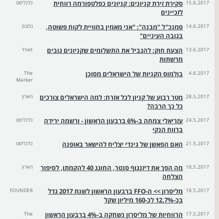
15.6.2017
סקירת זירת קניונים: קניונים כפלטפורמה רווחית
כלכליסט
לזכיינים
14.6.2017
סמנכ"ל "מבנה": "אני מאמין בחוויית לקוח פשוטה,
גלובס
בגובה העיניים"
13.6.2017
הצעת חוק: להגביל את התשלומים שקניונים גובים
Ynet
מרשתות
4.6.2017
בולמוס הקניות של הישראלים מסוכן
The
Marker
28.5.2017
מטר רבוע של קניון לכל אזרח: למה הישראלים צורכים
הארץ
כל כך הרבה?
24.5.2017
עזריאלי צמחה ב-6% ברבעון הראשון - ורשמה ירידה
כלכליסט
ברווח הנקי
21.5.2017
האם הפאשן של גינדי יצליח להישאר באופנה
כלכליסט
18.5.2017
מה הפך את דיזנגוף סנטר, החוגג 40 להקמתו, לסיפור
הארץ
הצלחה
18.5.2017
מליסרון >> ה-FFO ברבעון הראשון לשנת 2017 גדל
FOUNDER
בכ-12.7% לכ-160 מיליון שקל
17.5.2017
הרווחיות של מליסרון נשחקה ב-4% ברבעון הראשון
The