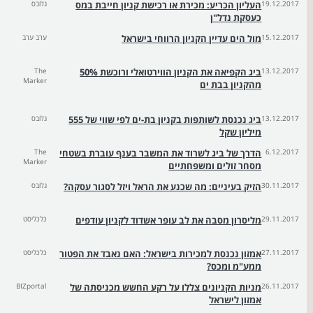
19.12.2017
העליון הכריע: מכירת או רכישת קניון חייבת במס
גלובס
כעסקת נדל"ן
15.12.2017
מול הים עדיין הקניון הרווחי בישראל
ערב ערב
13.12.2017
ביג הקפיאה את הקניון הווירטואלי ורוכשת 50%
The
Marker
מהקניון בבת ים
13.12.2017
ביג נכנסת לשותפות בקניון בת-ים לפי שווי של 555
גלובס
מיליון שקל
6.12.2017
הדרך של ביג לשרוד את המשבר בענף עוברת בשטחי
The
Marker
מסחר זולים ומשפחתיים
30.11.2017
הזיק בעיניים: מה שכנע את הראל ויזל לסגור עסקה?
גלובס
29.11.2017
מליסרון מסבה את לב עופר אשדוד לקניון עודפים
כלכליסט
27.11.2017
אמזון נכנסת למכירות בישראל: האם נאבד את הפטור
כלכליסט
ממע"מ ומכס?
26.11.2017
מניות הקניונים צללו על רקע החשש מכניסתה של
BIZportal
אמזון לישראל