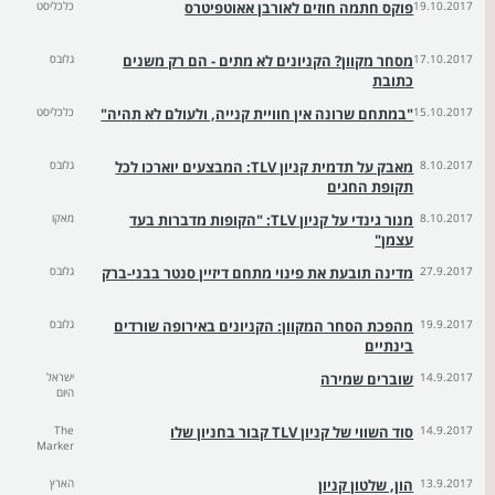
19.10.2017
פוקס חתמה חוזים לאורבן אאוטפיטרס
כלכליסט
17.10.2017
מסחר מקוון? הקניונים לא מתים - הם רק משנים
גלובס
כתובת
15.10.2017
"במתחם שרונה אין חוויית קנייה, ולעולם לא תהיה"
כלכליסט
8.10.2017
מאבק על תדמית קניון TLV: המבצעים יוארכו לכל
גלובס
תקופת החגים
8.10.2017
מנור גינדי על קניון TLV: "הקופות מדברות בעד
מאקו
עצמן"
27.9.2017
מדינה תובעת את פינוי מתחם דיזיין סנטר בבני-ברק
גלובס
19.9.2017
מהפכת הסחר המקוון: הקניונים באירופה שורדים
גלובס
בינתיים
14.9.2017
שוברים שמירה
ישראל
היום
14.9.2017
סוד השווי של קניון TLV קבור בחניון שלו
The
Marker
13.9.2017
הון, שלטון קניון
הארץ