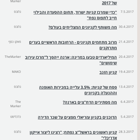
Marker
של 2017
7.5.2017
"כדי שמרכז קניות ישרוד, תחום ההסעדה והבילוי
גלובס
חייב לתפוס נפח"
30.4.2017
מה משותף לקניונים המצליחים בעולם?
גלובס
21.4.2017
מרוב מתחמים וקניונים - הרחובות הראשיים בערים
מאקו כסף
מתרוקנים
20.4.2017
המיליארדים טבעו במרינה: ארנה ייהפך ל"מרכז עירוב
TheMarker
שימושים"
19.4.2017
קניון הזנב
MAKO
13.4.2017
פסח של קניות: 3.5% עלייה במכירות האופנה
גלובס
וההנעלה בקניונים
6.4.2017
מה מסתירים הדח"צים בארנה?
The
Marker
5.4.2017
הדוכנים בקניון עזריאלי מפצים על שכר הדירה
כלכליסט
28.3.2017
קניון ראשונים בראשל"צ נפתח; "רצינו ליצור אייקון
גלובס
אדריכלי"