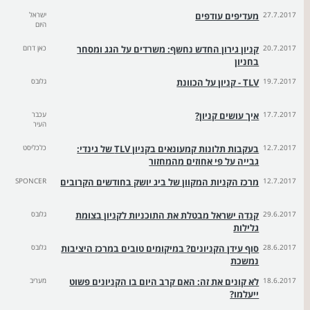
27.7.2017
מעדיפים עודפים
ישראל
היום
20.7.2017
קניון גירון החדש נחשף: משרדים על הגג ומסחר
כאן דרום
בחניון
19.7.2017
TLV - קניון על הכוונת
גלובס
17.7.2017
איך עושים קניון?
עכבר
העיר
12.7.2017
בעקבות תלונות קמעונאים בקניון TLV של גינדי:
כלכליסט
גבייה על פי אחוזים מהמחזור
12.7.2017
מרכז הקניות המקוון של ביג יושק בחודשים הקרובים
SPONCER
29.6.2017
קנדה ישראל מבטלת את התוכניות לקניון בצומת
גלובס
גלילות
28.6.2017
סוף עידן הקניונים? במיקומים טובים במרכז היציבות
גלובס
נמשכת
18.6.2017
לא קונים את זה: האם קרב היום בו הקניונים פשוט
מעריב
ייעלמו?