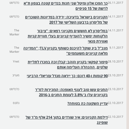
26.11.2017
כך הפכו אלון ומיטל שני חנות בגדים קטנה בצפון ת"א
כלכליסט
לרשת של 15 סניפים
14.11.2017
הקניונים בישראל בדעיכה: ירידה בפדיונות השוכרים
כלכליסט
של מליסרון ברבעון השלישי של 2017
14.11.2017
במליסרון לא חוששים מקניוני רפאים: "ציבור
The
Marker
הלקוחות ימשיך להעדיף קניונים בעלי חוויית קניות
ואווירת פנאי
9.11.2017
מנכ"ל ביג שוקל להיכנס כשותף בקניון TLV; "המדינה
The
Marker
מלאה קניונים משעממים"
28.10.2017
סיפור קפקאי בקניון הזהב: קבלן זכה במכרז לתליית
Ynet
שלטים, ההנהלה העלימה אותם
23.10.2017
90 קומות ו-40 דונם: כך ייראה מגדל עזריאלי הרביעי
מעריב
23.10.2017
החגים עשו טוב לענף האופנה: המכירות למ"ר
כלכליסט
בקניונים עלו ב־3.8% לעומת החגים ב-2016
22.10.2017
עדיין השקעה כה בטוחה?
גלובס
22.10.2017
דילמת הקניונים: איך שורדים בתוך 214 אלף מ"ר של
כלכליסט
שופינג