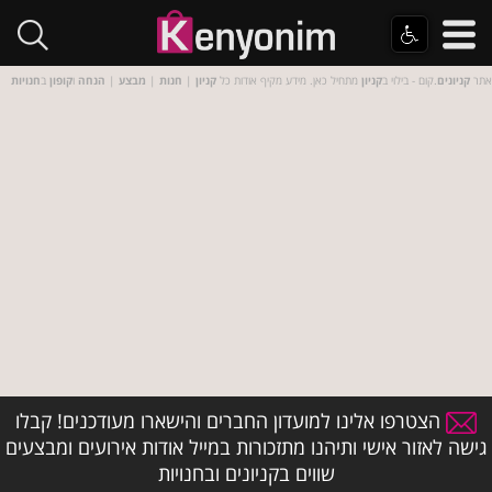
אתר
קניונים
.קום - בילוי ב
קניון
מתחיל כאן. מידע מקיף אודות כל
קניון
|
חנות
|
מבצע
|
הנחה
ו
קופון
ב
חנויות
הצטרפו אלינו למועדון החברים והישארו מעודכנים! קבלו
גישה לאזור אישי ותיהנו מתזכורות במייל אודות אירועים ומבצעים
שווים בקניונים ובחנויות