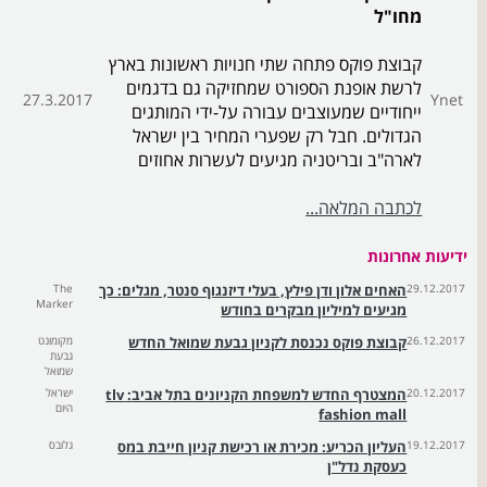
מחו"ל
קבוצת פוקס פתחה שתי חנויות ראשונות בארץ
לרשת אופנת הספורט שמחזיקה גם בדגמים
27.3.2017
Ynet
ייחודיים שמעוצבים עבורה על-ידי המותגים
הגדולים. חבל רק שפערי המחיר בין ישראל
לארה"ב ובריטניה מגיעים לעשרות אחוזים
לכתבה המלאה...
ידיעות אחרונות
29.12.2017
האחים אלון ודן פילץ, בעלי דיזנגוף סנטר, מגלים: כך
The
Marker
מגיעים למיליון מבקרים בחודש
26.12.2017
קבוצת פוקס נכנסת לקניון גבעת שמואל החדש
מקומונט
גבעת
שמואל
20.12.2017
המצטרף החדש למשפחת הקניונים בתל אביב: tlv
ישראל
היום
fashion mall
19.12.2017
העליון הכריע: מכירת או רכישת קניון חייבת במס
גלובס
כעסקת נדל"ן