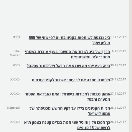
13.12.2017
ביג נכנסת לשותפות בקניון בת-ים לפי שווי של 555
גלובס
מיליון שקל
6.12.2017
הדרך של ביג לשרוד את המשבר בענף עוברת בשטחי
The
Marker
מסחר זולים ומשפחתיים
30.11.2017
הזיק בעיניים: מה שכנע את הראל ויזל לסגור עסקה?
גלובס
29.11.2017
מליסרון מסבה את לב עופר אשדוד לקניון עודפים
כלכליסט
27.11.2017
אמזון נכנסת למכירות בישראל: האם נאבד את הפטור
כלכליסט
ממע"מ ומכס?
26.11.2017
מניות הקניונים צללו על רקע החשש מכניסתה של
BIZportal
אמזון לישראל
26.11.2017
כך הפכו אלון ומיטל שני חנות בגדים קטנה בצפון ת"א
כלכליסט
לרשת של 15 סניפים