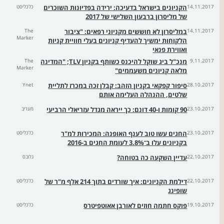
14.11.2017
הקניונים בישראל בדעיכה: ירידה בפדיונות השוכרים
כלכליסט
של מליסרון ברבעון השלישי של 2017
14.11.2017
במליסרון לא חוששים מקניוני רפאים: "ציבור
The
Marker
הלקוחות ימשיך להעדיף קניונים בעלי חוויית קניות
ואווירת פנאי
9.11.2017
מנכ"ל ביג שוקל להיכנס כשותף בקניון TLV; "המדינה
The
Marker
מלאה קניונים משעממים"
28.10.2017
סיפור קפקאי בקניון הזהב: קבלן זכה במכרז לתליית
Ynet
שלטים, ההנהלה העלימה אותם
23.10.2017
90 קומות ו-40 דונם: כך ייראה מגדל עזריאלי הרביעי
מעריב
23.10.2017
החגים עשו טוב לענף האופנה: המכירות למ"ר
כלכליסט
בקניונים עלו ב־3.8% לעומת החגים ב-2016
22.10.2017
עדיין השקעה כה בטוחה?
גלובס
22.10.2017
דילמת הקניונים: איך שורדים בתוך 214 אלף מ"ר של
כלכליסט
שופינג
19.10.2017
פוקס חתמה חוזים לאורבן אאוטפיטרס
כלכליסט