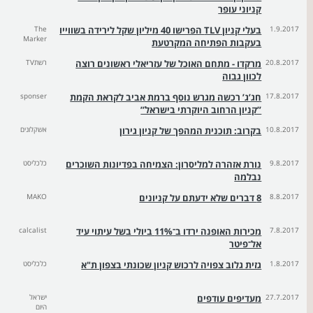
קניוני עופר
1.9.2017
בעלי קניון TLV הפרישו 40 מיליון שקל לירידה בשווייו
The
Marker
בעקבות הפתיחה המקרטעת
20.8.2017
מרקדו - מתחם האוכל של עזריאלי ראשונים רוצה
רשתTV
לכוון גבוה
17.8.2017
חג’ג’ רכשה מגרש נוסף ברמת אביב לקראת הקמת
sponser
”קניון הרחוב היוקרתי בישראל”
10.8.2017
בקרוב: תוכנית המהפך של קניון גירון
אשקלונים
9.8.2017
נורת אזהרה למליסרון: הצמיחה בפדיונות השוכרים
כלכליסט
נבלמה
8.8.2017
8 דברים שלא ידעתם על קניונים
MAKO
7.8.2017
מכירות האופנה ירדו ב־11% ביולי בשל עיתוי עיד
calcalist
אל־פיטר
1.8.2017
גזית גלוב צפויה לרכוש קניון שכונתי בצפון ת"א
כלכליסט
27.7.2017
מעדיפים עודפים
ישראל
היום