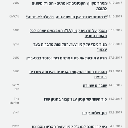
17.10.2017
מסחר מקוון? הקניונים לא מתים - הם רק משנים
גלובס
כתובת
15.10.2017
"במתחם שרונה אין חוויית קנייה, ולעולם לא תהיה"
כלכליסט
8.10.2017
מאבק על תדמית קניון TLV: המבצעים יוארכו לכל
גלובס
תקופת החגים
8.10.2017
מנור גינדי על קניון TLV: "הקופות מדברות בעד
מאקו
עצמן"
27.9.2017
מדינה תובעת את פינוי מתחם דיזיין סנטר בבני-ברק
גלובס
19.9.2017
מהפכת הסחר המקוון: הקניונים באירופה שורדים
גלובס
בינתיים
14.9.2017
שוברים שמירה
ישראל
היום
14.9.2017
סוד השווי של קניון TLV קבור בחניון שלו
The
Marker
13.9.2017
הון, שלטון קניון
הארץ
4.9.2017
גיא קרן מונה למנכ"ל קניון עופר הקריון מקבוצת
טלנירי