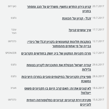
20.7.2017
קניון גירון החדש נחשף: משרדים על הגג ומסחר
כאן דרום
בחניון
19.7.2017
TLV - קניון על הכוונת
גלובס
17.7.2017
איך עושים קניון?
עכבר
העיר
12.7.2017
בעקבות תלונות קמעונאים בקניון TLV של גינדי:
כלכליסט
גבייה על פי אחוזים מהמחזור
12.7.2017
מרכז הקניות המקוון של ביג יושק בחודשים הקרובים
SPONCER
29.6.2017
קנדה ישראל מבטלת את התוכניות לקניון בצומת
גלובס
גלילות
28.6.2017
סוף עידן הקניונים? במיקומים טובים במרכז היציבות
גלובס
נמשכת
18.6.2017
לא קונים את זה: האם קרב היום בו הקניונים פשוט
מעריב
ייעלמו?
15.6.2017
סקירת זירת קניונים: קניונים כפלטפורמה רווחית
כלכליסט
לזכיינים