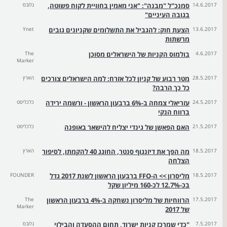
14.6.2017
סמנכ"ל "מבנה": "אני מאמין בחוויית לקוח פשוטה,
גלובס
בגובה העיניים"
13.6.2017
הצעת חוק: להגביל את התשלומים שקניונים גובים
Ynet
מרשתות
4.6.2017
בולמוס הקניות של הישראלים מסוכן
The
Marker
28.5.2017
מטר רבוע של קניון לכל אזרח: למה הישראלים צורכים
הארץ
כל כך הרבה?
24.5.2017
עזריאלי צמחה ב-6% ברבעון הראשון - ורשמה ירידה
כלכליסט
ברווח הנקי
21.5.2017
האם הפאשן של גינדי יצליח להישאר באופנה
כלכליסט
18.5.2017
מה הפך את דיזנגוף סנטר, החוגג 40 להקמתו, לסיפור
הארץ
הצלחה
18.5.2017
מליסרון >> ה-FFO ברבעון הראשון לשנת 2017 גדל
FOUNDER
בכ-12.7% לכ-160 מיליון שקל
17.5.2017
הרווחיות של מליסרון נשחקה ב-4% ברבעון הראשון
The
Marker
של 2017
7.5.2017
"כדי שמרכז קניות ישרוד, תחום ההסעדה והבילוי
גלובס