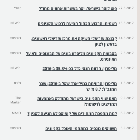
27.3.2017
פוט לוקר בישראל: יקר בעשרות אחוזים מחו"ל
Ynet
15.3.2017
רשמית: הרבוע הכחול הציעה לרכוש הקניונים
NEWS1
14.3.2017
קבוצת עזריאלי השיקה את מרכז עזריאלי ראשונים,
כלכליסט
בראשון לציון
2.3.2017
בקבוצת הקניונים מליסרון בונים על הבונוסים ולא על
כלכליסט
האינטרנט
1.3.2017
מליסרון: הרווח הנקי גדל בכ-35.3% ב-2016
NEWS1
1.3.2017
מליסרון הרוויחה כמיליארד שקל ב-2016; שכר
גלובס
המנכ"ל: 8.7 מ' ש'
9.2.2017
האם שווי הקניונים בישראל מתודלק באמצעות
The
Marker
תמריצים לרשתות?
6.2.2017
למה מהפכת המחירים של קופיקס לא הגיעה לקניון?
MAKO
5.2.2017
השווקים נוגסים במתחמי האוכל בקניונים
כלכליסט