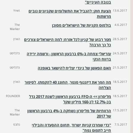
בגובה העיניים"
13.6.2017
הצעת חוק: להגביל את התשלומים שקניונים גובים
Ynet
מרשתות
4.6.2017
בולמוס הקניות של הישראלים מסוכן
The
Marker
28.5.2017
מטר רבוע של קניון לכל אזרח: למה הישראלים צורכים
הארץ
כל כך הרבה?
24.5.2017
עזריאלי צמחה ב-6% ברבעון הראשון - ורשמה ירידה
כלכליסט
ברווח הנקי
21.5.2017
האם הפאשן של גינדי יצליח להישאר באופנה
כלכליסט
18.5.2017
מה הפך את דיזנגוף סנטר, החוגג 40 להקמתו, לסיפור
הארץ
הצלחה
18.5.2017
מליסרון >> ה-FFO ברבעון הראשון לשנת 2017 גדל
FOUNDER
בכ-12.7% לכ-160 מיליון שקל
17.5.2017
הרווחיות של מליסרון נשחקה ב-4% ברבעון הראשון
The
Marker
של 2017
7.5.2017
"כדי שמרכז קניות ישרוד, תחום ההסעדה והבילוי
גלובס
חייב לתפוס נפח"