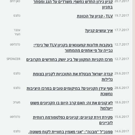
20.7.2017
קניון גירון החדש נחשף: משרדים על הגג ומסחר
כאן דרום
בחניון
19.7.2017
TLV - קניון על הכוונת
גלובס
17.7.2017
איך עושים קניון?
עכבר
העיר
12.7.2017
בעקבות תלונות קמעונאים בקניון TLV של גינדי:
כלכליסט
גבייה על פי אחוזים מהמחזור
12.7.2017
מרכז הקניות המקוון של ביג יושק בחודשים הקרובים
SPONCER
29.6.2017
קנדה ישראל מבטלת את התוכניות לקניון בצומת
גלובס
גלילות
28.6.2017
סוף עידן הקניונים? במיקומים טובים במרכז היציבות
גלובס
נמשכת
18.6.2017
לא קונים את זה: האם קרב היום בו הקניונים פשוט
מעריב
ייעלמו?
15.6.2017
סקירת זירת קניונים: קניונים כפלטפורמה רווחית
כלכליסט
לזכיינים
14.6.2017
סמנכ"ל "מבנה": "אני מאמין בחוויית לקוח פשוטה,
גלובס