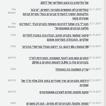
של מליסרון ברבעון השלישי של 2017
14.11.2017
במליסרון לא חוששים מקניוני רפאים: "ציבור
The
Marker
הלקוחות ימשיך להעדיף קניונים בעלי חוויית קניות
ואווירת פנאי
9.11.2017
מנכ"ל ביג שוקל להיכנס כשותף בקניון TLV; "המדינה
The
Marker
מלאה קניונים משעממים"
28.10.2017
סיפור קפקאי בקניון הזהב: קבלן זכה במכרז לתליית
Ynet
שלטים, ההנהלה העלימה אותם
23.10.2017
90 קומות ו-40 דונם: כך ייראה מגדל עזריאלי הרביעי
מעריב
23.10.2017
החגים עשו טוב לענף האופנה: המכירות למ"ר
כלכליסט
בקניונים עלו ב־3.8% לעומת החגים ב-2016
22.10.2017
עדיין השקעה כה בטוחה?
גלובס
22.10.2017
דילמת הקניונים: איך שורדים בתוך 214 אלף מ"ר של
כלכליסט
שופינג
19.10.2017
פוקס חתמה חוזים לאורבן אאוטפיטרס
כלכליסט
17.10.2017
מסחר מקוון? הקניונים לא מתים - הם רק משנים
גלובס