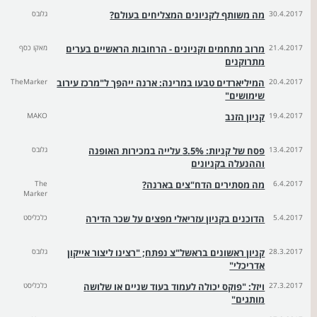
30.4.2017
מה משותף לקניונים המצליחים בעולם?
גלובס
21.4.2017
מרוב מתחמים וקניונים - הרחובות הראשיים בערים
מאקו כסף
מתרוקנים
20.4.2017
המיליארדים טבעו במרינה: ארנה ייהפך ל"מרכז עירוב
TheMarker
שימושים"
19.4.2017
קניון הזנב
MAKO
13.4.2017
פסח של קניות: 3.5% עלייה במכירות האופנה
גלובס
וההנעלה בקניונים
6.4.2017
מה מסתירים הדח"צים בארנה?
The
Marker
5.4.2017
הדוכנים בקניון עזריאלי מפצים על שכר הדירה
כלכליסט
28.3.2017
קניון ראשונים בראשל"צ נפתח; "רצינו ליצור אייקון
גלובס
אדריכלי"
27.3.2017
ויזל: "פוקס יכולה לעמוד בעוד שניים או שלושה
כלכליסט
מותגים"