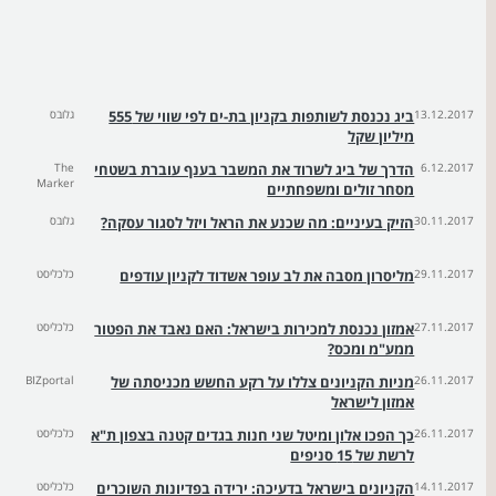
13.12.2017
ביג נכנסת לשותפות בקניון בת-ים לפי שווי של 555
גלובס
מיליון שקל
6.12.2017
הדרך של ביג לשרוד את המשבר בענף עוברת בשטחי
The
Marker
מסחר זולים ומשפחתיים
30.11.2017
הזיק בעיניים: מה שכנע את הראל ויזל לסגור עסקה?
גלובס
29.11.2017
מליסרון מסבה את לב עופר אשדוד לקניון עודפים
כלכליסט
27.11.2017
אמזון נכנסת למכירות בישראל: האם נאבד את הפטור
כלכליסט
ממע"מ ומכס?
26.11.2017
מניות הקניונים צללו על רקע החשש מכניסתה של
BIZportal
אמזון לישראל
26.11.2017
כך הפכו אלון ומיטל שני חנות בגדים קטנה בצפון ת"א
כלכליסט
לרשת של 15 סניפים
14.11.2017
הקניונים בישראל בדעיכה: ירידה בפדיונות השוכרים
כלכליסט