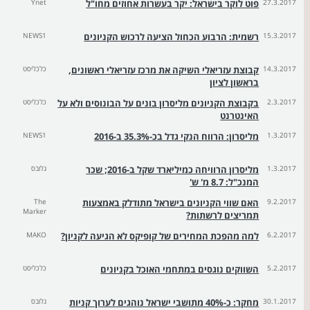
27.3.2017
פוט לוקר בישראל: יקר בעשרות אחוזים מחו"ל
Ynet
15.3.2017
רשמית: הרבוע הכחול הציעה לרכוש הקניונים
NEWS1
14.3.2017
קבוצת עזריאלי השיקה את מרכז עזריאלי ראשונים,
כלכליסט
בראשון לציון
2.3.2017
בקבוצת הקניונים מליסרון בונים על הבונוסים ולא על
כלכליסט
האינטרנט
1.3.2017
מליסרון: הרווח הנקי גדל בכ-35.3% ב-2016
NEWS1
1.3.2017
מליסרון הרוויחה כמיליארד שקל ב-2016; שכר
גלובס
המנכ"ל: 8.7 מ' ש'
9.2.2017
האם שווי הקניונים בישראל מתודלק באמצעות
The
Marker
תמריצים לרשתות?
6.2.2017
למה מהפכת המחירים של קופיקס לא הגיעה לקניון?
MAKO
5.2.2017
השווקים נוגסים במתחמי האוכל בקניונים
כלכליסט
30.1.2017
מחקר: כ-40% מתושבי ישראל נוהגים לערוך קניות
גלובס