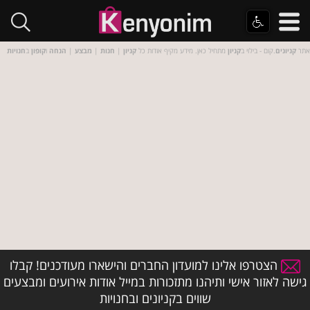
אתר
קניונים
.קום - בילוי ב
קניון
מתחיל כאן. מידע מקיף אודות כל
קניון
|
חנות
|
מבצע
|
הנחה
ו
קופון
ב
חנויות
הצטרפו אלינו למועדון החברים והישארו מעודכנים! קבלו
גישה לאזור אישי ותיהנו מתזכורות במייל אודות אירועים ומבצעים
שווים בקניונים ובחנויות