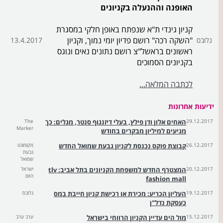
האופנה וההנעלה בקניונים
קניון גינדי ת"א שנפתח באופן חלקי במסגרת
"השקה רכה" רושם פדיון יומי נמוך, וקניון
גלובס
13.4.2017
ראשונים בראשל"צ רושם נתונים נאים ונוגס
בקניונים הסמוכים
לכתבה המלאה...
ידיעות אחרונות
29.12.2017
האחים אלון ודן פילץ, בעלי דיזנגוף סנטר, מגלים: כך
The
Marker
מגיעים למיליון מבקרים בחודש
26.12.2017
קבוצת פוקס נכנסת לקניון גבעת שמואל החדש
מקומונט
גבעת
שמואל
20.12.2017
המצטרף החדש למשפחת הקניונים בתל אביב: tlv
ישראל
היום
fashion mall
19.12.2017
העליון הכריע: מכירת או רכישת קניון חייבת במס
גלובס
כעסקת נדל"ן
15.12.2017
מול הים עדיין הקניון הרווחי בישראל
ערב ערב