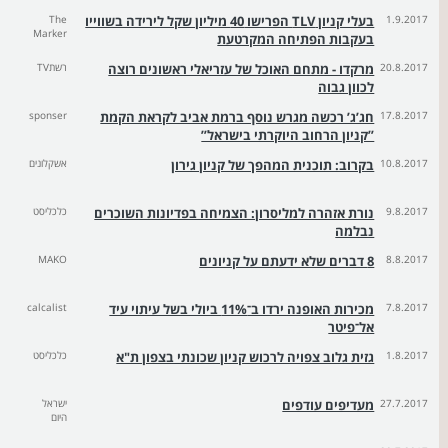
1.9.2017
בעלי קניון TLV הפרישו 40 מיליון שקל לירידה בשווייו
The
Marker
בעקבות הפתיחה המקרטעת
20.8.2017
מרקדו - מתחם האוכל של עזריאלי ראשונים רוצה
רשתTV
לכוון גבוה
17.8.2017
חג’ג’ רכשה מגרש נוסף ברמת אביב לקראת הקמת
sponser
”קניון הרחוב היוקרתי בישראל”
10.8.2017
בקרוב: תוכנית המהפך של קניון גירון
אשקלונים
9.8.2017
נורת אזהרה למליסרון: הצמיחה בפדיונות השוכרים
כלכליסט
נבלמה
8.8.2017
8 דברים שלא ידעתם על קניונים
MAKO
7.8.2017
מכירות האופנה ירדו ב־11% ביולי בשל עיתוי עיד
calcalist
אל־פיטר
1.8.2017
גזית גלוב צפויה לרכוש קניון שכונתי בצפון ת"א
כלכליסט
27.7.2017
מעדיפים עודפים
ישראל
היום