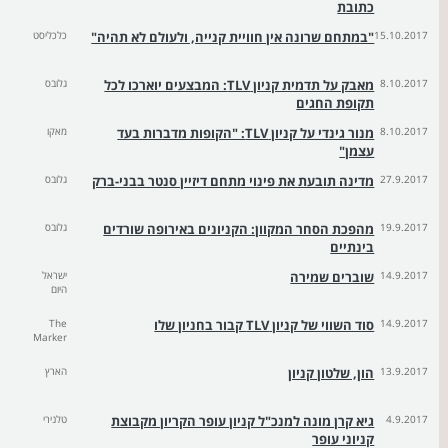
כתובת
15.10.2017
"במתחם שרונה אין חוויית קנייה, ולעולם לא תהיה"
כלכליסט
8.10.2017
מאבק על תדמית קניון TLV: המבצעים יוארכו לכל
גלובס
תקופת החגים
8.10.2017
מנור גינדי על קניון TLV: "הקופות מדברות בעד
מאקו
עצמן"
27.9.2017
מדינה תובעת את פינוי מתחם דיזיין סנטר בבני-ברק
גלובס
19.9.2017
מהפכת הסחר המקוון: הקניונים באירופה שורדים
גלובס
בינתיים
14.9.2017
שוברים שמירה
ישראל
היום
14.9.2017
סוד השווי של קניון TLV קבור בחניון שלו
The
Marker
13.9.2017
הון, שלטון קניון
הארץ
4.9.2017
גיא קרן מונה למנכ"ל קניון עופר הקריון מקבוצת
טלנירי
קניוני עופר