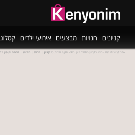
קניונים
חנויות
מבצעים
אירועי ילדים
קטלוגי
אתר
קניונים
.קום - בילוי ב
קניון
מתחיל כאן. מידע מקיף אודות כל
קניון
|
חנות
|
מבצע
|
הנחה
ו
קופון
ב
חנ