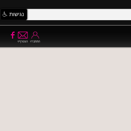
נגישות
התחבר/י
הצטרף/י