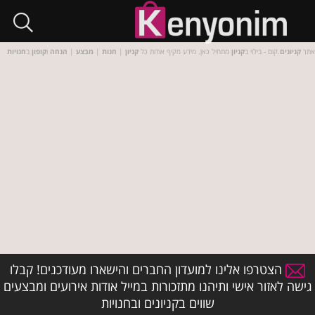
אתר
קניונים
.קום - בילוי ב
קניון
מתחיל כאן. מידע מקיף אודות כל
קניון
|
חנות
|
מבצע
|
הנחה
ו
קופון
ב
חנויות
הצטרפו אלינו למועדון החברים והישארו מעודכנים! קבלו
גישה לאזור אישי ותיהנו מתזכורות במייל אודות אירועים ומבצעים
שווים בקניונים ובחנויות