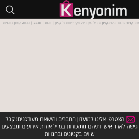
אתר
קניונים
.קום - בילוי ב
קניון
מתחיל כאן. מידע מקיף אודות כל
קניון
|
חנות
|
מבצע
|
הנחה
ו
קופון
ב
חנויות
הצטרפו אלינו למועדון החברים והישארו מעודכנים! קבלו
גישה לאזור אישי ותיהנו מתזכורות במייל אודות אירועים ומבצעים
שווים בקניונים ובחנויות