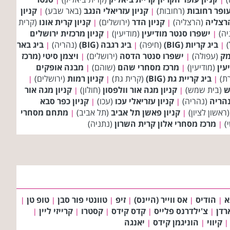
עופר רחובות
(רחובות)
קניון עזריאלי הנגב
(באר שבע)
קניון
|
|
הרצליה
(הרצליה)
קניון הדר
(ירושלים)
קניון קרית אונו
(קרית
|
|
יה)
ישפרו סנטר מודיעין
(מודיעין)
קניון מרכזית ירושלים
|
|
)
ביג קריות (BIG)
(חיפה)
ביג רגבה (BIG)
(נהריה)
ביג באר
|
|
|
מק
(עפולה)
ישפרו סנטר הדסה
(ירושלים)
ויצמן סיטי (מרכז
|
|
עין
(מודיעין)
מרכז מסחרי שהם
(שוהם)
מבנה אופקים
|
|
ת)
ביג קריית גת (BIG)
(קרית גת)
קניון רמות
(ירושלים)
|
|
|
(בית שמש)
קניון מגה אור וולפסון
(חולון)
קניון מגה אור
|
|
נהריה
(נהריה)
קניון עזריאלי עכו
(עכו)
קניון כפר סבא
|
|
ראשון לציון)
קניון פאשן תל אביב
(תל אביב)
מתחם מסחרי
|
|
)
מרכז מסחרי אלון קרית השרון
(נתניה)
|
א
הודיס
אס ווייר (היינס)
זיפ
טוונטי פור סבן
טופ טן
|
|
|
|
|
|
רדן
צ'ילדרנס פלייס
קדס קידס
קסטרו
קרייזי ליין
|
|
|
|
|
קיווי
הוניגמן קידס
יאנגה
|
|
|