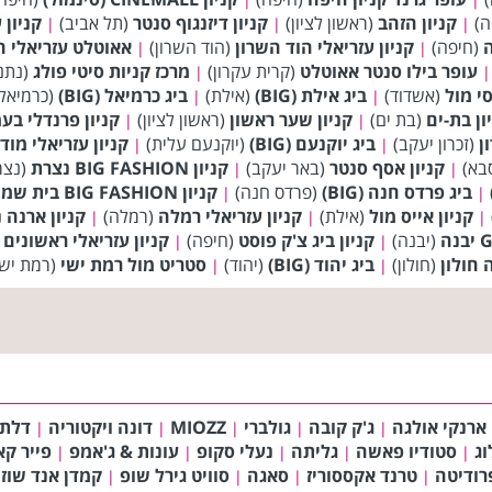
ה)
קניון הזהב
(ראשון לציון)
קניון דיזנגוף סנטר
(תל אביב)
קניון 
|
|
|
ה
(חיפה)
קניון עזריאלי הוד השרון
(הוד השרון)
אאוטלט עזריאלי 
|
|
עופר בילו סנטר אאוטלט
(קרית עקרון)
מרכז קניות סיטי פולג
(נתנ
|
|
סי מול
(אשדוד)
ביג אילת (BIG)
(אילת)
ביג כרמיאל (BIG)
(כרמיאל
|
|
ון בת-ים
(בת ים)
קניון שער ראשון
(ראשון לציון)
קניון פרנדלי בע
|
|
ן
(זכרון יעקב)
ביג יוקנעם (BIG)
(יוקנעם עלית)
קניון עזריאלי מודי
|
|
בא)
קניון אסף סנטר
(באר יעקב)
קניון BIG FASHION נצרת
(נצר
|
|
ביג פרדס חנה (BIG)
(פרדס חנה)
קניון BIG FASHION בית שמש
|
|
קניון אייס מול
(אילת)
קניון עזריאלי רמלה
(רמלה)
קניון ארנה 
|
|
|
(יבנה)
קניון ביג צ'ק פוסט
(חיפה)
קניון עזריאלי ראשונים
(
|
|
 חולון
(חולון)
ביג יהוד (BIG)
(יהוד)
סטריט מול רמת ישי
(רמת ישי
|
|
ארנקי אולגה
ג'ק קובה
גולברי
MIOZZ
דונה ויקטוריה
דלת
|
|
|
|
|
וג
סטודיו פאשה
גליתה
נעלי סקופ
עונות & ג'אמפ
פייר קא
|
|
|
|
|
רודיטה
טרנד אקססוריז
סאגה
סוויט גירל שופ
קמדן אנד שוז
|
|
|
|