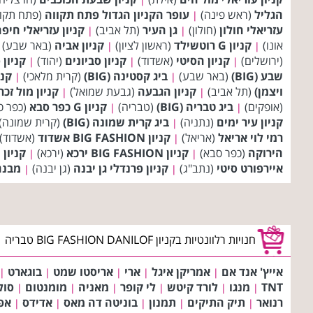
הגליל
(ראש פינה)
עופר הקניון הגדול פתח תקווה
(פתח תקו
|
עזריאלי חולון
(חולון)
גן העיר
(תל אביב)
קניון עזריאלי חיפ
|
|
אונו)
קניון G רוטשילד
(ראשון לציון)
קניון אביה
(באר שבע)
|
|
(ירושלים)
קניון הסיטי
(אשדוד)
קניון סביונים
(יהוד)
קניון 
|
|
|
שבע (BIG)
(באר שבע)
ביג קסטינה (BIG)
(קרית מלאכי)
קני
|
|
ויצמן)
(תל אביב)
קניון הגבעה
(גבעת שמואל)
קניון מול זכרו
|
|
(אופקים)
ביג טבריה (BIG)
(טבריה)
קניון G כפר סבא
(כפר ס
|
|
קניון עיר ימים
(נתניה)
ביג קרית שמונה (BIG)
(קרית שמונה)
|
רמי לוי אריאל
(אריאל)
קניון BIG FASHION אשדוד
(אשדוד)
|
הירוקה
(כפר סבא)
קניון BIG FASHION ירכא
(ירכא)
קניון G יבנה
|
|
איירפורט סיטי
(נתב"ג)
קניון פרנדלי גן יבנה
(גן יבנה)
מבנה
|
|
חנויות רלוונטיות בקניון BIG FASHION DANILOF טבריה
אייץ' אנד אם
אמריקן איגל
ארי
אריסטו שמט
בוגארט
|
|
|
|
|
TNT
מנגו
לורד קיטש
לי קופר
מאניה
מומנטום
סול
|
|
|
|
|
|
רנואר
תיק התיקים
תמנון
בוניטה דה מאס
אדידס
אפ
|
|
|
|
|