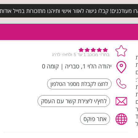
מעודכנים! קבלו גישה לאזור אישי ותיהנו מתזכורות במייל אודות א
 חברת
ת
יהודה הלוי 1, טבריה
|
קומה 0
:
חולצות
לחץ/י ליצירת קשר עם העסק
ם
ר
 קצר TEEN
אתר פוקס
וול