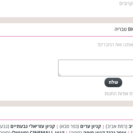
קרובים
ותנו ואת החברים!
ת אודות החנות
יב
(רמת אביב)
קניון ערים
(כפר סבא)
קניון עזריאלי גבעתיים
(גבעת
|
|
)
עופר גרנד קניון חיפה
(חיפה)
קניון CINEMALL (סינמול)
(חיפה
|
|