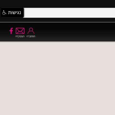
נגישות
התחבר/י
הצטרף/י