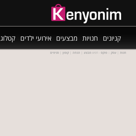
קניונים
חנויות
מבצעים
אירועי ילדים
קטלוגי
חנות
|
עסק
::
פוקס
- חפש
מבצע
|
הנחה
|
קופון
|
סניפים