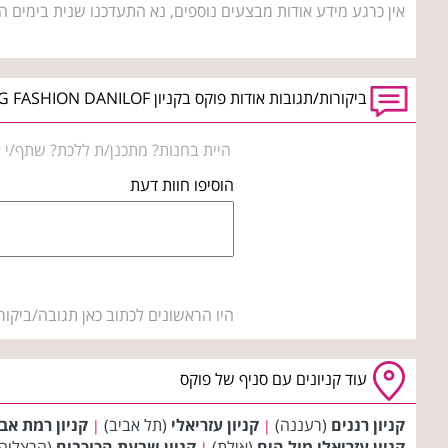
אין כרגע מידע אודות מבצעים נוספים, נא התעדכנו שנית בימים ה
ביקורות/תגובות אודות פוקס בקניון BIG FASHION DANILOF טבריה
היית בחנות? מתכנן/ת ללכת? שתף/י א
הוסיפו חוות דעת
היו הראשונים לכתוב כאן תגובה/ביקור
עוד קניונים עם סניף של פוקס
קניון רננים
(רעננה)
קניון עזריאלי
(תל אביב)
קניון רמת אב
|
|
קניון עזריאלי מול הים
(אילת)
קניון שבעת הכוכבים
(הרצליה
|