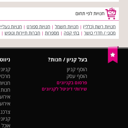
חנויות לפי תחום
חנויות רשת (כללי)
חנויות חשמל
חנויות ספורט
חנויות נעליי
|
|
|
מכוני / חדרי כושר
בתי קפה
מספרות
חברות תיירות ונופש
|
|
|
|
בעל קניון / חנות?
ניווט
הוסף קניון
קניוני
הוסף עסק
מרכזי
פרסום בקניונים
חנויות
שירותי דיגיטל לקניונים
חנות
אירועי
אירוע
צרכנו
קניונ
אוכל 