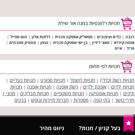
חנויות רלוונטיות במגה אור שילת
רגבה
|
כלים ועיצובים
|
מטאליק אספקה טכנית
|
דלתות אלון
|
הום סטייל
|
אומה-קידרא
|
טאצ' דיזיין
|
בן-ישי אספקה טכנית
|
נעמן
|
פונטיק מטבחים
|
פריד
|
אייס
חנויות לפי תחום
חנויות רשת (כללי)
חנויות חשמל
חנויות ספורט
חנויות נעליים
|
|
|
|
חנויות ילדים
אופנת ילדים
רשת אופנה
חנויות אופנה
חנויות
|
|
|
|
תיקים
חנויות אופטיקה
חנויות משקפיים
חנויות תבלינים
מכוני /
|
|
|
|
חדרי כושר
בתי קפה
מספרות
חברות תיירות ונופש
בנקים
|
|
|
|
בעל קניון / חנות?
ניווט מהיר