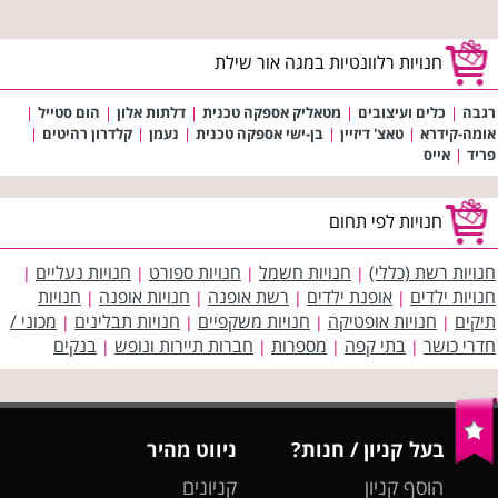
חנויות רלוונטיות במגה אור שילת
רגבה
|
כלים ועיצובים
|
מטאליק אספקה טכנית
|
דלתות אלון
|
הום סטייל
|
אומה-קידרא
|
טאצ' דיזיין
|
בן-ישי אספקה טכנית
|
נעמן
|
קלדרון רהיטים
|
פריד
|
אייס
חנויות לפי תחום
חנויות רשת (כללי)
חנויות חשמל
חנויות ספורט
חנויות נעליים
|
|
|
|
חנויות ילדים
אופנת ילדים
רשת אופנה
חנויות אופנה
חנויות
|
|
|
|
תיקים
חנויות אופטיקה
חנויות משקפיים
חנויות תבלינים
מכוני /
|
|
|
|
חדרי כושר
בתי קפה
מספרות
חברות תיירות ונופש
בנקים
|
|
|
|
בעל קניון / חנות?
ניווט מהיר
הוסף קניון
קניונים