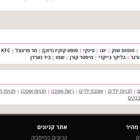
חומוס שוק
יוגו
פינקי
סופט קוקיז (דוכן)
מר פרעצל
KFC (קיי אף סי)
|
|
|
|
|
|
רגר
בליקר בייקרי
מיסטר קורן
שמו
ביר גארדן
|
|
|
|
ם
חנויות ילדים
אופנת ילדים
רשת אופנה
חנויות אופנה
חנויות ת
|
|
|
|
|
בנקים
 מהיר
אתר קניונים
ם
קניונים בפייסבוק