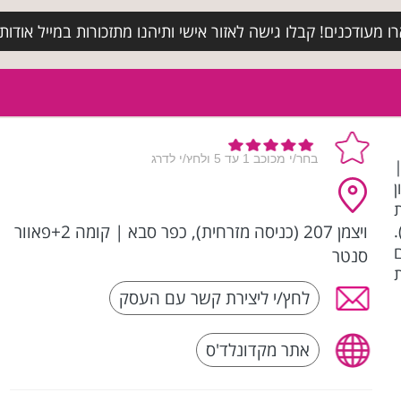
מעודכנים! קבלו גישה לאזור אישי ותיהנו מתזכורות במייל אודות א
ון
ויצמן 207 (כניסה מזרחית), כפר סבא
|
קומה 2+פאוור
סנטר
לחץ/י ליצירת קשר עם העסק
אתר מקדונלד'ס