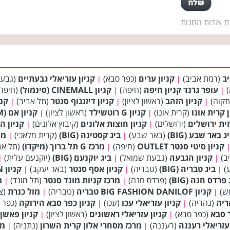
ת אודות החנות
יב
(רמת אביב)
קניון ערים
(כפר סבא)
קניון עזריאלי גבעתיים
(גבעת
|
|
)
עופר גרנד קניון חיפה
(חיפה)
קניון CINEMALL (סינמול)
(חיפה
|
|
תקוה)
קניון הזהב
(ראשון לציון)
קניון דיזנגוף סנטר
(תל אביב)
קני
|
|
|
ן קרית אונו
(קרית אונו)
קניון G רוטשילד
(ראשון לציון)
קניון אם (M) הדרך
|
|
זית ירושלים
(ירושלים)
קניון חוצות אלונים
(קיבוץ אלונים)
קניון ה
|
|
ג באר שבע (BIG)
(באר שבע)
ביג קסטינה (BIG)
(קרית מלאכי)
מת
|
|
קניון סיטי סנטר OUTLET
(חיפה)
מרכז G תל ברוך (מיקדו)
(תל אב
|
ב)
קניון הגבעה
(גבעת שמואל)
ביג יוקנעם (BIG)
(יוקנעם עלית)
|
|
|
)
ביג טבריה (BIG)
(טבריה)
קניון אסף סנטר
(באר יעקב)
קניון BIG FASHION נצרת
|
|
|
פרדס חנה (BIG)
(פרדס חנה)
מרכז קניות מונד סנטר
(תל מונד)
מ
|
|
ש)
קניון BIG FASHION DANILOF טבריה
(טבריה)
מול כנרת
(צ
|
|
ריה
(נהריה)
קניון עזריאלי עכו
(עכו)
קניון כפר סבא הירוקה
(כפר 
|
|
 סבא
(כפר סבא)
קניון עזריאלי ראשונים
(ראשון לציון)
קניון פאשן
|
|
עזריאלי רעננה
(רעננה)
מרכז מסחרי אלון קרית השרון
(נתניה)
מת
|
|