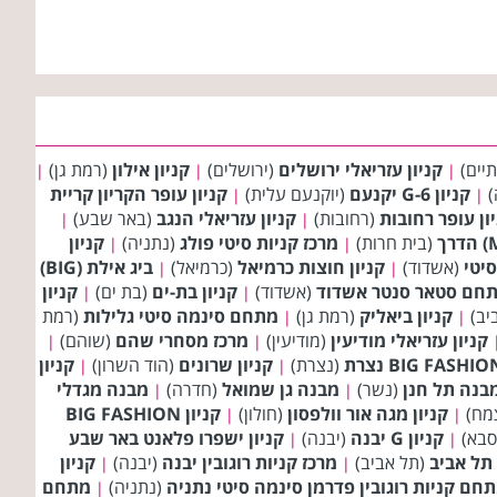
יים)
קניון עזריאלי ירושלים
(ירושלים)
קניון אילון
(רמת גן)
|
|
|
)
קניון G-6 יקנעם
(יוקנעם עלית)
קניון עופר הקריון קריית
|
|
ון עופר רחובות
(רחובות)
קניון עזריאלי הנגב
(באר שבע)
|
|
(בית חרות)
מרכז קניות סיטי פולג
(נתניה)
קניון
|
|
סיטי
(אשדוד)
קניון חוצות כרמיאל
(כרמיאל)
ביג אילת (BIG)
|
|
חם סטאר סנטר אשדוד
(אשדוד)
קניון בת-ים
(בת ים)
קניון
|
|
יב)
קניון ביאליק
(רמת גן)
מתחם סינמה סיטי גלילות
(רמת
|
|
קניון עזריאלי מודיעין
(מודיעין)
מרכז מסחרי שהם
(שוהם)
|
|
(נצרת)
קניון שרונים
(הוד השרון)
קניון
|
|
בנה תל חנן
(נשר)
מבנה גן שמואל
(חדרה)
מבנה מגדלי
|
|
מח)
קניון מגה אור וולפסון
(חולון)
קניון BIG FASHION
|
|
סבא)
קניון G יבנה
(יבנה)
קניון ישפרו פלאנט באר שבע
|
|
 תל אביב
(תל אביב)
מרכז קניות רוגובין יבנה
(יבנה)
קניון
|
|
חם קניות רוגובין פדרמן סינמה סיטי נתניה
(נתניה)
מתחם
|