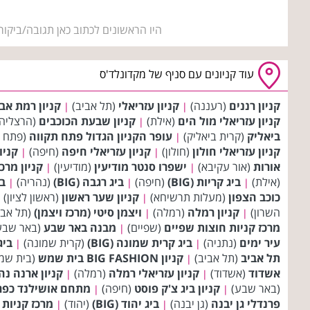
היו הראשונים לכתוב כאן תגובה/ביקור
עוד קניונים עם סניף של מקדונלד'ס
קניון רננים
(רעננה)
קניון עזריאלי
(תל אביב)
קניון רמת אב
|
|
קניון עזריאלי מול הים
(אילת)
קניון שבעת הכוכבים
(הרצליה
|
ביאליק
(קרית ביאליק)
עופר הקניון הגדול פתח תקווה
(פתח 
|
קניון עזריאלי חולון
(חולון)
קניון עזריאלי חיפה
(חיפה)
קניו
|
|
אורות
(אור עקיבא)
ישפרו סנטר מודיעין
(מודיעין)
קניון מרכ
|
|
(אילת)
ביג קריות (BIG)
(חיפה)
ביג רגבה (BIG)
(נהריה)
בי
|
|
|
כוכב הצפון
(מעלות תרשיחא)
קניון שער ראשון
(ראשון לציון)
|
|
השרון)
קניון רמלה
(רמלה)
ויצמן סיטי (מרכז ויצמן)
(תל אבי
|
|
מרכז קניות חוצות שפיים
(שפיים)
מבנה באר שבע
(באר שבע
|
עיר ימים
(נתניה)
ביג קרית שמונה (BIG)
(קרית שמונה)
ביג 
|
|
תל אביב
(תל אביב)
קניון BIG FASHION בית שמש
(בית שמ
|
אשדוד
(אשדוד)
קניון עזריאלי רמלה
(רמלה)
קניון ארנה נה
|
|
(באר שבע)
קניון ביג צ'ק פוסט
(חיפה)
מתחם אושילנד כפר
|
|
פרנדלי גן יבנה
(גן יבנה)
ביג יהוד (BIG)
(יהוד)
מרכז קניות 
|
|