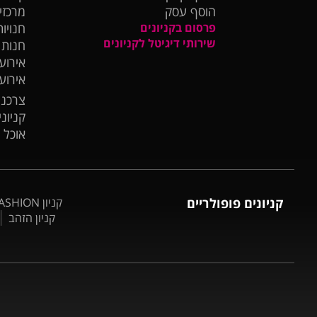
הוסף עסק
מרכזי
פרסום בקניונים
חנויות
שירותי דיגיטל לקניונים
חנות
אירועי
אירוע
צרכנו
קניונ
אוכל 
קניונים פופולריים
קניון BIG FASHION אשדוד
קניון הזהב