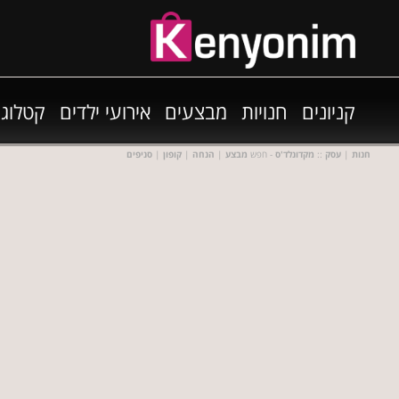
קניונים
חנויות
מבצעים
אירועי ילדים
קטלוגי
חנות
|
עסק
::
מקדונלד'ס
- חפש
מבצע
|
הנחה
|
קופון
|
סניפים