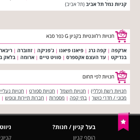
קניות נמל תל אביב
(תל אביב)
חנויות רלוונטיות בקניון G כפר סבא
ארקפה
קפה גרג
פיאנו פיאנו
ג'פניקה
זוזוברה
ריבאר
|
|
|
|
|
בנדיקט
עד העצם אקספרס
סוויט טיים
ארומה
בלאק בו
|
|
|
|
חנויות לפי תחום
חנויות רשת (כללי)
חנויות חשמל
חנויות ספורט
חנויות נעליי
|
|
|
מכוני / חדרי כושר
בתי קפה
מספרות
חברות תיירות ונופש
|
|
|
|
בעל קניון / חנות?
ניווט
הוסף קניון
קניוני