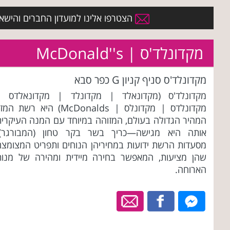
הצטרפו אלינו למועדון החברים והישארו 
מקדונלד'ס | McDonald''s
מקדונלד'ס סניף קניון G כפר סבא
מקדונלד'ס (מקדונאלד | מקדונלד | מקדונאלדס |
מקדונלדס | מקדונלס | McDonalds) היא רשת המז
המהיר הגדולה בעולם, המזוהה במיוחד עם המנה העיקרית
אותה היא מגישה—כריך בשר בקר טחון (המבורגר).
מסעדות הרשת ידועות במחיריהן הנוחים ותפריט המצומצם
שהן מציעות, המאפשר בחירה מיידית ומהירה של מנות
הארוחה.