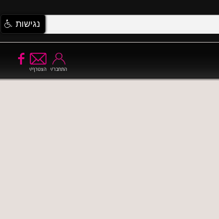
נגישות
התחבר/י
הצטרף/י