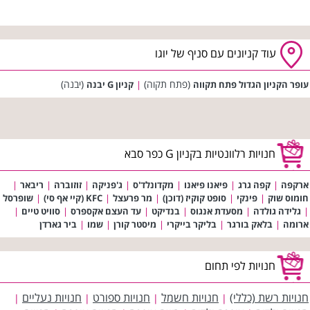
עוד קניונים עם סניף של יוגו
(פתח תקוה)
(יבנה)
עופר הקניון הגדול פתח תקווה
|
קניון G יבנה
חנויות רלוונטיות בקניון G כפר סבא
ארקפה
|
קפה גרג
|
פיאנו פיאנו
|
מקדונלד'ס
|
ג'פניקה
|
זוזוברה
|
ריבאר
|
חומוס שוק
|
פינקי
|
סופט קוקיז (דוכן)
|
מר פרעצל
|
KFC (קיי אף סי)
|
שופרסל
|
גלידה גולדה
|
מסעדת אנגוס
|
בנדיקט
|
עד העצם אקספרס
|
סוויט טיים
|
ארומה
|
בלאק בורגר
|
בליקר בייקרי
|
מיסטר קורן
|
שמו
|
ביר גארדן
חנויות לפי תחום
חנויות רשת (כללי)
חנויות חשמל
חנויות ספורט
חנויות נעליים
|
|
|
|