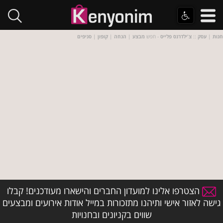
חנות
|
עסק
::
צ'ילדרנס פלייס
- חפש
מבצע
|
הנחה
|
קופון
|
סניפים
הצטרפו אלינו למועדון החברים והישארו מעודכנים! קבלו
גישה לאזור אישי ותיהנו מתזכורות במייל אודות אירועים ומבצעים
שווים בקניונים ובחנויות