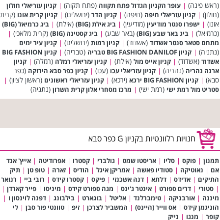
(ראש פינה)
(פתח תקוה)
|
עופר הקניון הגדול פתח תקווה
|
קניון עזריאלי חולון
(חולון)
(חיפה)
(ירושלים)
(קרית
|
קניון עזריאלי חיפה
|
קניון הדר
|
קניון קרית אונו
אונו)
(מודיעין)
(אילת)
|
ישפרו סנטר מודיעין
|
ביג אילת (BIG)
|
ביג כרמיאל (BIG)
(כרמיאל)
(באר שבע)
(קרית מלאכי)
|
ביג באר שבע (BIG)
|
ביג קסטינה (BIG)
|
(אשדוד)
(ירושלים)
מתחם סטאר סנטר אשדוד
|
קניון רמות
|
קניון עיר ימים
(נתניה)
(טבריה)
|
קניון BIG FASHION DANILOF טבריה
|
קניון BIG FASHION
(אשדוד)
(אילת)
(רמלה)
אשדוד
|
קניון אייס מול
|
קניון עזריאלי רמלה
|
קניון
(נהריה)
(עכו)
(כפר
ארנה נהריה
|
קניון עזריאלי עכו
|
קניון כפר סבא הירוקה
סבא)
(ירכא)
(ראשון לציון)
|
קניון BIG FASHION ירכא
|
קניון עזריאלי ראשונים
|
(רמת ישי)
(נתניה)
סטריט מול רמת ישי
|
מרכז מסחרי אלון קרית השרון
חנויות רלוונטיות בקניון G כפר סבא
תמנון
|
פוקס
|
סליו
|
אריסטו שמט
|
גולברי
|
קסטרו
|
אפרודיטה
|
אייץ' אנד
אם
|
נאוטיקה
|
סטודיו פאשה
|
אמריקן איגל
|
הודיס
|
זארה
|
טופ טן
|
תיק
התיקים
|
אדידס
|
דלתא
|
דנה אשכנזי
|
פיקס
|
קסטרו קידס
|
רובי ביי
|
רנואר
|
סטורי
|
דרים ספורט
|
אינטר ג'ינס
|
מגה ספורט קידס
|
מיניסו
|
פייר קארדן
|
מיננה
|
אורבניקה
|
טימברלנד
|
אליטל
|
בוגארט
|
בילבונג
|
דפנה לוינסון ו
|
הוניגמן קידס
|
אס ווייר (היינס)
|
המשביר לצרכן
|
זיפ
|
טוונטי פור סבן
|
לי
קופר
|
מנגו
|
נייק