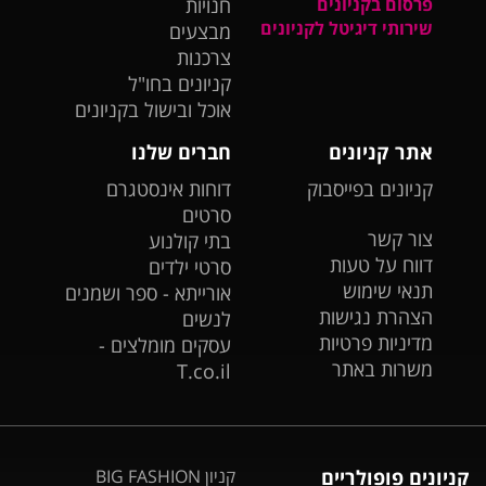
פרסום בקניונים
חנויות
שירותי דיגיטל לקניונים
מבצעים
צרכנות
קניונים בחו"ל
אוכל ובישול בקניונים
אתר קניונים
חברים שלנו
קניונים בפייסבוק
דוחות אינסטגרם
סרטים
צור קשר
בתי קולנוע
דווח על טעות
סרטי ילדים
תנאי שימוש
אורייתא - ספר ושמנים
הצהרת נגישות
לנשים
מדיניות פרטיות
עסקים מומלצים -
משרות באתר
T.co.il
קניונים פופולריים
קניון BIG FASHION