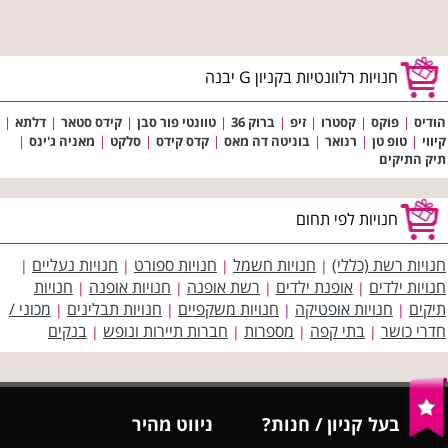
חנויות רלוונטיות בקניון G יבנה
הודיס
|
פוקס
|
קסטרו
|
זיפ
|
ברוק 36
|
טוונטי פור סבן
|
קידס סטאר
|
דלתא
|
קיווי
|
טופ טן
|
רנואר
|
בוניטה דה מאס
|
קדס קידס
|
סלקט
|
מאניה ג'ינס
|
תיק התיקים
חנויות לפי תחום
חנויות רשת (כללי)
חנויות חשמל
חנויות ספורט
חנויות נעליים
|
|
|
|
חנויות ילדים
אופנת ילדים
רשת אופנה
חנויות אופנה
חנויות
|
|
|
|
תיקים
חנויות אופטיקה
חנויות משקפיים
חנויות תבלינים
מכוני /
|
|
|
|
חדרי כושר
בתי קפה
מספרות
חברות תיירות ונופש
בנקים
|
|
|
|
בעל קניון / חנות?
ניווט מהיר