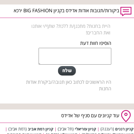
ביקורות/תגובות אודות אדידס בקניון BIG FASHION ירכא
היית בחנות? מתכנן/ת ללכת? שתף/י אותנו
ואת החברים!
הוסיפו חוות דעת
היו הראשונים לכתוב כאן תגובה/ביקורת אודות
החנות
עוד קניונים עם סניף של אדידס
(רעננה)
(תל אביב)
(רמת אביב)
קניון רננים
|
קניון עזריאלי
|
קניון רמת אביב
|