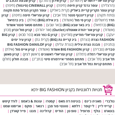
(ירושלים)
(רמת גן)
קניון עזריאלי ירושלים
|
קניון אילון
|
קניון שבעת הכוכבים
(הרצליה)
(חיפה)
(חיפה)
|
עופר גרנד קניון חיפה
|
קניון CINEMALL (סינמול)
|
(קרית ביאליק)
קניון עופר הקריון קריית ביאליק
|
עופר הקניון הגדול פתח תקווה
(פתח תקוה)
(תל אביב)
(חיפה)
|
קניון דיזנגוף סנטר
|
קניון עזריאלי חיפה
|
קניון
(ירושלים)
(אשדוד)
(אילת)
הדר
|
קניון סי מול
|
ביג אילת (BIG)
|
ביג כרמיאל
(כרמיאל)
(באר שבע)
(BIG)
|
ביג באר שבע (BIG)
|
מתחם סטאר סנטר אשדוד
(אשדוד)
(אור יהודה)
(זכרון
|
קניון אור יהודה אאוטלט (Outlet)
|
קניון מול זכרון
יעקב)
(מודיעין)
(כפר סבא)
|
קניון עזריאלי מודיעין
|
קניון G כפר סבא
|
קניון BIG
(נצרת)
(קרית גת)
FASHION נצרת
|
ביג קריית גת (BIG)
|
קניון עיר ימים
(נתניה)
(נצרת עלית)
|
מבנה נצרת עילית
|
קניון BIG FASHION DANILOF
(טבריה)
(אשדוד)
(אילת)
טבריה
|
קניון BIG FASHION אשדוד
|
קניון אייס מול
|
(רמלה)
(ראשון לציון)
קניון עזריאלי רמלה
|
קניון עזריאלי ראשונים
|
קניון פאשן
(תל אביב)
(נתב"ג)
(חולון)
תל אביב
|
מתחם מסחרי איירפורט סיטי
|
מבנה חולון
(תל אביב)
|
מתחם קניות נמל תל אביב
חנויות רלוונטיות בקניון BIG FASHION ירכא
גולברי
|
מאניה ג'ינס
|
בוניטה דה מאס
|
קסטרו
|
עונות & ג'אמפ
|
לורד קיטש
|
קרייזי ליין
|
לי קופר
|
דלתא
|
טוונטי פור סבן
|
רנואר
|
פוקס
|
אריסטו שמט
|
בוגארט
|
גולף
|
פרופיל
|
טופ טן
|
הודיס
|
קרולינה
|
מנגו
|
פייר קארדן
|