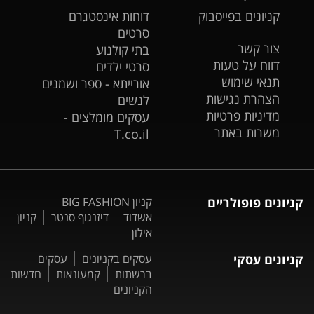
קניונים בפייסבוק
דוחות אינסטגרם
סרטים
צור קשר
בתי קולנוע
דווח על טעות
סרטי ילדים
תנאי שימוש
אורייתא - ספר ושמנים
הצהרת נגישות
לנשים
מדיניות פרטיות
עסקים מומלצים -
משרות באתר
T.co.il
קניונים פופולריים
קניון BIG FASHION
אשדוד
דיזנגוף סנטר
קניון
אילון
קניונים עסקי
עסקים בקניונים
עסקים
ברשתות
קמעונאות
חדשות
הקניונים