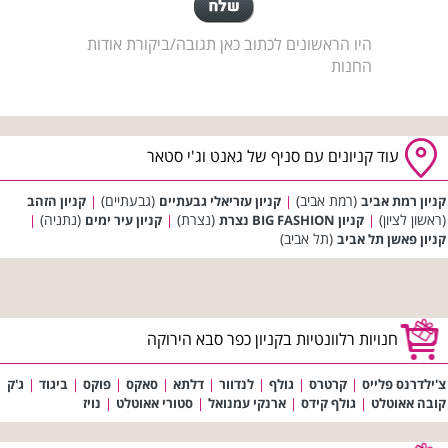
היו הראשונים לכתוב כאן תגובה/ביקורת אודות
החנות
עוד קניונים עם סניף של גאנט וג'י סטאר
(רמת אביב)
(גבעתיים)
קניון רמת אביב
|
קניון עזריאלי גבעתיים
|
קניון הזהב
(ראשון לציון)
(נצרת)
(נתניה)
|
קניון BIG FASHION נצרת
|
קניון עיר ימים
|
(תל אביב)
קניון פאשן תל אביב
חנויות רלוונטיות בקניון כפר סבא הירוקה
צ'ילדרנס פלייס
|
קרטרס
|
גולף
|
לנדוור
|
דלתא
|
סאקס
|
פוקס
|
ביגוד
|
ג'ק
קובה אאוטלט
|
גולף קידס
|
ארנקי עמנואל
|
סטורי אאוטלט
|
נויז