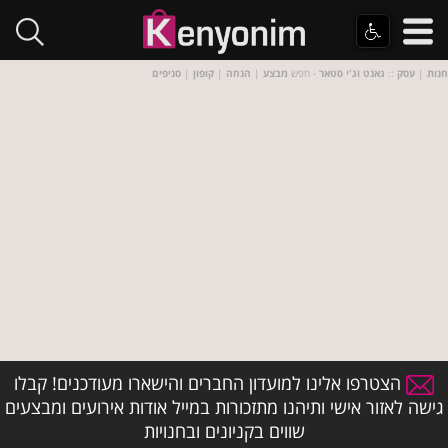
חנות
|
עסק
::
גאנט וג'י סטאר
- חפש
מבצע
|
הנחה
|
קופון
|
סניפים
הצטרפו אלינו למועדון החברים והישארו מעודכנים! קבלו
גישה לאזור אישי ותיהנו מתזכורות במייל אודות אירועים ומבצעים
שווים בקניונים ובחנויות