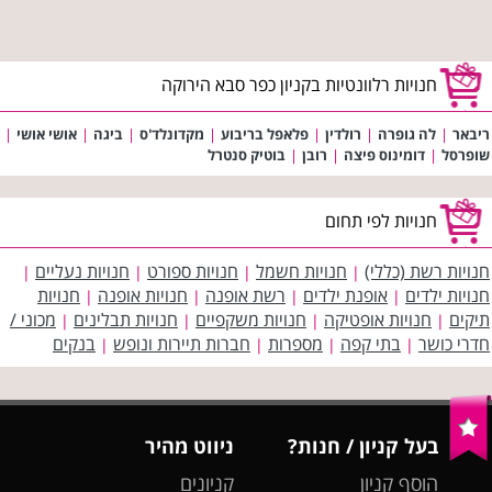
חנויות רלוונטיות בקניון כפר סבא הירוקה
ריבאר
|
לה גופרה
|
רולדין
|
פלאפל בריבוע
|
מקדונלד'ס
|
ביגה
|
אושי אושי
|
שופרסל
|
דומינוס פיצה
|
רובן
|
בוטיק סנטרל
חנויות לפי תחום
חנויות רשת (כללי)
חנויות חשמל
חנויות ספורט
חנויות נעליים
|
|
|
|
חנויות ילדים
אופנת ילדים
רשת אופנה
חנויות אופנה
חנויות
|
|
|
|
תיקים
חנויות אופטיקה
חנויות משקפיים
חנויות תבלינים
מכוני /
|
|
|
|
חדרי כושר
בתי קפה
מספרות
חברות תיירות ונופש
בנקים
|
|
|
|
בעל קניון / חנות?
ניווט מהיר
הוסף קניון
קניונים