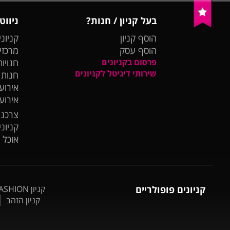
בעל קניון / חנות?
ניווט
הוסף קניון
קניוני
הוסף עסק
מרכזי
פרסום בקניונים
חנויות
שירותי דיגיטל לקניונים
חנות
אירועי
אירוע
צרכנו
קניונ
אוכל 
קניונים פופולריים
קניון BIG FASHION אשדוד
קניון הזהב