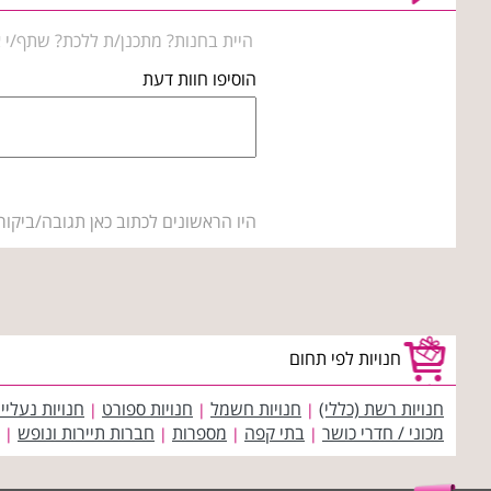
היית בחנות? מתכנן/ת ללכת? שתף/י א
הוסיפו חוות דעת
היו הראשונים לכתוב כאן תגובה/ביקור
חנויות לפי תחום
חנויות רשת (כללי)
חנויות חשמל
חנויות ספורט
חנויות נעליי
|
|
|
מכוני / חדרי כושר
בתי קפה
מספרות
חברות תיירות ונופש
|
|
|
|