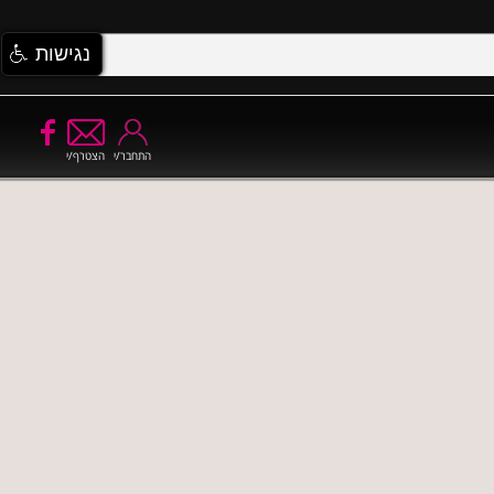
נגישות
התחבר/י
הצטרף/י