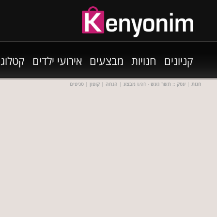
קניונים
חנויות
מבצעים
אירועי ילדים
קטלוגי
חנות
|
עסק
::
תשר געש
- חפש
מבצע
|
הנחה
|
קופון
|
סניפים