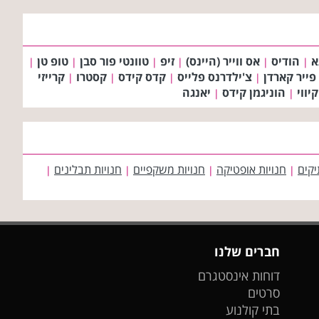
א
הודיס
אס ווייר (היינס)
זיפ
טוונטי פור סבן
טופ טן
|
|
|
|
|
|
פייר קארדן
צ'ילדרנס פלייס
קדס קידס
קסטרו
קרייזי
|
|
|
|
קיווי
הוניגמן קידס
יאנגה
|
|
יקים
חנויות אופטיקה
חנויות משקפיים
חנויות תבלינים
|
|
|
|
חברים שלנו
דוחות אינסטגרם
סרטים
בתי קולנוע