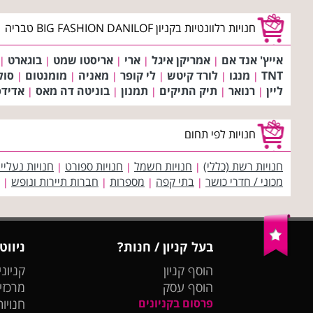
חנויות רלוונטיות בקניון BIG FASHION DANILOF טבריה
אייץ' אנד אם
אמריקן איגל
ארי
אריסטו שמט
בוגארט
|
|
|
|
|
TNT
מנגו
לורד קיטש
לי קופר
מאניה
מומנטום
סול
|
|
|
|
|
|
ליין
רנואר
תיק התיקים
תמנון
בוניטה דה מאס
אדידס
|
|
|
|
|
חנויות לפי תחום
חנויות רשת (כללי)
חנויות חשמל
חנויות ספורט
חנויות נעליי
|
|
|
מכוני / חדרי כושר
בתי קפה
מספרות
חברות תיירות ונופש
|
|
|
|
בעל קניון / חנות?
ניווט
הוסף קניון
קניוני
הוסף עסק
מרכזי
פרסום בקניונים
חנויות