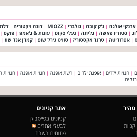
ארנקי אולגה
ג'ק קובה
גולברי
MIOZZ
דונה ויקטוריה
דלת
|
|
|
|
|
וג
סטודיו פאשה
גליתה
נעלי סקופ
עונות & ג'אמפ
פוקס
|
|
|
|
|
|
אפרודיטה
טרנד אקססוריז
סוויט גירל שופ
קמדן אנד שוז
|
|
|
|
|
ם
חנויות ילדים
אופנת ילדים
רשת אופנה
חנויות אופנה
חנויות ת
|
|
|
|
|
בנקים
 מהיר
אתר קניונים
ם
קניונים בפייסבוק
 קניות
לבעלי אתרים
פתוחים בשבת