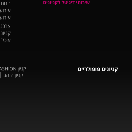
שירותי דיגיטל לקניונים
חנות
אירועי
אירוע
צרכנו
קניונ
אוכל 
קניונים פופולריים
קניון BIG FASHION אשדוד
קניון הזהב