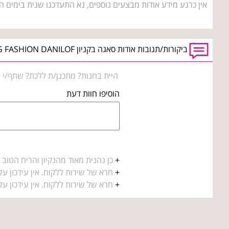
אין כרגע מידע אודות מבצעים נוספים, נא התעדכנו שנית בימים ה
ביקורות/תגובות אודות סאגה בקניון BIG FASHION DANILOF טבריה
היית בחנות? מתכנן/ת ללכת? שתף/י א
הוסיפו חוות דעת
+
כן נהנית מאוד מהנקיון והריח הטוב ל
+
חרא של שירות ללקוח. אין עידכון על
+
חרא של שירות ללקוח. אין עידכון על