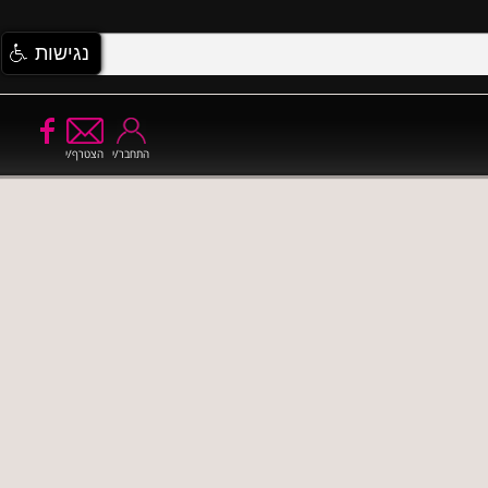
נגישות
התחבר/י
הצטרף/י