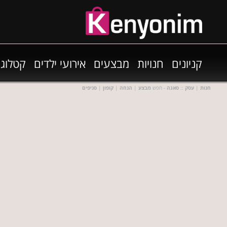
קניונים
חנויות
מבצעים
אירועי ילדים
קטלוגי
חנות
|
עסק
::
סאגה
- חפש
מבצע
|
הנחה
|
קופון
|
סניפים