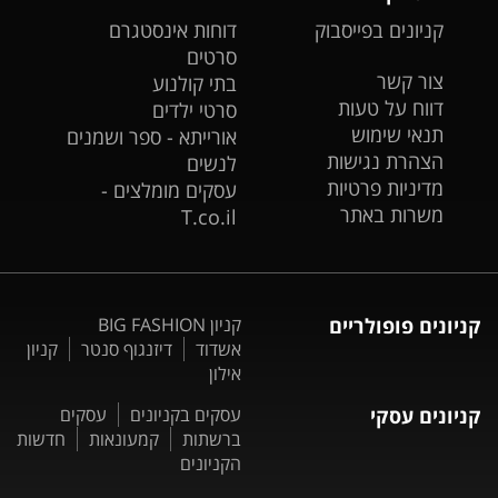
קניונים בפייסבוק
דוחות אינסטגרם
סרטים
צור קשר
בתי קולנוע
דווח על טעות
סרטי ילדים
תנאי שימוש
אורייתא - ספר ושמנים
הצהרת נגישות
לנשים
מדיניות פרטיות
עסקים מומלצים -
משרות באתר
T.co.il
קניונים פופולריים
קניון BIG FASHION
אשדוד
דיזנגוף סנטר
קניון
אילון
קניונים עסקי
עסקים בקניונים
עסקים
ברשתות
קמעונאות
חדשות
הקניונים