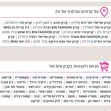
עוד קניונים עם סניף של נויז
(אילת)
(ראשון לציון)
(ירושלים)
קניון עזריאלי מול הים
|
קניון הזהב
|
קניון הדר
|
(אשדוד)
(נצרת)
קניון סי מול
|
קניון BIG FASHION נצרת
|
ביג קריית גת (BIG)
(קרית גת)
(נתניה)
(בית שמש)
|
קניון עיר ימים
|
קניון BIG FASHION בית שמש
(אשדוד)
(רמלה)
|
קניון BIG FASHION אשדוד
|
קניון עזריאלי רמלה
|
קניון
(נהריה)
(כפר סבא)
(יהוד)
ארנה נהריה
|
קניון כפר סבא הירוקה
|
ביג יהוד (BIG)
חנויות רלוונטיות בקניון אייס מול
אדידס
|
אייס קיוב
|
אייס ספורט
|
אמפוריום
|
אפרודיטה
|
אקססורייז
|
אריסטו
שמט
|
בוטיקי
|
בוניטה דה מאס
|
בורדרליין
|
ביקיני ברזיל
|
גליתה
|
ג'ק קובה
|
דונה ויקטוריה
|
דלתא
|
הודיס
|
הוניגמן קידס
|
זיוה דאור
|
טוונטי פור סבן
|
טופשופ
|
טימברלנד
|
לי קופר
|
מאניה
|
מטרו סיטי
|
מנגו
|
נאוטיקה
|
פרייבט
קולקשן
|
סטודיו פאשה
|
פוקס
|
צ'ילדרנס פלייס
|
קיווי
|
קסטרו קידס
|
קסטרו
קידס
|
רנואר מן
|
אס ווייר (היינס)
|
תיק התיקים
|
עדיקה