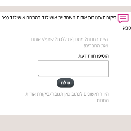
ביקורות/תגובות אודות משחקיית אושילנד במתחם אושילנד כפר
סבא
היית בחנות? מתכנן/ת ללכת? שתף/י אותנו
ואת החברים!
הוסיפו חוות דעת
היו הראשונים לכתוב כאן תגובה/ביקורת אודות
החנות