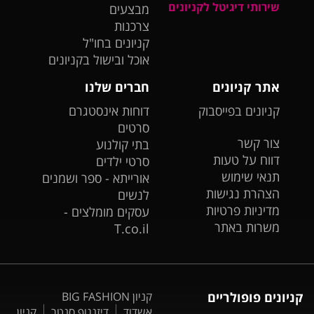
שירותי דיגיטל לקניונים
מבצעים
צרכנות
קניונים בחו"ל
אוכל ובישול בקניונים
אתר קניונים
חברים שלנו
קניונים בפייסבוק
דוחות אינסטגרם
סרטים
צור קשר
בתי קולנוע
דווח על טעות
סרטי ילדים
תנאי שימוש
אורייתא - ספר ושמנים
הצהרת נגישות
לנשים
מדיניות פרטיות
עסקים מומלצים -
משרות באתר
T.co.il
קניונים פופולריים
קניון BIG FASHION
אשדוד
דיזנגוף סנטר
קניון