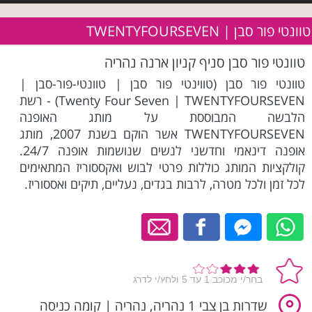
טוונטי פור סבן | TWENTYFOURSEVEN
טוונטי פור סבן סניף קניון ארנה נהריה
טוונטי פור סבן (טווינטי פור סבן | טוונטי-פור-סבן |
Twenty Four Seven | TWENTYFOURSEVEN) - רשת
הלבשה המבוססת על מותג האופנה
TWENTYFOURSEVEN אשר הוקם בשנת 2007, מותג
אופנה דינאמי וחדשני לנשים שנושמות אופנה 24/7.
קולקציות המותג כוללות פרטי לבוש ואקססוריז המתאימים
לכל זמן ולכל מטרה, לרבות בגדים, נעליים, תיקים ואססוריז.
שדרות בן צבי 1 נהריה, נהריה
|
קומה כניסה