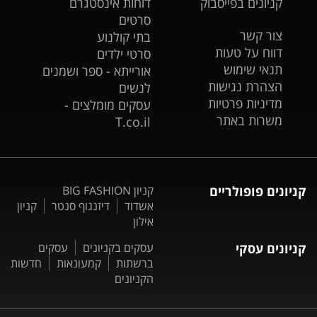
קניונים בפייסבוק
דוחות אינסטגרם
סרטים
צור קשר
בתי קולנוע
דווח על טעות
סרטי ילדים
תנאי שימוש
אורייתא - ספר ושמנים
הצהרת נגישות
לנשים
מדיניות פרטיות
עסקים מומלצים -
משרות באתר
T.co.il
קניונים פופולריים
קניון BIG FASHION
אשדוד
דיזנגוף סנטר
קניון
אילון
קניונים עסקי
עסקים בקניונים
עסקים
ברשתות
קמעונאות
חדשות
הקניונים