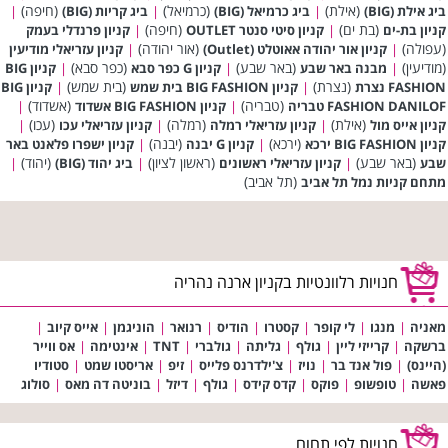
(אילת)
(כרמיאל)
(חיפה)
ביג אילת (BIG)
|
ביג כרמיאל (BIG)
|
ביג קריות (BIG)
|
(בת ים)
(חיפה)
קניון בת-ים
|
קניון סיטי סנטר OUTLET
|
קניון פרנדלי בעמק
(עפולה)
(אור יהודה)
|
קניון אור יהודה אאוטלט (Outlet)
|
קניון עזריאלי מודיעין
(מודיעין)
(באר שבע)
(כפר סבא)
|
מבנה באר שבע
|
קניון G כפר סבא
|
קניון BIG
(נצרת)
(בית שמש)
FASHION נצרת
|
קניון BIG FASHION בית שמש
|
קניון BIG
(טבריה)
(אשדוד)
FASHION DANILOF טבריה
|
קניון BIG FASHION אשדוד
|
(אילת)
(רמלה)
(עכו)
קניון אייס מול
|
קניון עזריאלי רמלה
|
קניון עזריאלי עכו
|
(ירכא)
(יבנה)
קניון BIG FASHION ירכא
|
קניון G יבנה
|
קניון ישפרו פלאנט באר
(באר שבע)
(ראשון לציון)
(יהוד)
שבע
|
קניון עזריאלי ראשונים
|
ביג יהוד (BIG)
|
(תל אביב)
מתחם קניות נמל תל אביב
חנויות רלוונטיות בקניון ארנה נהריה
מאניה
|
מנגו
|
לי קופר
|
קסטרו
|
הודיס
|
רנואר
|
הוניגמן
|
אייס קיוב
|
ברשקה
|
קרייזי ליין
|
גולף
|
גליתה
|
גולברי
|
TNT
|
אינטימה
|
אס ווייר
(היינס)
|
פול אנד בר
|
נויז
|
צ'ילדרנס פלייס
|
זיפ
|
אריסטו שמט
|
סטודיו
פאשה
|
טופשופ
|
פוקס
|
קדס קידס
|
גולף
|
דיזל
|
בוניטה דה מאס
|
סולוג
חנויות לפי תחום