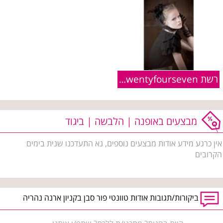
רשת Twentyfourseven :: פריטים מקולקציית חורף 2010/11
מבצעים באופנה | הלבשה | ביגוד
אין כרגע מידע אודות מבצעים נוספים, נא התעדכנו שנית בימים
הקרובים
ביקורות/תגובות אודות טוונטי פור סבן בקניון ארנה נהריה