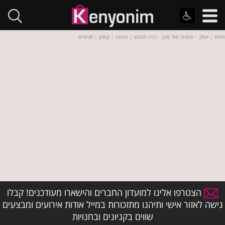
חנות
|
עסק
::
טוונטי פור סבן
- חפש
מבצע
|
הנחה
|
קופון
|
סניפים
הצטרפו אלינו למועדון החברים והישארו מעודכנים! קבלו
גישה לאזור אישי ותיהנו מתזכורות במייל אודות אירועים ומבצעים
שווים בקניונים ובחנויות