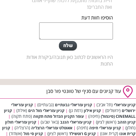
היית בחנות? מתכנן/ת ללכת? שתף/י אותנו
ואת החברים!
הוסיפו חוות דעת
היו הראשונים לכתוב כאן תגובה/ביקורת אודות
החנות
עוד קניונים עם סניף של טוונטי פור סבן
(תל אביב)
(גבעתיים)
קניון עזריאלי
|
קניון עזריאלי גבעתיים
|
קניון עזריאלי
(ירושלים)
(רמת גן)
(אילת)
ירושלים
|
קניון אילון
|
קניון עזריאלי מול הים
|
קניון
(חיפה)
(פתח תקוה)
CINEMALL (סינמול)
|
עופר הקניון הגדול פתח תקווה
|
(ראשון לציון)
(באר שבע)
קניון הזהב
|
קניון עזריאלי הנגב
|
קניון עזריאלי חולון
(חולון)
(חיפה)
(הרצליה)
|
קניון עזריאלי חיפה
|
אאוטלט עזריאלי הרצליה
|
קניון
(קרית אונו)
(ראשון לציון)
(אשדוד)
קרית אונו
|
קניון G רוטשילד
|
קניון סי מול
|