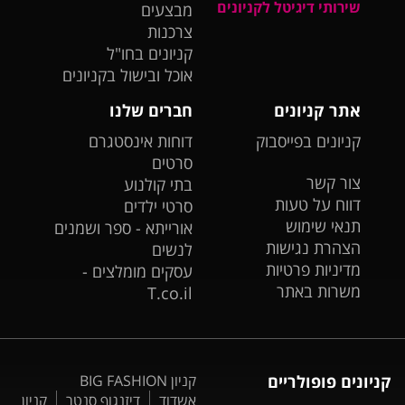
שירותי דיגיטל לקניונים
מבצעים
צרכנות
קניונים בחו"ל
אוכל ובישול בקניונים
אתר קניונים
חברים שלנו
קניונים בפייסבוק
דוחות אינסטגרם
סרטים
צור קשר
בתי קולנוע
דווח על טעות
סרטי ילדים
תנאי שימוש
אורייתא - ספר ושמנים
הצהרת נגישות
לנשים
מדיניות פרטיות
עסקים מומלצים -
משרות באתר
T.co.il
קניונים פופולריים
קניון BIG FASHION
אשדוד
דיזנגוף סנטר
קניון