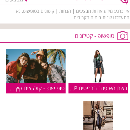
אין כרגע מידע אודות מבצעים | הנחות | קופונים בטופשופ. נא
התעדכנו שנית בימים הקרובים
טופשופ - קטלוגים
רשת האופנה הבריטית TOPSHOP משיקה את: קולקציית סתיו-חורף 2018
טופ שופ - קולקצית קיץ 2018