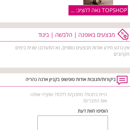
TOPSHOP גאה להציג: קולקציית מעילים לסתיו חורף 2016-17
מבצעים באופנה | הלבשה | ביגוד
אין כרגע מידע אודות מבצעים נוספים, נא התעדכנו שנית בימים
הקרובים
ביקורות/תגובות אודות טופשופ בקניון ארנה נהריה
היית בחנות? מתכנן/ת ללכת? שתף/י אותנו
ואת החברים!
הוסיפו חוות דעת