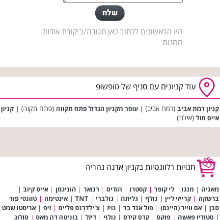
היו הראשונים לכתוב כאן תגובה/ביקורת אודות
החנות
עוד קניונים עם סניף של טופשופ
(רמת אביב)
(פתח תקוה)
קניון רמת אביב
|
עופר הקניון הגדול פתח תקווה
|
קניון
(אילת)
אייס מול
חנויות רלוונטיות בקניון ארנה נהריה
מאניה
|
מנגו
|
לי קופר
|
קסטרו
|
הודיס
|
רנואר
|
הוניגמן
|
אייס קיוב
|
ברשקה
|
קרייזי ליין
|
גולף
|
גליתה
|
גולברי
|
TNT
|
אינטימה
|
טוונטי פור
סבן
|
אס ווייר (היינס)
|
פול אנד בר
|
נויז
|
צ'ילדרנס פלייס
|
זיפ
|
אריסטו שמט
|
סטודיו פאשה
|
פוקס
|
קדס קידס
|
גולף
|
דיזל
|
בוניטה דה מאס
|
סולוג