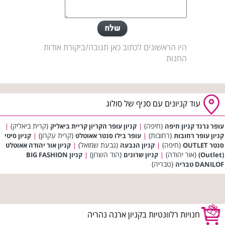
היו הראשונים לכתוב כאן תגובה/ביקורת אודות
החנות
עוד קניונים עם סניף של סולוג
(חיפה)
(קרית ביאליק)
עופר גרנד קניון חיפה
|
קניון עופר הקריון קריית ביאליק
|
(רחובות)
(קרית עקרון)
קניון עופר רחובות
|
עופר בילו סנטר אאוטלט
|
קניון סיטי
(חיפה)
(גבעת שמואל)
סנטר OUTLET
|
קניון הגבעה
|
קניון אור יהודה אאוטלט
(אור יהודה)
(הוד השרון)
(Outlet)
|
קניון שרונים
|
קניון BIG FASHION
(טבריה)
DANILOF טבריה
חנויות רלוונטיות בקניון ארנה נהריה