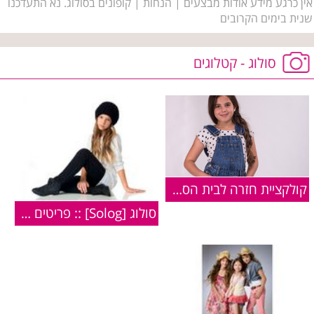
אין כרגע מידע אודות מבצעים | הנחות | קופונים בסולוג. נא התעדכנו
שנית בימים הקרובים
סולוג - קטלוגים
קולקציית חזרה לבית הספר של סולוג
סולוג [Solog] :: פריטים מקולקציית חורף 2010/11