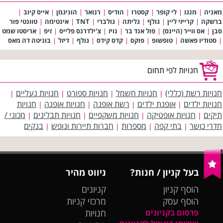
מאניה
|
מנגו
|
לי קופר
|
קסטרו
|
הודיס
|
רנואר
|
הוניגמן
|
אייס קיוב
|
ברשקה
|
קרייזי ליין
|
גולף
|
גליתה
|
גולברי
|
TNT
|
אינטימה
|
טוונטי פור
סבן
|
אס ווייר (היינס)
|
פול אנד בר
|
נויז
|
צ'ילדרנס פלייס
|
זיפ
|
אריסטו שמט
|
סטודיו פאשה
|
טופשופ
|
פוקס
|
קדס קידס
|
גולף
|
דיזל
|
בוניטה דה מאס
חנויות לפי תחום
חנויות רשת (כללי)
חנויות חשמל
חנויות ספורט
חנויות נעליים
|
|
|
|
חנויות ילדים
אופנת ילדים
רשת אופנה
חנויות אופנה
חנויות
|
|
|
|
תיקים
חנויות אופטיקה
חנויות משקפיים
חנויות תבלינים
מכוני /
|
|
|
|
חדרי כושר
בתי קפה
מספרות
חברות תיירות ונופש
בנקים
|
|
|
|
בעל קניון / חנות?
ניווט מהיר
הוסף קניון
קניונים
הוסף עסק
מרכזי קניות
פרסום בקניונים
חנויות