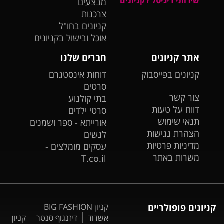
שירותי דיגיטל לקניונים
מבצעים
צרכנות
קניונים בחו"ל
אוכל ובישול בקניונים
אתר קניונים
חברים שלנו
קניונים בפייסבוק
דוחות אינסטגרם
סרטים
צור קשר
בתי קולנוע
דווח על טעות
סרטי ילדים
תנאי שימוש
אורייתא - ספר ושמנים
הצהרת נגישות
לנשים
מדיניות פרטיות
עסקים מומלצים -
משרות באתר
T.co.il
קניונים פופולריים
קניון BIG FASHION
אשדוד
דיזנגוף סנטר
קניון