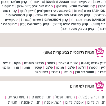
(תל אביב)
(אור יהודה)
(זכרון
|
קניון אור יהודה אאוטלט (Outlet)
|
קניון מול זכרון
יעקב)
(מודיעין)
(באר שבע)
|
קניון עזריאלי מודיעין
|
מבנה באר שבע
|
קניון BIG
(נצרת)
(ראשון לציון)
FASHION נצרת
|
G סינמה סיטי ראשון לציון
|
קניון רמות
(ירושלים)
(בית שמש)
|
קניון BIG FASHION בית שמש
|
קניון BIG FASHION
(טבריה)
(אשדוד)
DANILOF טבריה
|
קניון BIG FASHION אשדוד
|
קניון אייס
(אילת)
(רמלה)
(עכו)
מול
|
קניון עזריאלי רמלה
|
קניון עזריאלי עכו
|
קניון G יבנה
(יבנה)
(חיפה)
|
קניון ביג צ'ק פוסט
חנויות רלוונטיות בביג קריות (BIG)
אייץ אנד או (H&O)
|
עונות & ג'אמפ
|
רנואר
|
פרפקט מותגים
|
פוקס
|
קרייזי
ליין
|
קסטרו
|
דלתא
|
סלקט
|
תמנון
|
סלקט
|
קסטרו
|
תמנון
|
אניו
|
ארנקי
אולגה
|
טוונטי פור סבן
|
מיניסו
|
גולברי
|
דיוטי מוטי
חנויות לפי תחום
חנויות רשת (כללי)
חנויות חשמל
חנויות ספורט
חנויות נעליים
|
|
|
|
חנויות ילדים
אופנת ילדים
רשת אופנה
חנויות אופנה
חנויות
|
|
|
|