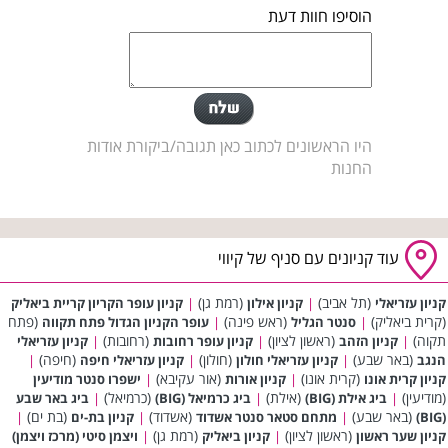
הוסיפו חוות דעת
היו הראשונים לכתוב כאן תגובה/ביקורת אודות
החנות
עוד קניונים עם סניף של קיווי
(תל אביב)
(רמת גן)
קניון עזריאלי
|
קניון אילון
|
קניון עופר הקריון קריית ביאליק
(קרית ביאליק)
(ראש פינה)
(פתח
|
סנטר הגליל
|
עופר הקניון הגדול פתח תקווה
תקוה)
(ראשון לציון)
(רחובות)
|
קניון הזהב
|
קניון עופר רחובות
|
קניון עזריאלי
(באר שבע)
(חולון)
(חיפה)
הנגב
|
קניון עזריאלי חולון
|
קניון עזריאלי חיפה
|
(קרית אונו)
(אור עקיבא)
קניון קרית אונו
|
קניון אורות
|
ישפרו סנטר מודיעין
(מודיעין)
(אילת)
(כרמיאל)
|
ביג אילת (BIG)
|
ביג כרמיאל (BIG)
|
ביג באר שבע
(באר שבע)
(אשדוד)
(בת ים)
(BIG)
|
מתחם סטאר סנטר אשדוד
|
קניון בת-ים
|
(ראשון לציון)
(רמת גן)
קניון שער ראשון
|
קניון ביאליק
|
ויצמן סיטי (מרכז ויצמן)