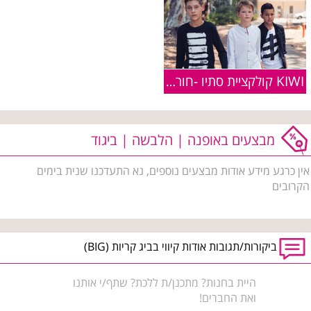
KIWI קולקציית סתיו -חורף 2018/19
מבצעים באופנה | הלבשה | ביגוד
אין כרגע מידע אודות מבצעים נוספים, נא התעדכנו שנית בימים
הקרובים
ביקורות/תגובות אודות קיווי בביג קריות (BIG)
היית בחנות? מתכנן/ת ללכת? שתף/י אותנו
ואת החברים!