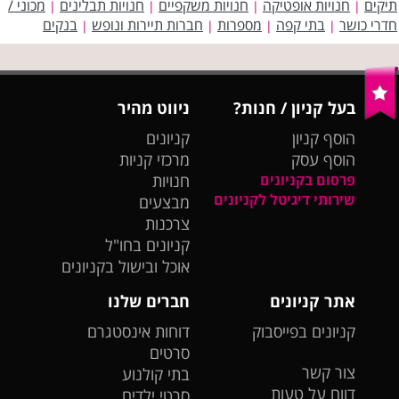
תיקים
חנויות אופטיקה
חנויות משקפיים
חנויות תבלינים
מכוני /
|
|
|
|
חדרי כושר
בתי קפה
מספרות
חברות תיירות ונופש
בנקים
|
|
|
|
בעל קניון / חנות?
ניווט מהיר
הוסף קניון
קניונים
הוסף עסק
מרכזי קניות
פרסום בקניונים
חנויות
שירותי דיגיטל לקניונים
מבצעים
צרכנות
קניונים בחו"ל
אוכל ובישול בקניונים
אתר קניונים
חברים שלנו
קניונים בפייסבוק
דוחות אינסטגרם
סרטים
צור קשר
בתי קולנוע
דווח על טעות
סרטי ילדים