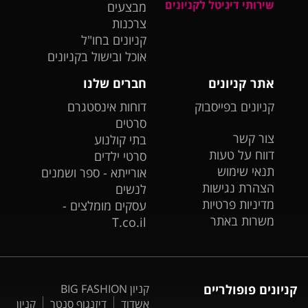
שירותי דיגיטל לקניונים
מבצעים
צרכנות
קניונים בחו"ל
אוכל ובישול בקניונים
אתר קניונים
חברים שלנו
קניונים בפייסבוק
דוחות אינסטגרם
סרטים
צור קשר
בתי קולנוע
דווח על טעות
סרטי ילדים
תנאי שימוש
אורייתא - ספר ושמנים
הצהרת נגישות
לנשים
מדיניות פרטיות
עסקים מומלצים -
משרות באתר
T.co.il
קניונים פופולריים
קניון BIG FASHION
אשדוד
דיזנגוף סנטר
קניון