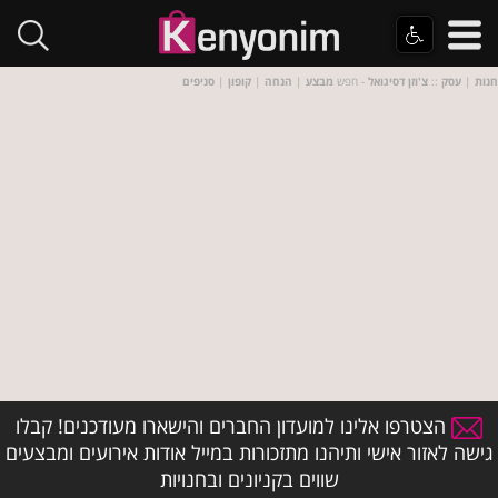
חנות
|
עסק
::
צ'וזן דסיגואל
- חפש
מבצע
|
הנחה
|
קופון
|
סניפים
הצטרפו אלינו למועדון החברים והישארו מעודכנים! קבלו
גישה לאזור אישי ותיהנו מתזכורות במייל אודות אירועים ומבצעים
שווים בקניונים ובחנויות