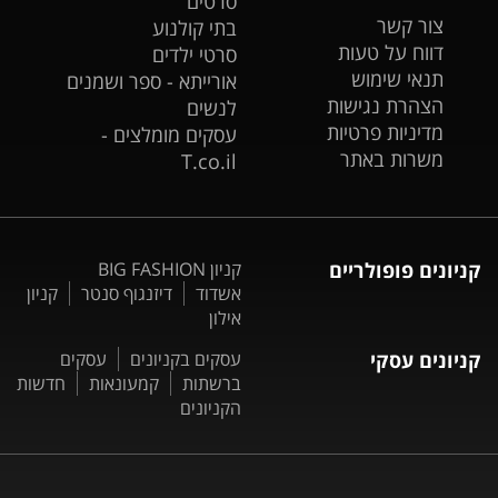
סרטים
צור קשר
בתי קולנוע
דווח על טעות
סרטי ילדים
תנאי שימוש
אורייתא - ספר ושמנים
הצהרת נגישות
לנשים
מדיניות פרטיות
עסקים מומלצים -
משרות באתר
T.co.il
קניונים פופולריים
קניון BIG FASHION
אשדוד
דיזנגוף סנטר
קניון
אילון
קניונים עסקי
עסקים בקניונים
עסקים
ברשתות
קמעונאות
חדשות
הקניונים