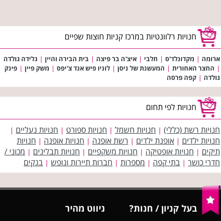
חנויות רלוונטיות במרכז קניות חוצות שפיים
ארומה
|
מקדונלד'ס
|
חלבי
|
איצ'ה בר פיצה
|
בית הבירה והיין
|
גלידה גולדה
|
החצר האחורית
|
המעשנת של ניסן
|
לוניו פיש אנד צ'יפס
|
משק פיין
|
פינק
גולדה
|
קפה פרסה
חנויות לפי תחום
חנויות רשת (כללי)
חנויות חשמל
חנויות ספורט
חנויות נעליים
|
|
|
|
חנויות ילדים
אופנת ילדים
רשת אופנה
חנויות אופנה
חנויות
|
|
|
|
תיקים
חנויות אופטיקה
חנויות משקפיים
חנויות תבלינים
מכוני /
|
|
|
|
חדרי כושר
בתי קפה
מספרות
חברות תיירות ונופש
בנקים
|
|
|
|
בעל קניון / חנות?
ניווט מהיר