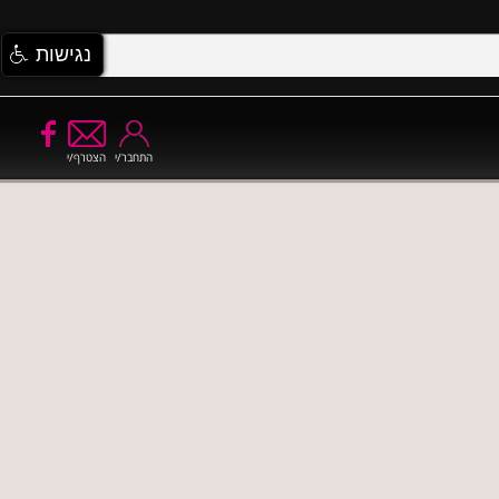
נגישות
התחבר/י
הצטרף/י