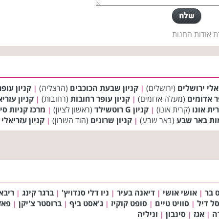
ת אודות החנות
יאלי ירושלים
(ירושלים)
קניון שבעת הכוכבים
(הרצליה)
קניון עופר
|
|
ר אדומים
(מעלה אדומים)
קניון עופר רחובות
(רחובות)
קניון עזרי
|
|
רית אונו
(קרית אונו)
קניון G רוטשילד
(ראשון לציון)
מרכז קניות סיט
|
|
(באר שבע)
קניון שרונים
(הוד השרון)
קניון עזריאלי
|
|
 בר
אושי אושי
דיאנה בעיר
ניו דלי סנדויץ'
ברגר קינג
ריבא
|
|
|
|
|
ל דיל
סוויט טיים
סופט קוקיז
ג'אסט ביף
ברוסטר צ'יקן
פאז
|
|
|
|
|
ה
אגז
סינבון
וניליה
|
|
|