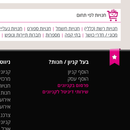
חנויות לפי תחום
חנויות רשת (כללי)
חנויות חשמל
חנויות ספורט
חנויות נעליי
|
|
|
מכוני / חדרי כושר
בתי קפה
מספרות
חברות תיירות ונופש
|
|
|
|
בעל קניון / חנות?
ניווט
הוסף קניון
קניוני
הוסף עסק
מרכזי
פרסום בקניונים
חנויות
שירותי דיגיטל לקניונים
חנות
אירועי
אירוע
צרכנו
קניונ
אוכל 