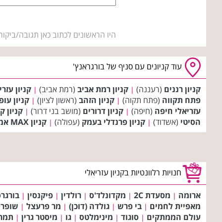
היו הראשונים לכתוב כאן תגובה/ביקור
עוד קניונים עם סניף של בורגראנץ'
קניון רננים
(רעננה)
קניון רמת אביב
(רמת אביב)
קניון עזר
|
|
פתח תקווה
(פתח תקוה)
קניון הזהב
(ראשון לציון)
קניון עופ
|
|
עזריאלי חיפה
(חיפה)
קניון דרורים
(מושב בני דרור)
קניון ק
|
|
הסיטי
(אשדוד)
קניון פרנדלי בעמק
(עפולה)
קניון MAX אמות באר שבע
|
|
חנויות רלוונטיות בקניון עזריאלי
ארומה
מסעדת 2C
מקדונלד'ס
רולדין
פיקנסין
בורגרס
|
|
|
|
|
מאפיית לחמים
בי פרש
גולדה (דוכן)
מר פרעצל
שופרס
|
|
|
|
עולם הממתקים
סוגוד
מינימלטס
גו
מיסטר גרין
תמר
|
|
|
|
|