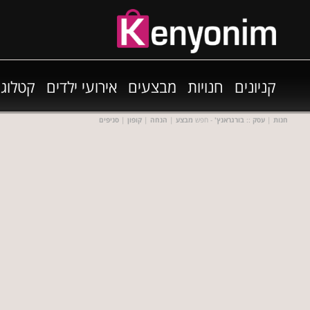
קניונים
חנויות
מבצעים
אירועי ילדים
קטלוגי
חנות
|
עסק
::
בורגראנץ'
- חפש
מבצע
|
הנחה
|
קופון
|
סניפים