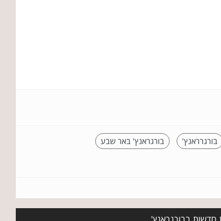
בורגרראנץ'
בורגראנץ' באר שבע
ת חדשות בבורגראנץ'