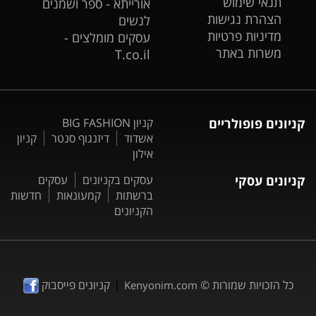
תנאי שימוש
אורייתא - ספר ושמנים
הצהרת נגישות
לנשים
מדיניות פרטיות
עסקים מומלצים -
משרות באתר
T.co.il
קניונים פופולריים
קניון BIG FASHION
אשדוד
דיזנגוף סנטר
קניון
אילון
קניונים עסקי
עסקים בקניונים
עסקים
ברשתות
קמעונאות
חדשות
הקניונים
|
כל הזכויות שמורות ©
קניונים פייסבוק
Kenyonim.com