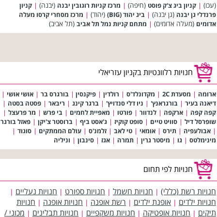
(עכו)
(חיפה)
(יבנה)
|
קניון ביג צ'ק פוסט
|
מרכז קניות רוגובין יבנה
|
קניון
(גן יבנה)
(יהוד)
פרנדלי גן יבנה
|
ביג יהוד (BIG)
|
מרכז מסחרי קרסו מעלה
(מעלה אדומים)
(תל אביב)
אדומים
|
מתחם קניות נמל תל אביב
חנויות רלוונטיות בקניון עזריאלי
ארומה
|
מסעדת 2C
|
מקדונלד'ס
|
רולדין
|
פיקנסין
|
בורגרס בר
|
אושי אושי
|
דיאנה בעיר
|
בורגראנץ'
|
ניו דלי סנדויץ'
|
ברגר קינג
|
ריבאר
|
פסטה בסטה
|
קפה קפה
|
ארקפה
|
לנדוור
|
פורטו
|
מאפיית לחמים
|
בי פרש
|
מר פרעצל
|
שופרסל דיל
|
סוויט טיים
|
סופט קוקיז
|
ג'אסט ביף
|
ברוסטר צ'יקן
|
פאזל בורגר
|
אבולעפיה
|
תירס
|
אומאי
|
טי לאב
|
זלמנ'ס
|
עולם הממתקים
|
סוגוד
|
מינימלטס
|
גו
|
מיסטר גרין
|
תמרה
|
אגז
|
סינבון
|
וניליה
חנויות לפי תחום
חנויות רשת (כללי)
חנויות חשמל
חנויות ספורט
חנויות נעליים
|
|
|
|
חנויות ילדים
אופנת ילדים
רשת אופנה
חנויות אופנה
חנויות
|
|
|
|
תיקים
חנויות אופטיקה
חנויות משקפיים
חנויות תבלינים
מכוני /
|
|
|
|