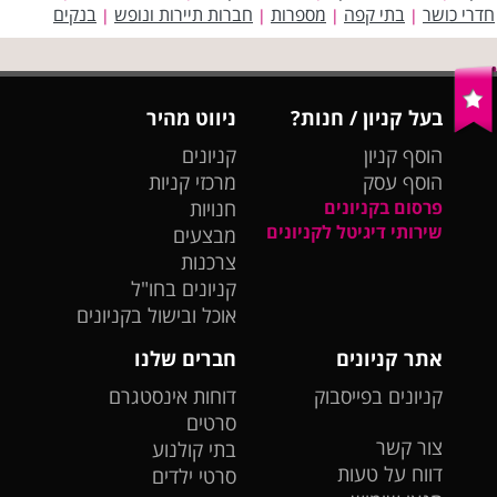
חדרי כושר
בתי קפה
מספרות
חברות תיירות ונופש
בנקים
|
|
|
|
בעל קניון / חנות?
ניווט מהיר
הוסף קניון
קניונים
הוסף עסק
מרכזי קניות
פרסום בקניונים
חנויות
שירותי דיגיטל לקניונים
מבצעים
צרכנות
קניונים בחו"ל
אוכל ובישול בקניונים
אתר קניונים
חברים שלנו
קניונים בפייסבוק
דוחות אינסטגרם
סרטים
צור קשר
בתי קולנוע
דווח על טעות
סרטי ילדים