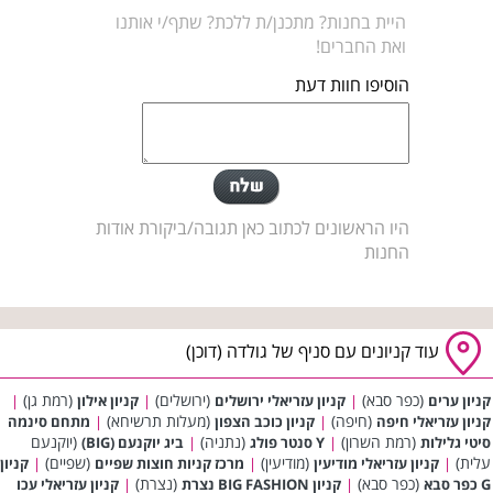
היית בחנות? מתכנן/ת ללכת? שתף/י אותנו
ואת החברים!
הוסיפו חוות דעת
היו הראשונים לכתוב כאן תגובה/ביקורת אודות
החנות
עוד קניונים עם סניף של גולדה (דוכן)
(כפר סבא)
(ירושלים)
(רמת גן)
קניון ערים
|
קניון עזריאלי ירושלים
|
קניון אילון
|
(חיפה)
(מעלות תרשיחא)
קניון עזריאלי חיפה
|
קניון כוכב הצפון
|
מתחם סינמה
(רמת השרון)
(נתניה)
(יוקנעם
סיטי גלילות
|
Y סנטר פולג
|
ביג יוקנעם (BIG)
עלית)
(מודיעין)
(שפיים)
|
קניון עזריאלי מודיעין
|
מרכז קניות חוצות שפיים
|
קניון
(כפר סבא)
(נצרת)
G כפר סבא
|
קניון BIG FASHION נצרת
|
קניון עזריאלי עכו