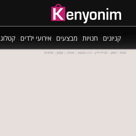
קניונים
חנויות
מבצעים
אירועי ילדים
קטלוגי
חנות
|
עסק
::
קרייזי ליין
- חפש
מבצע
|
הנחה
|
קופון
|
סניפים