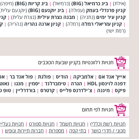
(אילת)
ביג כרמיאל (BIG)
(כרמיאל)
ביג קריות (BIG)
(חיפה)
|
|
קניון פרנדלי בעמק
(עפולה)
ביג יוקנעם (BIG)
(יוקנעם עלית)
|
קניון עיר ימים
(נתניה)
מבנה נצרת עילית
(נצרת עלית)
קניון  FASHION
|
|
קניון עזריאלי רמלה
(רמלה)
קניון ארנה נהריה
(נהריה)
קנ
|
|
|
(רמת ישי)
חנויות רלוונטיות בקניון שבעת הכוכבים
אייץ' אנד אם
אלמביקה
הודיס
פולגת
פול אנד בר
אס 
|
|
|
|
|
דפנה לוינסון HDL
הגרה
טימברלנד
יסמין
מנגו
נאוט
|
|
|
|
|
פיקס
מיננה
צ'ילדרנס פלייס
קרטרס
בורדרליין
טופ ט
|
|
|
|
|
חנויות לפי תחום
חנויות רשת (כללי)
חנויות חשמל
חנויות ספורט
חנויות נעליי
|
|
|
מכוני / חדרי כושר
בתי קפה
מספרות
חברות תיירות ונופש
|
|
|
|