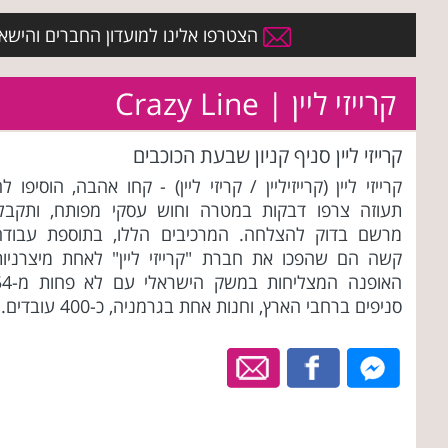
הצטרפו אלינו למועדון החברים והישארו 
קרייזי ליין | Crazy Line
קרייזי ליין סניף קניון שבעת הכוכבים
קרייזי ליין (קרייזיליין / קריזי ליין) - קחו אהבה, הוסיפו ל
תעוזה צרפו דבקות במטרה וחוש עסקי מפותח, ותקבלו
מרשם בדוק להצלחה. המרכיבים הללו, בתוספת עבודה
קשה הם שהפכו את חברת "קרייזי ליין" לאחת מיצרניות
האופנה המצליחות במשק הישראל
סניפים ברחבי הארץ, וחנות אחת בגרמניה, כ-400 עובדים.