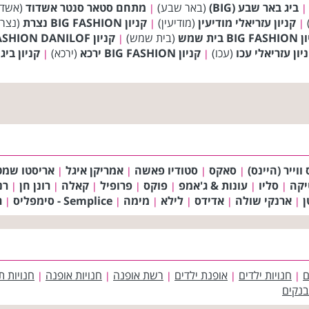
ביג באר שבע (BIG)
(באר שבע)
מתחם סטאר סנטר אשדוד
(אשדו
|
|
קניון עזריאלי מודיעין
(מודיעין)
קניון BIG FASHION נצרת
(נצר
|
|
BIG בית שמש
(בית שמש)
קניון BIG FASHION DANILOF טבריה
|
יון עזריאלי עכו
(עכו)
קניון BIG FASHION ירכא
(ירכא)
קניון ביג
|
|
ווייר (היינס)
סאקס
סטודיו פאשה
אמריקן איגל
אריסטו שמט
|
|
|
|
יקה
סליו
עונות & ג'אמפ
פוקס
פרופיל
קאלה
רונן חן
רנ
|
|
|
|
|
|
|
ן
ארנקי שולה
אדידס
לילא
מימה
Semplice - סימפליס
ר
|
|
|
|
|
|
ם
חנויות ילדים
אופנת ילדים
רשת אופנה
חנויות אופנה
חנויות ת
|
|
|
|
|
בנקים