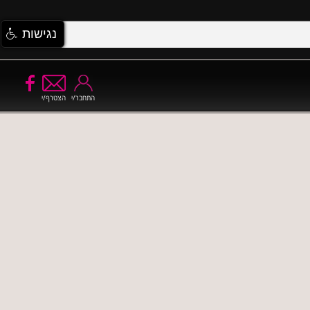
נגישות
התחבר/י
הצטרף/י