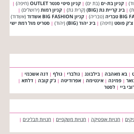
ד)
קניון בת-ים
(בת ים)
קניון סיטי סנטר OUTLET
(חיפה)
|
|
|
ת)
ביג קריית גת (BIG)
(קרית גת)
קניון רמות
(ירושלים)
|
|
|
(טבריה)
קניון BIG FASHION אשדוד
(אשדוד)
|
 צ'ק פוסט
(חיפה)
ביג יהוד (BIG)
(יהוד)
סטריט מול רמת ישי
|
|
בא מאהבה
בילבונג
גולברי
גולף
דנה אשכנזי
|
|
|
|
|
|
ואר
פמינה
אינטימה
אפרודיטה
ג'ק קובה
דלתא
|
|
|
|
|
|
ובי ביי
לסטר
|
יקים
חנויות אופטיקה
חנויות משקפיים
חנויות תבלינים
|
|
|
|