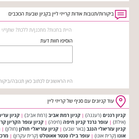
ביקורות/תגובות אודות קרייזי ליין בקניון שבעת הכוכבים
היית בחנות? מתכנן/ת ללכת? שתף/י א
הוסיפו חוות דעת
היו הראשונים לכתוב כאן תגובה/ביקור
עוד קניונים עם סניף של קרייזי ליין
קניון רננים
(רעננה)
קניון רמת אביב
(רמת אביב)
קניון ערי
|
|
(אילת)
עופר גרנד קניון חיפה
(חיפה)
קניון עופר הקריון קר
|
|
קניון עזריאלי הנגב
(באר שבע)
קניון עזריאלי חולון
(חולון)
ג
|
|
אונו
(קרית אונו)
עופר בילו סנטר אאוטלט
(קרית עקרון)
מרכז
|
|