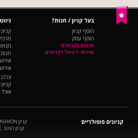
בעל קניון / חנות?
ניווט
הוסף קניון
קניוני
הוסף עסק
מרכזי
פרסום בקניונים
חנויות
שירותי דיגיטל לקניונים
חנות
אירועי
אירוע
צרכנו
קניונ
אוכל 
קניונים פופולריים
קניון BIG FASHION אשדוד
קניון הזהב