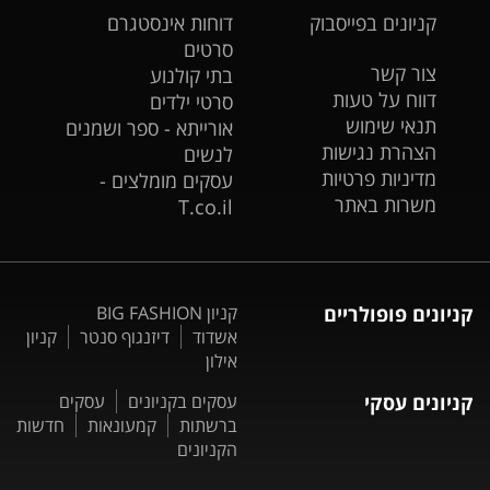
קניונים בפייסבוק
דוחות אינסטגרם
סרטים
צור קשר
בתי קולנוע
דווח על טעות
סרטי ילדים
תנאי שימוש
אורייתא - ספר ושמנים
הצהרת נגישות
לנשים
מדיניות פרטיות
עסקים מומלצים -
משרות באתר
T.co.il
קניונים פופולריים
קניון BIG FASHION
אשדוד
דיזנגוף סנטר
קניון
אילון
קניונים עסקי
עסקים בקניונים
עסקים
ברשתות
קמעונאות
חדשות
הקניונים