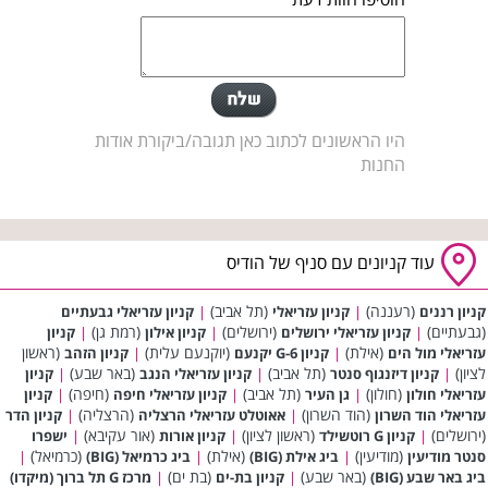
היו הראשונים לכתוב כאן תגובה/ביקורת אודות
החנות
עוד קניונים עם סניף של הודיס
(רעננה)
(תל אביב)
קניון רננים
|
קניון עזריאלי
|
קניון עזריאלי גבעתיים
(גבעתיים)
(ירושלים)
(רמת גן)
|
קניון עזריאלי ירושלים
|
קניון אילון
|
קניון
(אילת)
(יוקנעם עלית)
(ראשון
עזריאלי מול הים
|
קניון G-6 יקנעם
|
קניון הזהב
לציון)
(תל אביב)
(באר שבע)
|
קניון דיזנגוף סנטר
|
קניון עזריאלי הנגב
|
קניון
(חולון)
(תל אביב)
(חיפה)
עזריאלי חולון
|
גן העיר
|
קניון עזריאלי חיפה
|
קניון
(הוד השרון)
(הרצליה)
עזריאלי הוד השרון
|
אאוטלט עזריאלי הרצליה
|
קניון הדר
(ירושלים)
(ראשון לציון)
(אור עקיבא)
|
קניון G רוטשילד
|
קניון אורות
|
ישפרו
(מודיעין)
(אילת)
(כרמיאל)
סנטר מודיעין
|
ביג אילת (BIG)
|
ביג כרמיאל (BIG)
|
(באר שבע)
(בת ים)
ביג באר שבע (BIG)
|
קניון בת-ים
|
מרכז G תל ברוך (מיקדו)