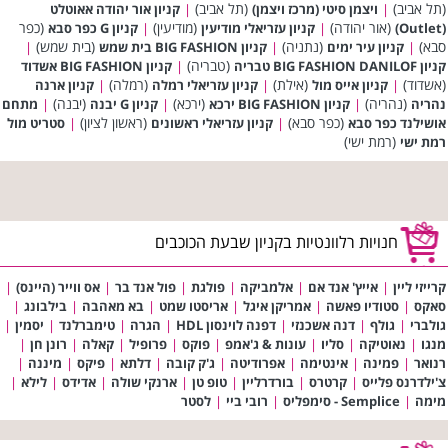
(תל אביב)
(תל אביב)
|
ויצמן סיטי (מרכז ויצמן)
|
קניון אור יהודה אאוטלט
(אור יהודה)
(מודיעין)
(כפר
(Outlet)
|
קניון עזריאלי מודיעין
|
קניון G כפר סבא
סבא)
(נתניה)
(בית שמש)
|
קניון עיר ימים
|
קניון BIG FASHION בית שמש
|
(טבריה)
קניון BIG FASHION DANILOF טבריה
|
קניון BIG FASHION אשדוד
(אשדוד)
(אילת)
(רמלה)
|
קניון אייס מול
|
קניון עזריאלי רמלה
|
קניון ארנה
(נהריה)
(ירכא)
(יבנה)
נהריה
|
קניון BIG FASHION ירכא
|
קניון G יבנה
|
מתחם
(כפר סבא)
(ראשון לציון)
אושילנד כפר סבא
|
קניון עזריאלי ראשונים
|
סטריט מול
(רמת ישי)
רמת ישי
חנויות רלוונטיות בקניון שבעת הכוכבים
קרייזי ליין
|
אייץ' אנד אם
|
אלמביקה
|
פולגת
|
פול אנד בר
|
אס ווייר (היינס)
|
סאקס
|
סטודיו פאשה
|
אמריקן איגל
|
אריסטו שמט
|
בא מאהבה
|
בילבונג
|
גולברי
|
גולף
|
דנה אשכנזי
|
דפנה לוינסון HDL
|
הגרה
|
טימברלנד
|
יסמין
|
מנגו
|
נאוטיקה
|
סליו
|
עונות & ג'אמפ
|
פוקס
|
פרופיל
|
קאלה
|
רונן חן
|
רנואר
|
פמינה
|
אינטימה
|
אפרודיטה
|
ג'ק קובה
|
דלתא
|
פיקס
|
מיננה
|
צ'ילדרנס פלייס
|
קרטרס
|
בורדרליין
|
טופ טן
|
ארנקי שולה
|
אדידס
|
לילא
|
מימה
|
Semplice - סימפליס
|
רובי ביי
|
לסטר