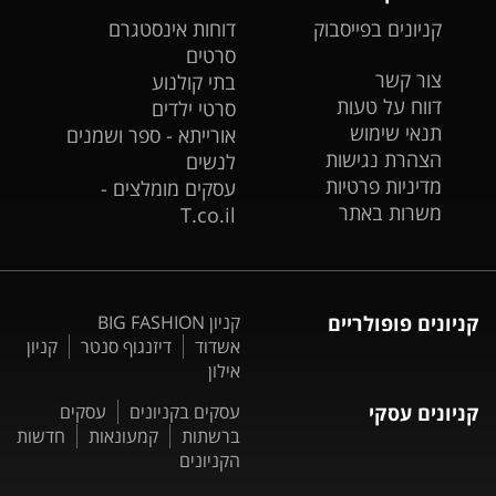
קניונים בפייסבוק
דוחות אינסטגרם
סרטים
צור קשר
בתי קולנוע
דווח על טעות
סרטי ילדים
תנאי שימוש
אורייתא - ספר ושמנים
הצהרת נגישות
לנשים
מדיניות פרטיות
עסקים מומלצים -
משרות באתר
T.co.il
קניונים פופולריים
קניון BIG FASHION
אשדוד
דיזנגוף סנטר
קניון
אילון
קניונים עסקי
עסקים בקניונים
עסקים
ברשתות
קמעונאות
חדשות
הקניונים