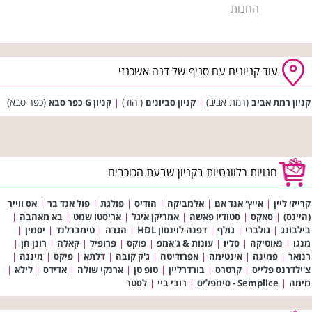
החנות
עוד קניונים עם סניף של דנה אשכנזי
(רמת אביב)
(יהוד)
(כפר סבא)
קניון רמת אביב
|
קניון סביונים
|
קניון G כפר סבא
חנויות רלוונטיות בקניון שבעת הכוכבים
קרייזי ליין
|
אייץ' אנד אם
|
אלמביקה
|
הודיס
|
פולגת
|
פול אנד בר
|
אס ווייר
(היינס)
|
סאקס
|
סטודיו פאשה
|
אמריקן איגל
|
אריסטו שמט
|
בא מאהבה
|
בילבונג
|
גולברי
|
גולף
|
דפנה לוינסון HDL
|
הגרה
|
טימברלנד
|
יסמין
|
מנגו
|
נאוטיקה
|
סליו
|
עונות & ג'אמפ
|
פוקס
|
פרופיל
|
קאלה
|
רונן חן
|
רנואר
|
פמינה
|
אינטימה
|
אפרודיטה
|
ג'ק קובה
|
דלתא
|
פיקס
|
מיננה
|
צ'ילדרנס פלייס
|
קרטרס
|
בורדרליין
|
טופ טן
|
ארנקי שולה
|
אדידס
|
לילא
|
מימה
|
Semplice - סימפליס
|
רובי ביי
|
לסטר