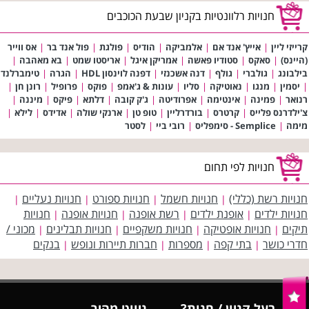
חנויות רלוונטיות בקניון שבעת הכוכבים
קרייזי ליין
|
אייץ' אנד אם
|
אלמביקה
|
הודיס
|
פולגת
|
פול אנד בר
|
אס ווייר
(היינס)
|
סאקס
|
סטודיו פאשה
|
אמריקן איגל
|
אריסטו שמט
|
בא מאהבה
|
בילבונג
|
גולברי
|
גולף
|
דנה אשכנזי
|
דפנה לוינסון HDL
|
הגרה
|
טימברלנד
|
יסמין
|
מנגו
|
נאוטיקה
|
סליו
|
עונות & ג'אמפ
|
פוקס
|
פרופיל
|
רונן חן
|
רנואר
|
פמינה
|
אינטימה
|
אפרודיטה
|
ג'ק קובה
|
דלתא
|
פיקס
|
מיננה
|
צ'ילדרנס פלייס
|
קרטרס
|
בורדרליין
|
טופ טן
|
ארנקי שולה
|
אדידס
|
לילא
|
מימה
|
Semplice - סימפליס
|
רובי ביי
|
לסטר
חנויות לפי תחום
חנויות רשת (כללי)
חנויות חשמל
חנויות ספורט
חנויות נעליים
|
|
|
|
חנויות ילדים
אופנת ילדים
רשת אופנה
חנויות אופנה
חנויות
|
|
|
|
תיקים
חנויות אופטיקה
חנויות משקפיים
חנויות תבלינים
מכוני /
|
|
|
|
חדרי כושר
בתי קפה
מספרות
חברות תיירות ונופש
בנקים
|
|
|
|
בעל קניון / חנות?
ניווט מהיר